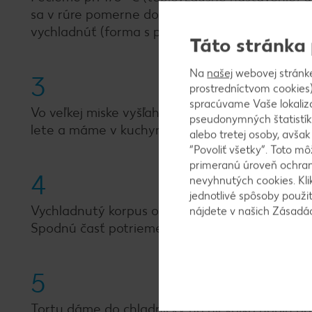
sa v rúre pomerne dosť nafúkne, no po upečen
vychladnúť (forma s priemerom 25 cm).
Táto stránka
Na
našej
webovej stránk
3
prostredníctvom cookies)
spracúvame Vaše lokaliz
Vo veľkej miske vyšľaháme dotuha masacrpone,
pseudonymných štatistík
lete a máme v kuchyni príliš teplo, môžeme prid
alebo tretej osoby, avša
“Povoliť všetky”. Toto m
primeranú úroveň ochrany
4
nevyhnutých cookies. Kli
jednotlivé spôsoby použi
Vychladnutý korpus opatrne prerežeme na polo
nájdete v našich Zásad
Spodnú časť potrieme džemom a 1/3 gaštanovéh
5
Tortu dáme do chladničky na niekoľko hodín 