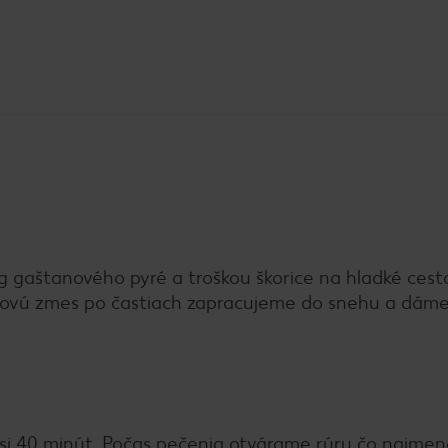
g gaštanového pyré a troškou škorice na hladké cesto
anovú zmes po častiach zapracujeme do snehu a dám
asi 40 minút. Počas pečenia otvárame rúru čo najmen