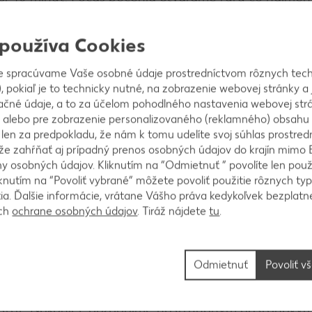
í a vybratí opäť spľasne. Korpus vyberieme z formy
 používa Cookies
e spracúvame Vaše osobné údaje prostredníctvom rôznych tech
, pokiaľ je to technicky nutné, na zobrazenie webovej stránky a 
ačné údaje, a to za účelom pohodlného nastavenia webovej strá
 smotanu na šľahanie a gaštanové pyré. Ak tortu pe
 alebo pre zobrazenie personalizovaného (reklamného) obsahu
ať aj jeden stužovač.
k len za predpokladu, že nám k tomu udelíte svoj súhlas prostred
ôže zahŕňať aj prípadný prenos osobných údajov do krajín mimo 
 osobných údajov. Kliknutím na “Odmietnuť ” povolíte len použ
knutím na “Povoliť vybrané” môžete povoliť použitie rôznych typ
tia. Ďalšie informácie, vrátane Vášho práva kedykoľvek bezplatne
vicu. S korpusom narábame opatrne, pretože je veľm
ách
ochrane osobných údajov
. Tiráž nájdete
tu
.
o krému. Zvyškom krému potrieme tortu z vrchu a z
Odmietnuť
Povoliť v
odstáť. Nakoniec dozdobíme nastrúhaným gaštanovým