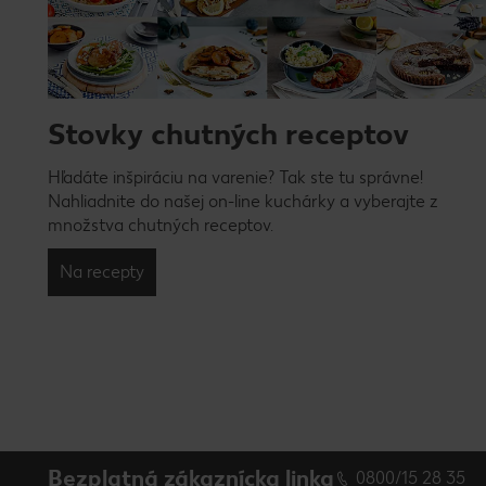
Stovky chutných receptov
Hľadáte inšpiráciu na varenie? Tak ste tu správne!
Nahliadnite do našej on-line kuchárky a vyberajte z
množstva chutných receptov.
Na recepty
Bezplatná zákaznícka linka
0800/15 28 35