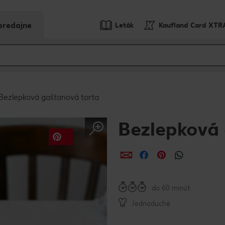
predajne
Leták
Kaufland Card XTR
Bezlepková gaštanová torta
Bezlepková 
Zdieľať
Zdieľať
Zdieľať
do 60 minút
Jednoduché