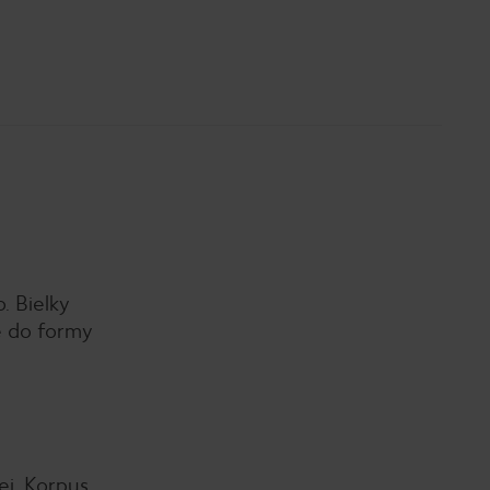
. Bielky
e do formy
ej. Korpus