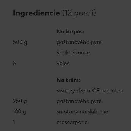
Ingrediencie
(12 porcií)
Na korpus:
500 g
gaštanového pyré
štipku škorice
8
vajec
Na krém:
višňový džem K-Favourites
250 g
gaštanového pyré
180 g
smotany na šľahanie
1
mascarpone