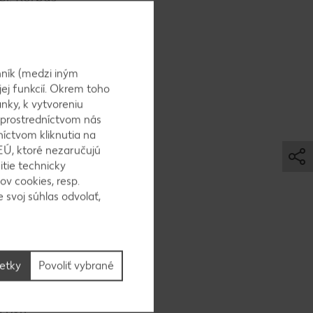
 a necháme
ník (medzi iným
jej funkcií. Okrem toho
nky, k vytvoreniu
čieme v
 prostredníctvom nás
níctvom kliknutia na
EÚ, ktoré nezaručujú
itie technicky
ov cookies, resp.
 svoj súhlas odvolať,
i jemný.
o strán.
šetky
Povoliť vybrané
 pyré.