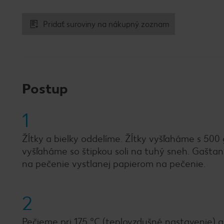
Pridať suroviny na nákupný zoznam
Postup
1
Žĺtky a bielky oddelíme. Žĺtky vyšľaháme s 500 
vyšľaháme so štipkou soli na tuhý sneh. Gašt
na pečenie vystlanej papierom na pečenie.
2
Pečieme pri 175 °C (teplovzdušné nastavenie) 