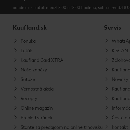
pondelok - piatok medzi 8:00 a 18:00 hodinou, sobota medzi 8:0
Kaufland.sk
Servis
Ponuka
WhatsAp
Leták
K-SCAN
Kaufland Card XTRA
Zálohova
Naše značky
Kaufland
Súťaže
Novinky 
Vernostná akcia
Kaufland
Recepty
Kaufland
Online magazín
Informác
Prehľad stránok
Časté ot
Staňte sa predajcom na online trhovisku
Kontakt