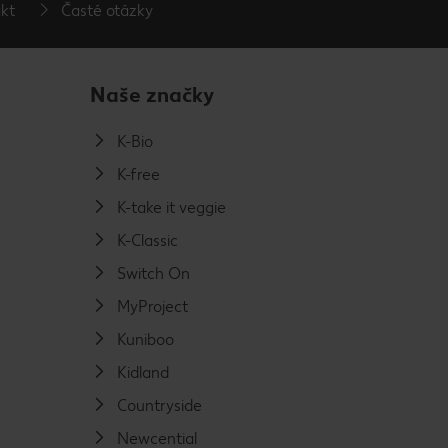
kt
Časté otázky
Naše značky
K-Bio
K-free
K-take it veggie
K-Classic
Switch On
MyProject
Kuniboo
Kidland
Countryside
Newcential