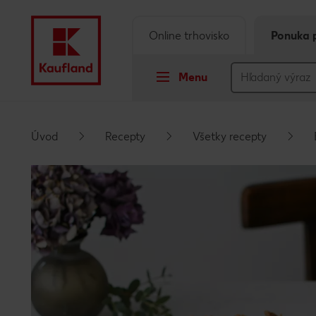
Online trhovisko
Ponuka 
Menu
Prejsť na
Úvod
Recepty
Všetky recepty
Hlavný obsah
Päta
Vyskakovací bočný panel