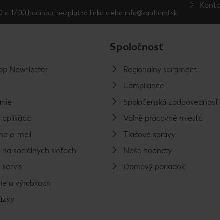
Konta
0 a 17:00 hodinou, bezplatná linka alebo info@kaufland.sk
Spoločnosť
p Newsletter
Regionálny sortiment
Compliance
nie
Spoločenská zodpovednosť
 aplikácia
Voľné pracovné miesta
na e-mail
Tlačové správy
 na sociálnych sieťach
Naše hodnoty
 servis
Domový poriadok
ie o výrobkoch
ázky