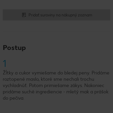
Pridať suroviny na nákupný zoznam
Postup
1
Žĺtky a cukor vymiešame do bledej peny. Pridáme
roztopené maslo, ktoré sme nechali trochu
vychladnúť. Potom primiešame zákys. Nakoniec
pridáme suché ingrediencie - mletý mak a prášok
do pečiva.