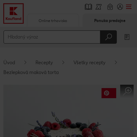
Online trhovisko
Ponuka predajne
Prejsť na
Hlavný obsah
Päta
Úvod
Recepty
Všetky recepty
Vyskakovací bočný panel
Bezlepková maková torta