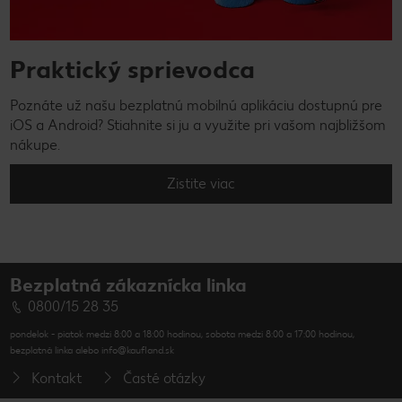
Praktický sprievodca
Poznáte už našu bezplatnú mobilnú aplikáciu dostupnú pre
iOS a Android? Stiahnite si ju a využite pri vašom najbližšom
nákupe.
Zistite viac
Bezplatná zákaznícka linka
0800/15 28 35
pondelok - piatok medzi 8:00 a 18:00 hodinou, sobota medzi 8:00 a 17:00 hodinou,
bezplatná linka alebo info@kaufland.sk
Kontakt
Časté otázky