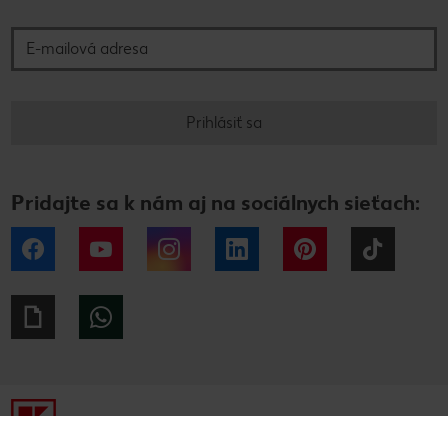
E-mailová adresa
Prihlásiť sa
Pridajte sa k nám aj na sociálnych sieťach:
Facebook
YouTube
Instagram
LinkedIn
Pinterest
Tiktok
Giphy
WhatsApp