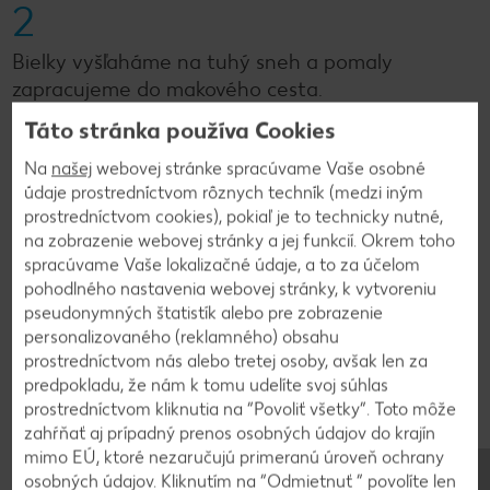
2
Bielky vyšľaháme na tuhý sneh a pomaly
zapracujeme do makového cesta.
Táto stránka používa Cookies
3
Na
našej
webovej stránke spracúvame Vaše osobné
údaje prostredníctvom rôznych techník (medzi iným
Dve formy na pečenie vystelieme papierom na
prostredníctvom cookies), pokiaľ je to technicky nutné,
na zobrazenie webovej stránky a jej funkcií. Okrem toho
pečenie. Cesto rovnomerne rozdelíme a dáme
spracúvame Vaše lokalizačné údaje, a to za účelom
piecť. Pečieme pri 180 °C približne 30-40 minút.
pohodlného nastavenia webovej stránky, k vytvoreniu
Skontrolujeme špáratkom.
pseudonymných štatistík alebo pre zobrazenie
personalizovaného (reklamného) obsahu
prostredníctvom nás alebo tretej osoby, avšak len za
4
predpokladu, že nám k tomu udelíte svoj súhlas
prostredníctvom kliknutia na “Povoliť všetky”. Toto môže
Korpusy necháme vychladnúť.
zahŕňať aj prípadný prenos osobných údajov do krajín
mimo EÚ, ktoré nezaručujú primeranú úroveň ochrany
osobných údajov. Kliknutím na “Odmietnuť ” povolíte len