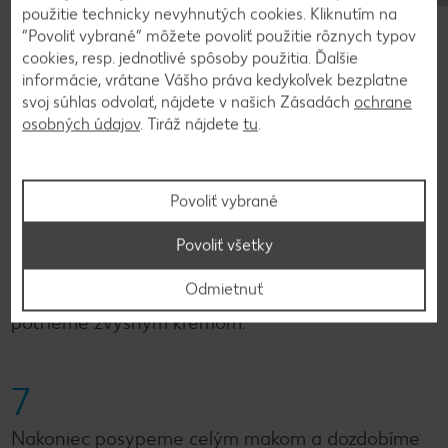
5
použitie technicky nevyhnutých cookies. Kliknutím na
“Povoliť vybrané” môžete povoliť použitie rôznych typov
Bielu čokoládu roztopíme a necháme vychladnúť.
cookies, resp. jednotlivé spôsoby použitia. Ďalšie
Zmiešame ju spolu s mascarpone a vanilkou.
informácie, vrátane Vášho práva kedykoľvek bezplatne
svoj súhlas odvolať, nájdete v našich Zásadách
ochrane
Šľahačku vyšľaháme spolu s práškovým cukrom a
osobných údajov
. Tiráž nájdete
tu
.
stužovačom. Potom primiešame ku mascarpone
krému.
Povoliť vybrané
6
Povoliť všetky
Prvý korpus potrieme ríbezľovým džemom a
Odmietnuť
vrstvou krému. Na vrch položíme druhý korpus a
potrieme zvyšným krémom.
7
Nakoniec posypeme celým makom a dozdobíme