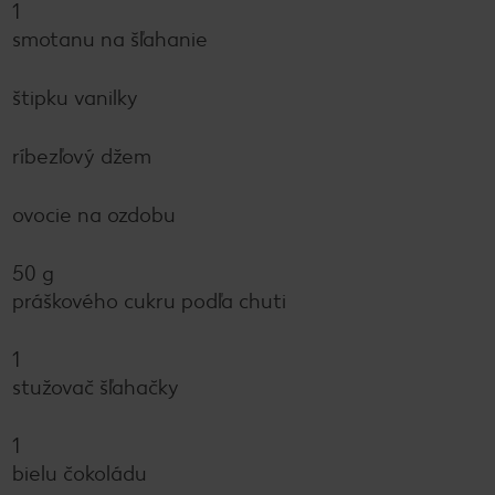
1
smotanu na šľahanie
štipku vanilky
ríbezľový džem
ovocie na ozdobu
50 g
práškového cukru podľa chuti
1
stužovač šľahačky
1
bielu čokoládu