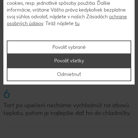
25-30 minút. Plnka zhustne.
cookies, resp. jednotlivé spôsoby použitia. Ďalšie
informácie, vrátane Vášho práva kedykoľvek bezplatne
svoj súhlas odvolať, nájdete v našich Zásadách
ochrane
5
osobných údajov
. Tiráž nájdete
tu
.
Za ten čas si nakrájame broskyne na mesiačiky.
Po 25 minútach koláč vyberieme, opatrne na
Povoliť vybrané
povrch naukladáme mesiačiky broskýň, posypeme
Povoliť všetky
trochou trstinového cukru a vrátime na 15-20
minút do rúry.
Odmietnuť
6
Tart po upečení necháme vychladnúť na izbovú
teplotu, potom je najlepšie dať ho do chladničky.