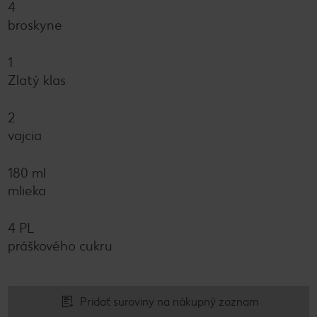
4
broskyne
1
Zlatý klas
2
vajcia
180 ml
mlieka
4 PL
práškového cukru
Pridať suroviny na nákupný zoznam