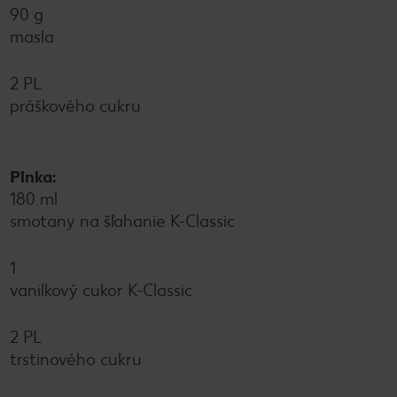
90 g
masla
2 PL
práškového cukru
Plnka:
180 ml
smotany na šľahanie K-Classic
1
vanilkový cukor K-Classic
2 PL
trstinového cukru