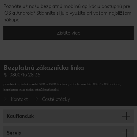
Poznáte už našu bezplatnú mobilnú aplikáciu dostupnú pre
iOS a Android? Stiahnite si ju a využite pri vašom najbližšom
nákupe.
Zistite viac
Bezplatná zákaznícka linka
0800/15 28 35
pondelok - piatok medzi 8:00 a 18:00 hodinou, sobota medzi 8:00 a 17:00 hodinou,
bezplatná linka alebo info@kaufland.sk
Kontakt
Časté otázky
Kaufland.sk
Servis