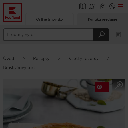
Online trhovisko
Ponuka predajne
Prejsť na
Hlavný obsah
Päta
Úvod
Recepty
Všetky recepty
Vyskakovací bočný panel
Broskyňový tart