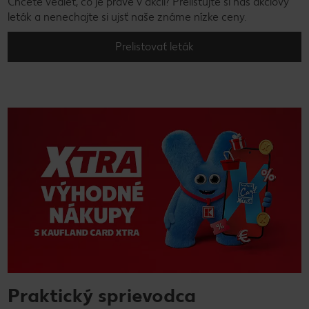
Chcete vedieť, čo je práve v akcii? Prelistujte si náš akciový
leták a nenechajte si ujsť naše známe nízke ceny.
Prelistovať leták
Praktický sprievodca