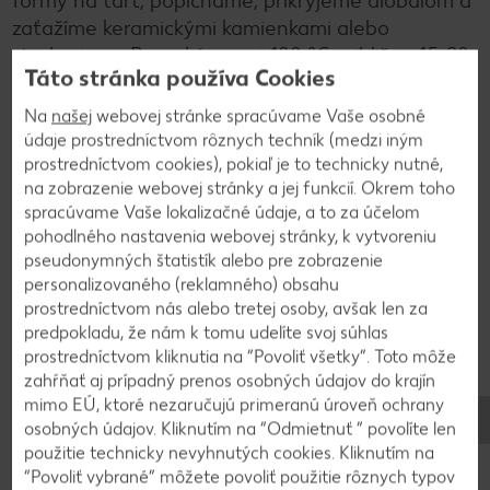
formy na tart, popicháme, prikryjeme alobalom a
zaťažíme keramickými kamienkami alebo
strukovinou. Prepekáme pri 180 °C približne 15-20
Táto stránka používa Cookies
minút.
Na
našej
webovej stránke spracúvame Vaše osobné
údaje prostredníctvom rôznych techník (medzi iným
3
prostredníctvom cookies), pokiaľ je to technicky nutné,
na zobrazenie webovej stránky a jej funkcií. Okrem toho
Za ten čas si pripravíme plnku. Smotanu na
spracúvame Vaše lokalizačné údaje, a to za účelom
šľahanie zmiešame s mliekom, Zlatým klasom,
pohodlného nastavenia webovej stránky, k vytvoreniu
pseudonymných štatistík alebo pre zobrazenie
cukrom a vajíčkami. Premiešame tak, aby sa
personalizovaného (reklamného) obsahu
ingrediencie spojili, no dávame pozor, aby sme
prostredníctvom nás alebo tretej osoby, avšak len za
smotanu neprešľahali.
predpokladu, že nám k tomu udelíte svoj súhlas
prostredníctvom kliknutia na “Povoliť všetky”. Toto môže
zahŕňať aj prípadný prenos osobných údajov do krajín
4
mimo EÚ, ktoré nezaručujú primeranú úroveň ochrany
osobných údajov. Kliknutím na “Odmietnuť ” povolíte len
Plnka je pomerne tekutá. Nalejeme ju do
použitie technicky nevyhnutých cookies. Kliknutím na
predpečeného korpusu a pečieme približne na
“Povoliť vybrané” môžete povoliť použitie rôznych typov