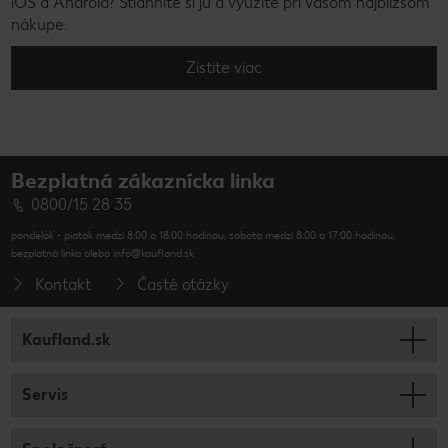
iOS a Android? Stiahnite si ju a využite pri vašom najbližšom
nákupe.
Zistite viac
Bezplatná zákaznícka linka
0800/15 28 35
pondelok - piatok medzi 8:00 a 18:00 hodinou, sobota medzi 8:00 a 17:00 hodinou,
bezplatná linka alebo info@kaufland.sk
Kontakt
Časté otázky
Kaufland.sk
Servis