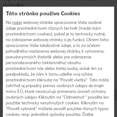
dohladka.
Táto stránka používa Cookies
3
Na
našej
webovej stránke spracúvame Vaše osobné
údaje prostredníctvom rôznych techník (medzi iným
prostredníctvom cookies), pokiaľ je to technicky nutné,
Na dno pohárika dáme müsli, vrstvu chia pudingu,
na zobrazenie webovej stránky a jej funkcií. Okrem toho
vrstvu hurmikaki pyré a ešte raz zopakujeme. Vrch
spracúvame Vaše lokalizačné údaje, a to za účelom
dozdobíme ďalším müsli a drobným ovocím.
pohodlného nastavenia webovej stránky, k vytvoreniu
pseudonymných štatistík alebo pre zobrazenie
personalizovaného (reklamného) obsahu
4
prostredníctvom nás alebo tretej osoby, avšak len za
predpokladu, že nám k tomu udelíte svoj súhlas
Ak nám zostane pyré, môžeme ho dať do misky a
prostredníctvom kliknutia na “Povoliť všetky”. Toto môže
zamraziť - vznikne nám hurmikaki sorbet.
zahŕňať aj prípadný prenos osobných údajov do krajín
mimo EÚ, ktoré nezaručujú primeranú úroveň ochrany
osobných údajov. Kliknutím na “Odmietnuť ” povolíte len
použitie technicky nevyhnutých cookies. Kliknutím na
“Povoliť vybrané” môžete povoliť použitie rôznych typov
Späť na prehľad
cookies, resp. jednotlivé spôsoby použitia. Ďalšie