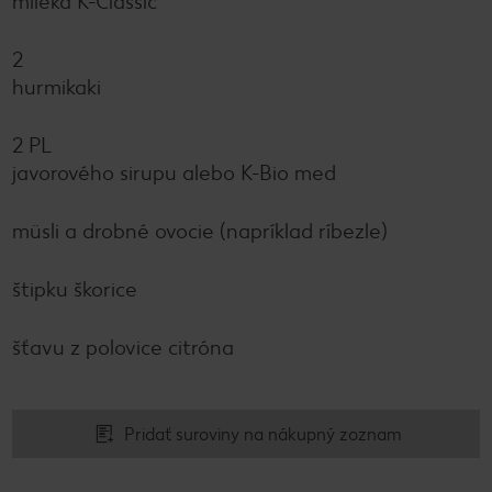
mlieka K-Classic
2
hurmikaki
2 PL
javorového sirupu alebo K-Bio med
müsli a drobné ovocie (napríklad ríbezle)
štipku škorice
šťavu z polovice citróna
Pridať suroviny na nákupný zoznam