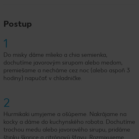
Postup
1
Do misky dáme mlieko a chia semienka,
dochutíme javorovým sirupom alebo medom,
premiešame a necháme cez noc (alebo aspoň 3
hodiny) napučať v chladničke.
2
Hurmikaki umyjeme a ošúpeme. Nakrájame na
kocky a dáme do kuchynského robota. Dochutíme
trochou medu alebo javorového sirupu, pridáme
štipku škorice a citrónovú šťavu. Rozmixujeme