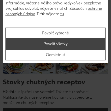
informácie, vrátane Vášho práva kedykoľvek bezplatne
svoj súhlas odvolať, nájdete v našich Zásadách
ochrane
osobných údajov
. Tiráž nájdete
tu
.
Povoliť vybrané
Povoliť všetky
Odmietnuť
Stovky chutných receptov
Hľadáte inšpiráciu na varenie? Tak ste tu správne!
Nahliadnite do našej on-line kuchárky a vyberajte z
množstva chutných receptov.