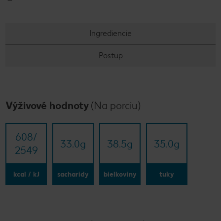
Ingrediencie
Postup
Výživové hodnoty
(Na porciu)
608/​
33.0
g
38.5
g
35.0
g
2549
kcal / kJ
sacharidy
bielkoviny
tuky