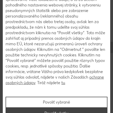
pohodlného nastavenia webovej stránky, k vytvoreniu
Kačacie prsia umyjeme, osušíme, nakrájame na
pseudonymných štatistík alebo pre zobrazenie
pásiky, osolíme a potrieme medom. Jarnú cibuľku
personalizovaného (reklamného) obsahu
nakrájame na kolieska, papriku na pásiky.
prostredníctvom nás alebo tretej osoby, avšak len za
Bambusové výhonky, ananás a klíčky zlejeme.
predpokladu, že nám k tomu udelíte svoj súhlas
Ananásovú šťavu zachytíme a odložíme.
prostredníctvom kliknutia na “Povoliť všetky”. Toto môže
zahŕňať aj prípadný prenos osobných údajov do krajín
Bambusové výhonky nakrájame na pásiky.
mimo EÚ, ktoré nezaručujú primeranú úroveň ochrany
osobných údajov. Kliknutím na “Odmietnuť ” povolíte len
použitie technicky nevyhnutých cookies. Kliknutím na
2
“Povoliť vybrané” môžete povoliť použitie rôznych typov
cookies, resp. jednotlivé spôsoby použitia. Ďalšie
Kačacie mäso opečieme vo woku na rozpálenom
informácie, vrátane Vášho práva kedykoľvek bezplatne
oleji. Mäso vyberieme a uložíme do tepla. V
svoj súhlas odvolať, nájdete v našich Zásadách
ochrane
zvyšnom oleji opečeieme zeleninu. Prilejeme
osobných údajov
. Tiráž nájdete
tu
.
kokosové mlieko a ananásovú šťavu. Primiešame
karí pastu. Pridáme ananás, mäso a klíčky.
Ochutíme s čili, Sambal Olek, soľou, korením a
Povoliť vybrané
cukrom. Podávame s basmati ryžou.