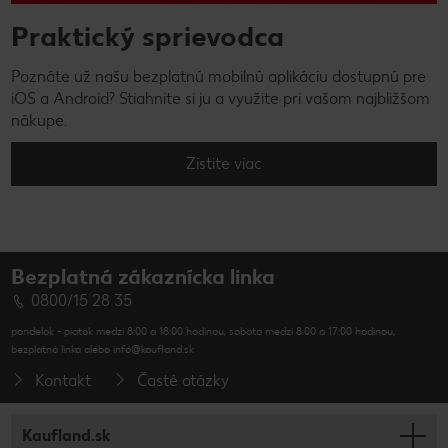
Praktický sprievodca
Poznáte už našu bezplatnú mobilnú aplikáciu dostupnú pre
iOS a Android? Stiahnite si ju a využite pri vašom najbližšom
nákupe.
Zistite viac
Bezplatná zákaznícka linka
0800/15 28 35
pondelok - piatok medzi 8:00 a 18:00 hodinou, sobota medzi 8:00 a 17:00 hodinou,
bezplatná linka alebo info@kaufland.sk
Kontakt
Časté otázky
Kaufland.sk