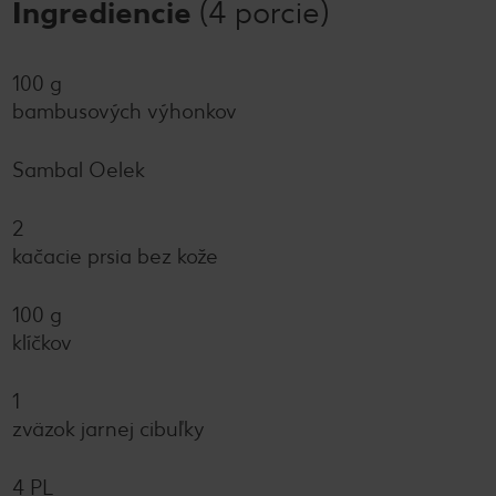
Ingrediencie
(4 porcie)
100 g
bambusových výhonkov
Sambal Oelek
2
kačacie prsia bez kože
100 g
klíčkov
1
zväzok jarnej cibuľky
4 PL