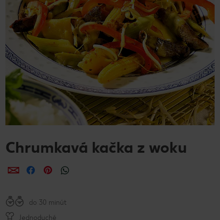
Chrumkavá kačka z woku
Zdieľať
Zdieľať
Zdieľať
do 30 minút
Jednoduché