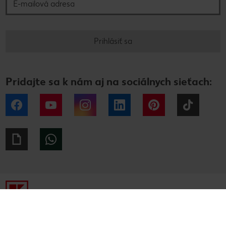
Prihlásiť sa
Pridajte sa k nám aj na sociálnych sieťach:
Facebook
YouTube
Instagram
LinkedIn
Pinterest
Tiktok
Giphy
WhatsApp
Tiráž
Ochrana osobných údajov
Alternatívne riešenie sporov