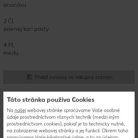
ananásu
2 ČL
zelenej karí pasty
4 PL
medu
Pridať suroviny na nákupný zoznam
Táto stránka používa Cookies
Na
našej
webovej stránke spracúvame Vaše osobné
Postup
údaje prostredníctvom rôznych techník (medzi iným
prostredníctvom cookies), pokiaľ je to technicky nutné,
na zobrazenie webovej stránky a jej funkcií. Okrem toho
1
spracúvame Vaše lokalizačné údaje, a to za účelom