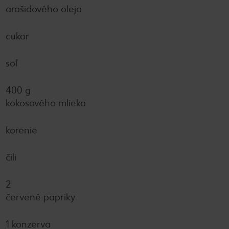
arašidového oleja
cukor
soľ
400 g
kokosového mlieka
korenie
čili
2
červené papriky
1 konzerva