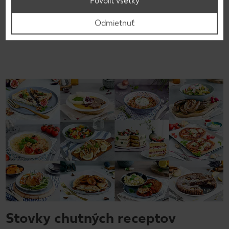
Povoliť všetky
Odmietnuť
Späť na prehľad
Stovky chutných receptov