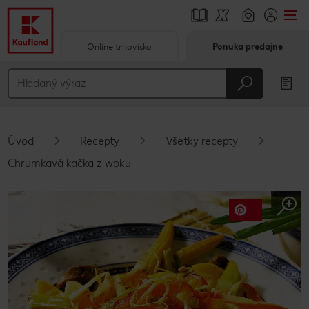
Online trhovisko
Ponuka predajne
Prejsť na
Hlavný obsah
Päta
Úvod
Recepty
Všetky recepty
Vyskakovací bočný panel
Chrumkavá kačka z woku