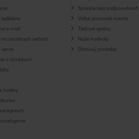
nie
Spoločenská zodpovednosť
 aplikácia
Voľné pracovné miesta
na e-mail
Tlačové správy
 na sociálnych sieťach
Naše hodnoty
 servis
Domový poriadok
ie o výrobkoch
ázky
e hodiny
zákonov
predajniach
vyznačujeme