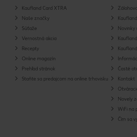
Kaufland Card XTRA
Zálohova
Naše značky
Kaufland
Súťaže
Novinky 
Vernostná akcia
Kaufland
Recepty
Kaufland
Online magazín
Informác
Prehľad stránok
Časté ot
Staňte sa predajcom na online trhovisku
Kontakt
Otváraci
Novely 
WiFi na 
Čím sa 