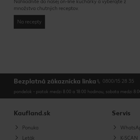
Nahliadnite do našej on-line kuchárky a vyberajte z
množstva chutných receptov.
Na recepty
Bezplatná zákaznícka linka
0800/15 28 35
pondelok - piatok medzi 8:00 a 18:00 hodinou, sobota medzi 8:0
Kaufland.sk
Servis
Ponuka
WhatsAp
Leták
K-SCAN