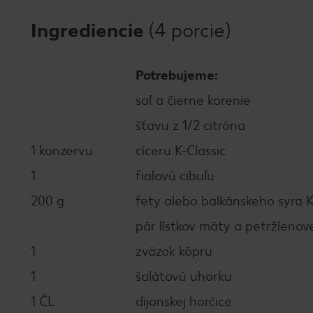
Ingrediencie
(4 porcie)
Potrebujeme:
soľ a čierne korenie
šťavu z 1/2 citróna
1 konzervu
cíceru K-Classic
1
fialovú cibuľu
200 g
fety alebo balkánskeho syra K
pár lístkov mäty a petržlenov
1
zväzok kôpru
1
šalátovú uhorku
1 ČL
dijonskej horčice