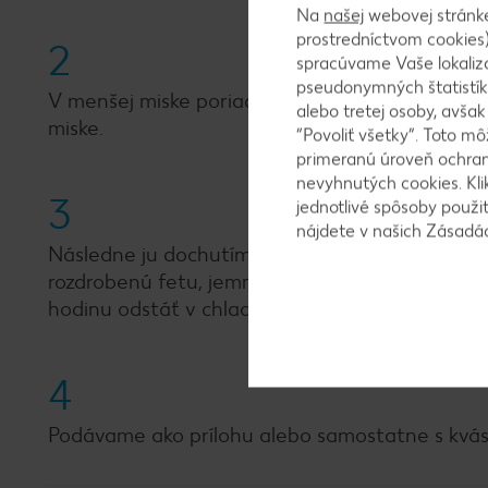
Na
našej
webovej stránk
prostredníctvom cookies)
2
spracúvame Vaše lokaliz
pseudonymných štatistík
V menšej miske poriadne premiešame med, horčic
alebo tretej osoby, avša
miske.
“Povoliť všetky”. Toto m
primeranú úroveň ochrany
nevyhnutých cookies. Kli
3
jednotlivé spôsoby použi
nájdete v našich Zásad
Následne ju dochutíme nasekaným kôprom, petr
rozdrobenú fetu, jemne osolíme a okoreníme 
hodinu odstáť v chladničke, aby sa chute spojili.
4
Podávame ako prílohu alebo samostatne s kvá