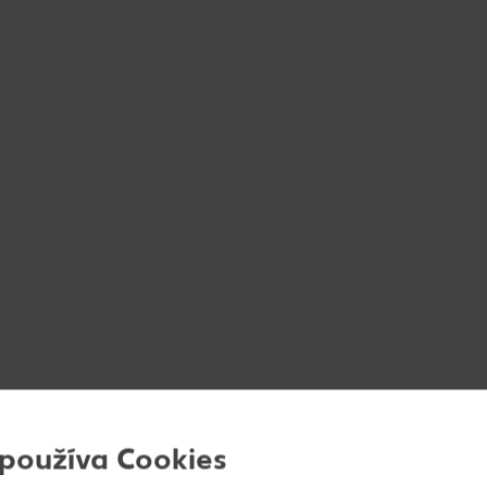
jame na tenké kolieska. Spolu s cícerom ich dáme do 
 používa Cookies