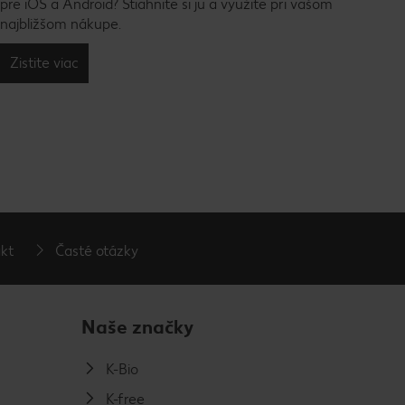
pre iOS a Android? Stiahnite si ju a využite pri vašom
najbližšom nákupe.
Zistite viac
kt
Časté otázky
Naše značky
K-Bio
K-free