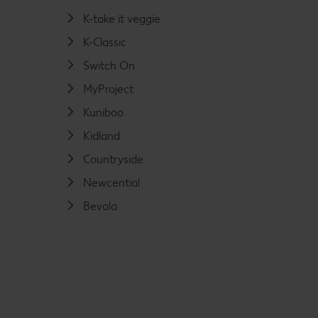
K-take it veggie
K-Classic
Switch On
MyProject
Kuniboo
Kidland
Countryside
Newcential
Bevola