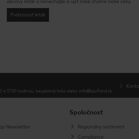
akciový leták a nenechajte si ujsť naše známe nízke ceny.
Prelistovať leták
Konta
0 a 17:00 hodinou, bezplatná linka alebo info@kaufland.sk
Spoločnosť
p Newsletter
Regionálny sortiment
Compliance