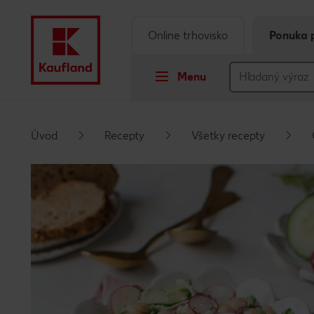
Online trhovisko
Ponuka 
Menu
Prejsť na
Úvod
Recepty
Všetky recepty
Hlavný obsah
Päta
Vyskakovací bočný panel