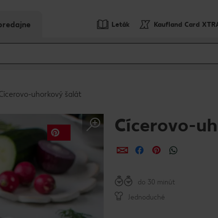
predajne
Leták
Kaufland Card XTR
Cícerovo-uhorkový šalát
Cícerovo-uh
Zdieľať
Zdieľať
Zdieľať
do 30 minút
Jednoduché