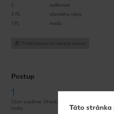
5
reďkoviek
3 PL
olivového oleja
1 PL
medu
Pridať suroviny na nákupný zoznam
Postup
1
Cícer scedíme. Uhorku, reďkovky aj cibuľu nakrá
Táto stránka
misky.