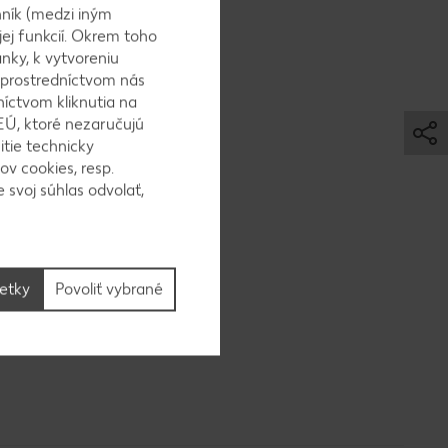
ník (medzi iným
jej funkcií. Okrem toho
nky, k vytvoreniu
 prostredníctvom nás
nu v
níctvom kliknutia na
EÚ, ktoré nezaručujú
itie technicky
ov cookies, resp.
 svoj súhlas odvolať,
kách
echáme
šetky
Povoliť vybrané