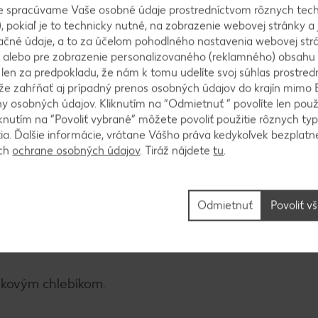
e spracúvame Vaše osobné údaje prostredníctvom rôznych tech
, pokiaľ je to technicky nutné, na zobrazenie webovej stránky a 
ačné údaje, a to za účelom pohodlného nastavenia webovej strá
 alebo pre zobrazenie personalizovaného (reklamného) obsahu
u, citrón a olivový olej. Dresingom polejeme zeleni
k len za predpokladu, že nám k tomu udelíte svoj súhlas prostred
ôže zahŕňať aj prípadný prenos osobných údajov do krajín mimo 
 osobných údajov. Kliknutím na “Odmietnuť ” povolíte len použ
knutím na “Povoliť vybrané” môžete povoliť použitie rôznych typ
tia. Ďalšie informácie, vrátane Vášho práva kedykoľvek bezplatne
ách
ochrane osobných údajov
. Tiráž nájdete
tu
.
žlenovou vňaťou a pár lístkami mäty. Pridáme v ru
čerstvo pomletým čiernym korením. Premiešame a n
Odmietnuť
Povoliť v
skovým chlebíkom.