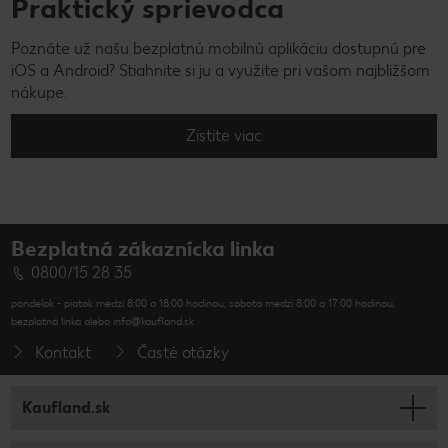
Praktický sprievodca
Poznáte už našu bezplatnú mobilnú aplikáciu dostupnú pre
iOS a Android? Stiahnite si ju a využite pri vašom najbližšom
nákupe.
Zistite viac
Bezplatná zákaznícka linka
0800/15 28 35
pondelok - piatok medzi 8:00 a 18:00 hodinou, sobota medzi 8:00 a 17:00 hodinou,
bezplatná linka alebo info@kaufland.sk
Kontakt
Časté otázky
Kaufland.sk