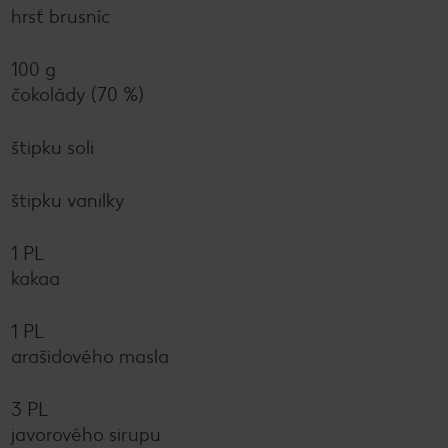
hrsť brusníc
100 g
čokolády (70 %)
štipku soli
štipku vanilky
1 PL
kakaa
1 PL
arašidového masla
3 PL
javorového sirupu