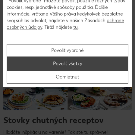
“Povoliť vybrané” môžete povoliť použitie rôznych typov
cookies, resp. jednotlivé spôsoby použitia. Ďalšie
Späť na prehľad
informácie, vrátane Vášho práva kedykoľvek bezplatne
svoj súhlas odvolať, nájdete v našich Zásadách
ochrane
osobných údajov
. Tiráž nájdete
tu
.
Povoliť vybrané
Povoliť všetky
Odmietnuť
Stovky chutných receptov
Hľadáte inšpiráciu na varenie? Tak ste tu správne!