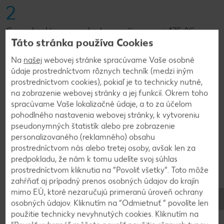
2
Granolu dáme na plech a pečieme pri 175 °C
Táto stránka používa Cookies
približne 30 - 40 minút do chrumkava.
Na
našej
webovej stránke spracúvame Vaše osobné
údaje prostredníctvom rôznych techník (medzi iným
3
prostredníctvom cookies), pokiaľ je to technicky nutné,
na zobrazenie webovej stránky a jej funkcií. Okrem toho
Čokoládu a brusnice nasekáme a primiešame k
spracúvame Vaše lokalizačné údaje, a to za účelom
vychladnutej (aby sa čokoláda neroztopila)
pohodlného nastavenia webovej stránky, k vytvoreniu
granole.
pseudonymných štatistík alebo pre zobrazenie
personalizovaného (reklamného) obsahu
prostredníctvom nás alebo tretej osoby, avšak len za
predpokladu, že nám k tomu udelíte svoj súhlas
4
prostredníctvom kliknutia na “Povoliť všetky”. Toto môže
zahŕňať aj prípadný prenos osobných údajov do krajín
Skladujeme v pohári alebo vo vzduchotesnej
mimo EÚ, ktoré nezaručujú primeranú úroveň ochrany
nádobe.
osobných údajov. Kliknutím na “Odmietnuť ” povolíte len
použitie technicky nevyhnutých cookies. Kliknutím na