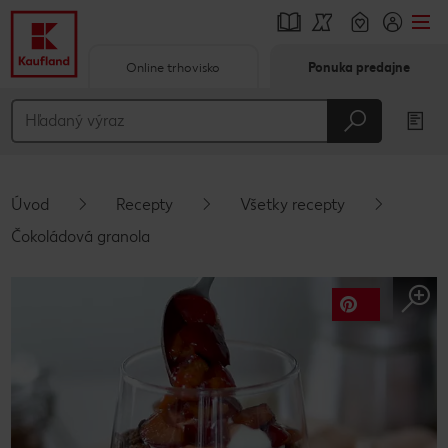
Online trhovisko
Ponuka predajne
Prejsť na
Hlavný obsah
Päta
Úvod
Recepty
Všetky recepty
Vyskakovací bočný panel
Čokoládová granola