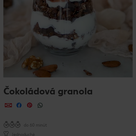
Čokoládová granola
Zdieľať
Zdieľať
Zdieľať
do 60 minút
Jednoduché