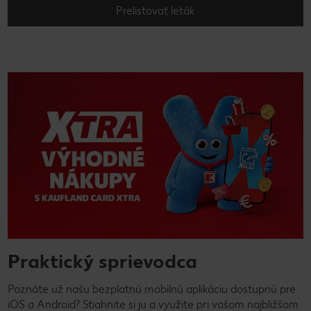
Prelistovať leták
Praktický sprievodca
Poznáte už našu bezplatnú mobilnú aplikáciu dostupnú pre
iOS a Android? Stiahnite si ju a využite pri vašom najbližšom