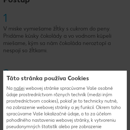
1
V miske vymiešame žĺtky s cukrom do peny.
Pridáme kúsky čokolády a vo vodnom kúpeli
miešame, kým sa nám čokoláda neroztopí a
nespojí so žĺtkami.
2
Táto stránka používa Cookies
V inej miske vyšľaháme smotanu. Obe hmoty
Na
našej
webovej stránke spracúvame Vaše osobné
zmiešame a penu nalejeme do pohárov.
údaje prostredníctvom rôznych techník (medzi iným
prostredníctvom cookies), pokiaľ je to technicky nutné,
na zobrazenie webovej stránky a jej funkcií. Okrem toho
spracúvame Vaše lokalizačné údaje, a to za účelom
Späť na prehľad
pohodlného nastavenia webovej stránky, k vytvoreniu
pseudonymných štatistík alebo pre zobrazenie