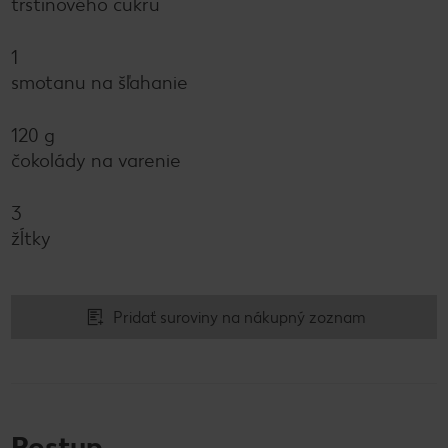
trstinového cukru
1
smotanu na šľahanie
120 g
čokolády na varenie
3
žĺtky
Pridať suroviny na nákupný zoznam
Postup