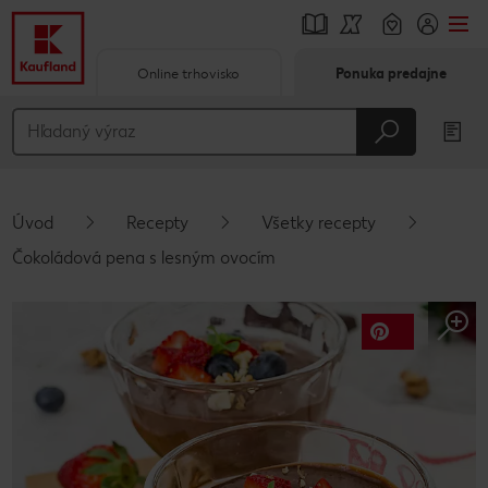
Online trhovisko
Ponuka predajne
Prejsť na
Hlavný obsah
Päta
Úvod
Recepty
Všetky recepty
Vyskakovací bočný panel
Čokoládová pena s lesným ovocím