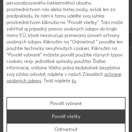
personalizovaného (reklamného) obsahu
prostredníctvom nás alebo tretej osoby, avšak len za
predpokladu, že nám k tomu udelíte svoj súhlas
prostredníctvom kliknutia na “Povoliť všetky”. Toto môže
zahŕňať aj prípadný prenos osobných údajov do krajín
mimo EÚ, ktoré nezaručujú primeranú úroveň ochrany
osobných údajov. Kliknutím na “Odmietnuť ” povolíte len
použitie technicky nevyhnutých cookies. Kliknutím na
“Povoliť vybrané” môžete povoliť použitie rôznych typov
cookies, resp. jednotlivé spôsoby použitia. Ďalšie
informácie, vrátane Vášho práva kedykoľvek bezplatne
svoj súhlas odvolať, nájdete v našich Zásadách
ochrane
osobných údajov
. Tiráž nájdete
tu
.
Stovky chutných receptov
Povoliť vybrané
Hľadáte inšpiráciu na varenie? Tak ste tu správne!
Nahliadnite do našej on-line kuchárky a vyberajte z
Povoliť všetky
množstva chutných receptov.
Odmietnuť
Na recepty