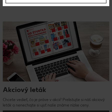
Akciový leták
Chcete vedieť, čo je práve v akcii? Prelistujte si náš akciový
leták a nenechajte si ujsť naše známe nízke ceny.