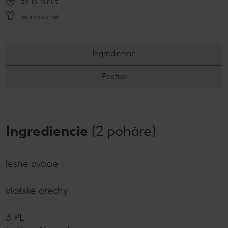
do 15 minút
Jednoduché
Ingrediencie
Postup
Ingrediencie
(2 poháre)
lesné ovocie
vlašské orechy
3 PL