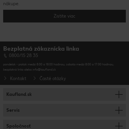
nákupe.
Zistite viac
Bezplatná zákaznícka linka
0800/15 28 35
pondelok - piatok medzi 8:00 a 18:00 hodinou, sobota medzi 8:00 a 17:00 hodinou,
bezplatná linka alebo info@kaufland.sk
Kontakt
Časté otázky
Kaufland.sk
Servis
Spoločnosť