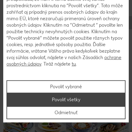
však na noc.
prostredníctvom kliknutia na “Povoliť všetky”. Toto môže
zahŕňať aj prípadný prenos osobných údajov do krajín
mimo EÚ, ktoré nezaručujú primeranú úroveň ochrany
5
osobných údajov. Kliknutím na “Odmietnuť ” povolíte len
použitie technicky nevyhnutých cookies. Kliknutím na
Vychladenú “salámu” obalíme v práškovom cukre
“Povoliť vybrané” môžete povoliť použitie rôznych typov
a nakrájame na kolieska. Môžeme ju zabaliť do
cookies, resp. jednotlivé spôsoby použitia. Ďalšie
informácie, vrátane Vášho práva kedykoľvek bezplatne
papieru na pečenie, pekne ozdobiť a máme
svoj súhlas odvolať, nájdete v našich Zásadách
ochrane
jednoduchý jedlý darček.
osobných údajov
. Tiráž nájdete
tu
.
Späť na prehľad
Povoliť vybrané
Povoliť všetky
Odmietnuť