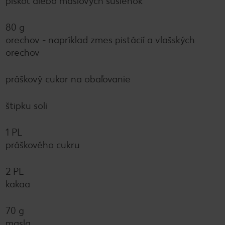
piškót alebo maslových sušienok
80 g
orechov - napríklad zmes pistácií a vlašských
orechov
práškový cukor na obaľovanie
štipku soli
1 PL
práškového cukru
2 PL
kakaa
70 g
masla