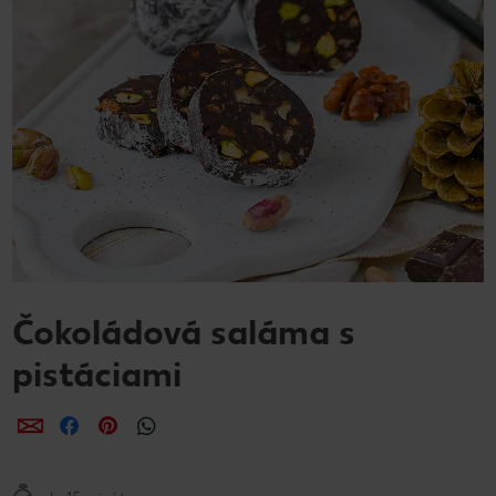
Čokoládová saláma s
pistáciami
Zdieľať
Zdieľať
Zdieľať