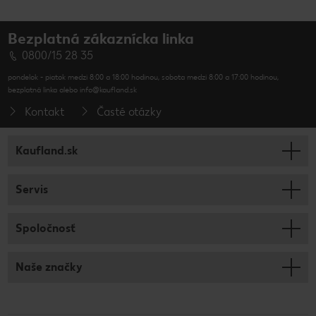
Bezplatná zákaznícka linka
0800/15 28 35
pondelok - piatok medzi 8:00 a 18:00 hodinou, sobota medzi 8:00 a 17:00 hodinou,
bezplatná linka alebo info@kaufland.sk
Kontakt
Časté otázky
Kaufland.sk
Servis
Spoločnosť
Naše značky