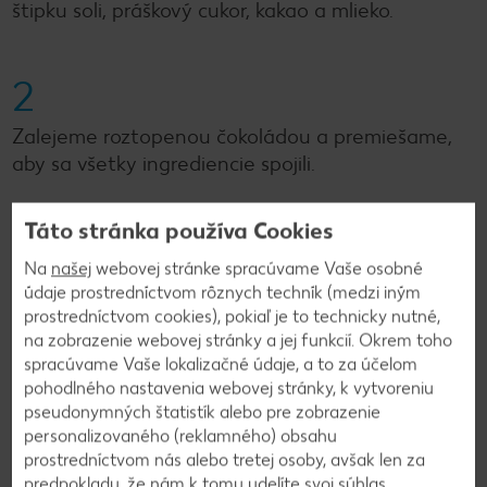
štipku soli, práškový cukor, kakao a mlieko.
2
Zalejeme roztopenou čokoládou a premiešame,
aby sa všetky ingrediencie spojili.
Táto stránka používa Cookies
3
Na
našej
webovej stránke spracúvame Vaše osobné
Takto pripravenú zmes dáme na papier na
údaje prostredníctvom rôznych techník (medzi iným
pečenie alebo do potravinárskej fólie a pevne
prostredníctvom cookies), pokiaľ je to technicky nutné,
na zobrazenie webovej stránky a jej funkcií. Okrem toho
zrolujeme a okraje zakrútime.
spracúvame Vaše lokalizačné údaje, a to za účelom
pohodlného nastavenia webovej stránky, k vytvoreniu
pseudonymných štatistík alebo pre zobrazenie
4
personalizovaného (reklamného) obsahu
prostredníctvom nás alebo tretej osoby, avšak len za
Dáme do chladničky aspoň na 4 hodiny, najlepšie
predpokladu, že nám k tomu udelíte svoj súhlas