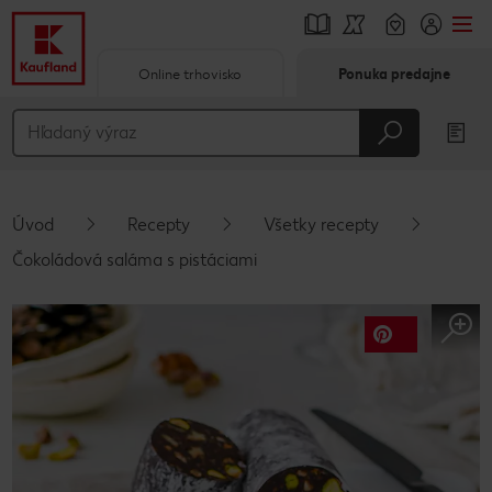
Online trhovisko
Ponuka predajne
Prejsť na
Hlavný obsah
Päta
Úvod
Recepty
Všetky recepty
Vyskakovací bočný panel
Čokoládová saláma s pistáciami