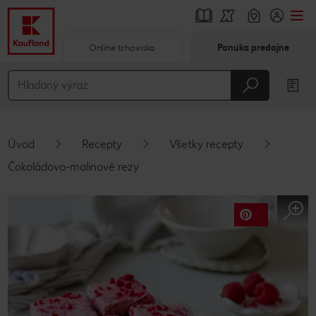
Online trhovisko
Ponuka predajne
Prejsť na
Hlavný obsah
Päta
Úvod
Recepty
Všetky recepty
Vyskakovací bočný panel
Čokoládovo-malinové rezy