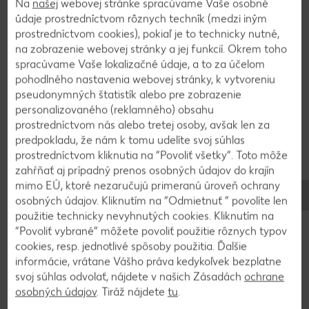
Na
našej
webovej stránke spracúvame Vaše osobné
do pečiva a kakao.
údaje prostredníctvom rôznych techník (medzi iným
prostredníctvom cookies), pokiaľ je to technicky nutné,
na zobrazenie webovej stránky a jej funkcií. Okrem toho
2
spracúvame Vaše lokalizačné údaje, a to za účelom
pohodlného nastavenia webovej stránky, k vytvoreniu
Cesto vylejeme na plech vystlaný papierom na
pseudonymných štatistík alebo pre zobrazenie
pečenie. Do cesta pozatláčame čerstvé alebo
personalizovaného (reklamného) obsahu
mrazené maliny a pečieme pri 175 °C približne 25–
prostredníctvom nás alebo tretej osoby, avšak len za
predpokladu, že nám k tomu udelíte svoj súhlas
30 minút, kým špáradlo zapichnuté do stredu
prostredníctvom kliknutia na “Povoliť všetky”. Toto môže
nevyjde suché. Necháme vychladnúť.
zahŕňať aj prípadný prenos osobných údajov do krajín
mimo EÚ, ktoré nezaručujú primeranú úroveň ochrany
osobných údajov. Kliknutím na “Odmietnuť ” povolíte len
3
použitie technicky nevyhnutých cookies. Kliknutím na
“Povoliť vybrané” môžete povoliť použitie rôznych typov
Mrazom sušené maliny pomelieme. Do misky
cookies, resp. jednotlivé spôsoby použitia. Ďalšie
dáme 100 ml šľahačky, krémový syr, maliny a
informácie, vrátane Vášho práva kedykoľvek bezplatne
želatínu. Premiešame. Zvyšok šľahačky vyšľaháme
svoj súhlas odvolať, nájdete v našich Zásadách
ochrane
do tuha a jemne zapracujeme do krému.
osobných údajov
. Tiráž nájdete
tu
.