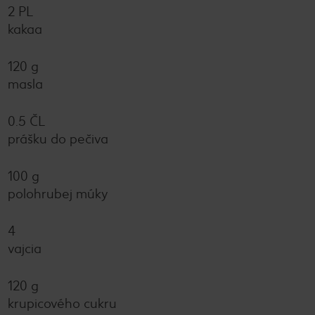
2 PL
kakaa
120 g
masla
0.5 ČL
prášku do pečiva
100 g
polohrubej múky
4
vajcia
120 g
krupicového cukru