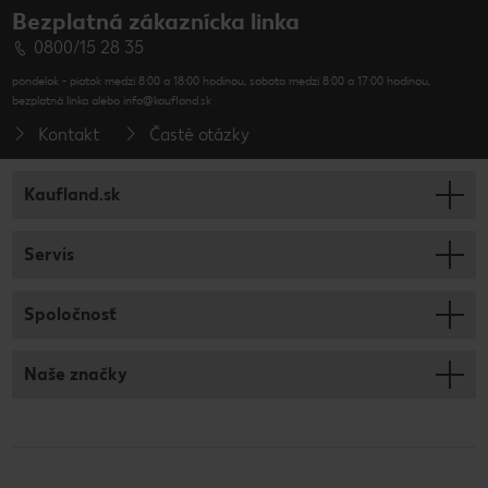
Bezplatná zákaznícka linka
0800/15 28 35
pondelok - piatok medzi 8:00 a 18:00 hodinou, sobota medzi 8:00 a 17:00 hodinou,
bezplatná linka alebo info@kaufland.sk
Kontakt
Časté otázky
Kaufland.sk
Servis
Spoločnosť
Naše značky