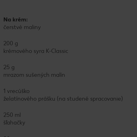
Na krém:
čerstvé maliny
200 g
krémového syra K-Classic
25 g
mrazom sušených malín
1 vrecúško
želatínového prášku (na studené spracovanie)
250 ml
šľahačky