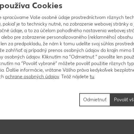
 používa Cookies
e spracúvame Vaše osobné údaje prostredníctvom rôznych tech
, pokiaľ je to technicky nutné, na zobrazenie webovej stránky a 
cka a jemne ich valčekom rozdrobíme.
ačné údaje, a to za účelom pohodlného nastavenia webovej strá
 alebo pre zobrazenie personalizovaného (reklamného) obsahu
k len za predpokladu, že nám k tomu udelíte svoj súhlas prostred
ôže zahŕňať aj prípadný prenos osobných údajov do krajín mimo 
 osobných údajov. Kliknutím na “Odmietnuť ” povolíte len použ
iešame so 60 g masla, aby vzniklol pevný korpus. Z
knutím na “Povoliť vybrané” môžete povoliť použitie rôznych typ
om približne 23 cm) alebo 4 dezertné krúžky (s pr
tia. Ďalšie informácie, vrátane Vášho práva kedykoľvek bezplatne
ečenie.
ách
ochrane osobných údajov
. Tiráž nájdete
tu
.
Odmietnuť
Povoliť v
lín a v predhriatej rúre pečieme približne 40 minút