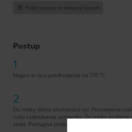
Pridať suroviny na nákupný zoznam
Postup
1
Najprv si rúru predhrejeme na 170 °C.
2
Do misky dáme smotanový syr. Preosejeme naň p
noža vyškrabeme semienka. Do misky pridáme 
zmes. Postupne pridávame vajcia a premiešame