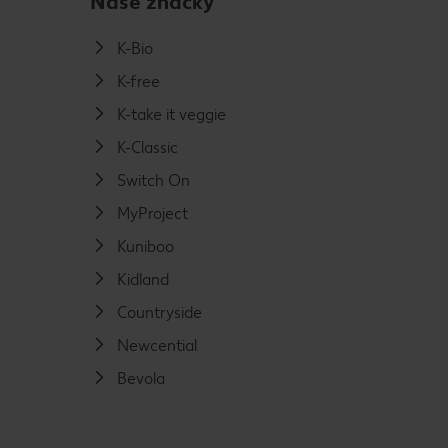
Naše značky
K-Bio
K-free
K-take it veggie
K-Classic
Switch On
MyProject
Kuniboo
Kidland
Countryside
Newcential
Bevola