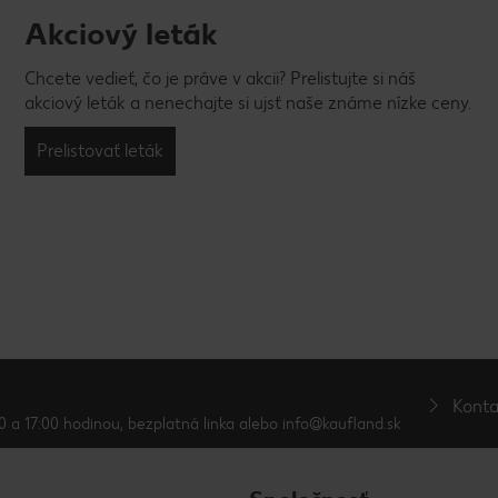
Akciový leták
Chcete vedieť, čo je práve v akcii? Prelistujte si náš
akciový leták a nenechajte si ujsť naše známe nízke ceny.
Prelistovať leták
Konta
0 a 17:00 hodinou, bezplatná linka alebo info@kaufland.sk