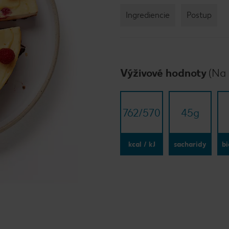
Ingrediencie
Postup
Výživové hodnoty
(Na 
762/​570
45
g
kcal / kJ
sacharidy
bi