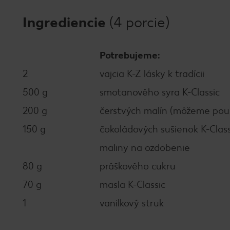
Ingrediencie
(4 porcie)
Potrebujeme:
2
vajcia K-Z lásky k tradícii
500 g
smotanového syra K-Classic
200 g
čerstvých malín (môžeme pou
150 g
čokoládových sušienok K-Class
maliny na ozdobenie
80 g
práškového cukru
70 g
masla K-Classic
1
vanilkový struk