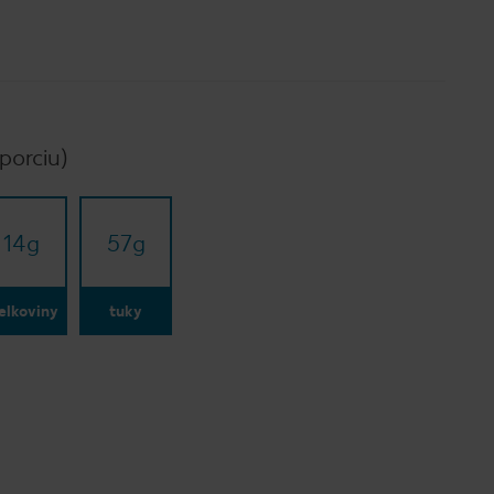
porciu)
14
g
57
g
elkoviny
tuky