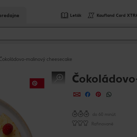
predajne
Leták
Kaufland Card XTR
Čokoládovo-malinový cheesecake
Čokoládovo
Zdieľať
Zdieľať
Zdieľať
do 60 minút
Rafinované