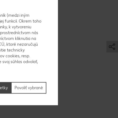
ník (medzi iným
jej funkcií. Okrem toho
nky, k vytvoreniu
 prostredníctvom nás
níctvom kliknutia na
EÚ, ktoré nezaručujú
itie technicky
vyšným
ov cookies, resp.
iemerom
 svoj súhlas odvolať,
šetky
Povoliť vybrané
.