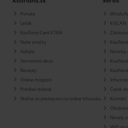
Kaufland.sk
Servis
Ponuka
WhatsAp
Leták
K-SCAN
Kaufland Card XTRA
Zálohova
Naše značky
Kaufland
Súťaže
Novinky 
Vernostná akcia
Kaufland
Recepty
Kaufland
Online magazín
Informác
Prehľad stránok
Časté ot
Staňte sa predajcom na online trhovisku
Kontakt
Otváraci
Novely 
WiFi na 