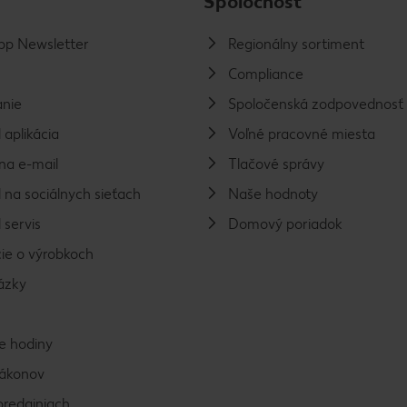
Spoločnosť
p Newsletter
Regionálny sortiment
Compliance
nie
Spoločenská zodpovednosť
 aplikácia
Voľné pracovné miesta
na e-mail
Tlačové správy
 na sociálnych sieťach
Naše hodnoty
 servis
Domový poriadok
ie o výrobkoch
ázky
e hodiny
zákonov
predajniach