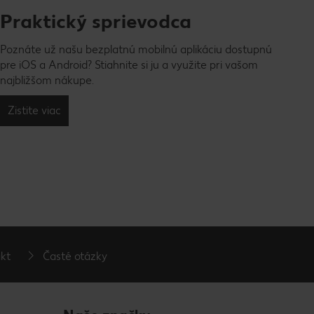
Praktický sprievodca
Poznáte už našu bezplatnú mobilnú aplikáciu dostupnú
pre iOS a Android? Stiahnite si ju a využite pri vašom
najbližšom nákupe.
Zistite viac
kt
Časté otázky