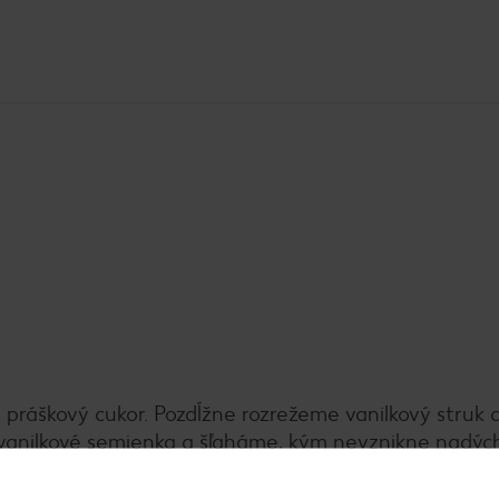
ráškový cukor. Pozdĺžne rozrežeme vanilkový struk a
vanilkové semienka a šľaháme, kým nevznikne nadý
. Do zmesi voľne vmiešame maliny.