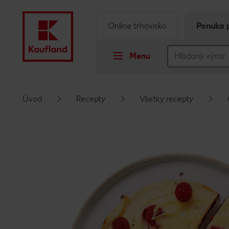
Online trhovisko
Ponuka 
Menu
Prejsť na
Úvod
Recepty
Všetky recepty
Hlavný obsah
Päta
Vyskakovací bočný panel