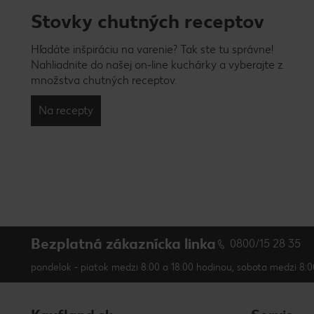
Stovky chutných receptov
Hľadáte inšpiráciu na varenie? Tak ste tu správne!
Nahliadnite do našej on-line kuchárky a vyberajte z
množstva chutných receptov.
Na recepty
Bezplatná zákaznícka linka
0800/15 28 35
pondelok - piatok medzi 8:00 a 18:00 hodinou, sobota medzi 8:0