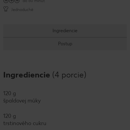
do 60 minút
Jednoduché
Ingrediencie
Postup
Ingrediencie
(4 porcie)
120 g
špaldovej múky
120 g
trstinového cukru