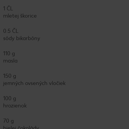
1 ČL
mletej škorice
0.5 ČL
sódy bikarbóny
110 g
masla
150 g
jemných ovsených vločiek
100 g
hrozienok
70 g
bielej čokolády