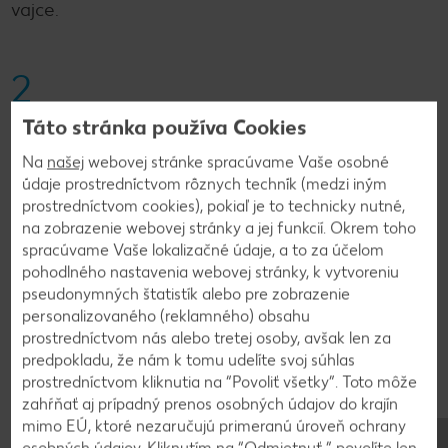
vajce.
2
Čokoládu nasekáme nadrobno. Ovsenú zmes
Táto stránka používa Cookies
pomaly primiešame do masla a nakoniec pridáme
Na
našej
webovej stránke spracúvame Vaše osobné
aj čokoládu. Cesto dáme na hodinu odležať do
údaje prostredníctvom rôznych techník (medzi iným
chladničky.
prostredníctvom cookies), pokiaľ je to technicky nutné,
na zobrazenie webovej stránky a jej funkcií. Okrem toho
spracúvame Vaše lokalizačné údaje, a to za účelom
3
pohodlného nastavenia webovej stránky, k vytvoreniu
pseudonymných štatistík alebo pre zobrazenie
Z vychladnutého cesta vytvarujeme placky a
personalizovaného (reklamného) obsahu
prostredníctvom nás alebo tretej osoby, avšak len za
pečieme pri 175 °C 12 minút.
predpokladu, že nám k tomu udelíte svoj súhlas
prostredníctvom kliknutia na “Povoliť všetky”. Toto môže
zahŕňať aj prípadný prenos osobných údajov do krajín
mimo EÚ, ktoré nezaručujú primeranú úroveň ochrany
osobných údajov. Kliknutím na “Odmietnuť ” povolíte len