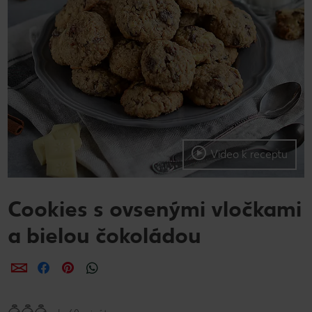
Video k receptu
Cookies s ovsenými vločkami
a bielou čokoládou
Zdieľať
Zdieľať
Zdieľať