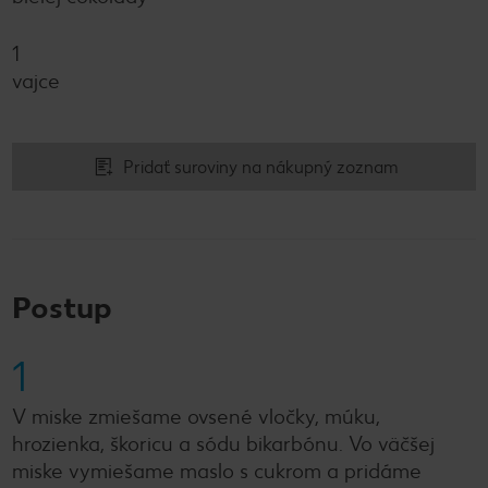
1
vajce
Pridať suroviny na nákupný zoznam
Postup
1
V miske zmiešame ovsené vločky, múku,
hrozienka, škoricu a sódu bikarbónu. Vo väčšej
miske vymiešame maslo s cukrom a pridáme