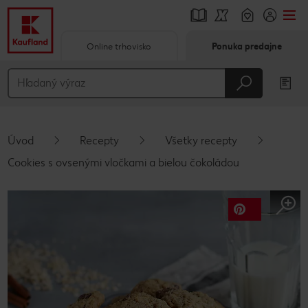
Online trhovisko
Ponuka predajne
Prejsť na
Hlavný obsah
Päta
Úvod
Recepty
Všetky recepty
Vyskakovací bočný panel
Cookies s ovsenými vločkami a bielou čokoládou