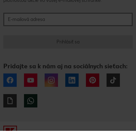
platnosťou akcie vo vašej e-mailovej schránke.
E-mailová adresa
Prihlásiť sa
Pridajte sa k nám aj na sociálnych sieťach:
Facebook
YouTube
Instagram
LinkedIn
Pinterest
Tiktok
Giphy
WhatsApp