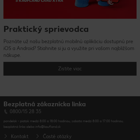
Praktický sprievodca
Poznáte už našu bezplatnú mobilnú aplikáciu dostupnú pre
iOS a Android? Stiahnite si ju a využite pri vašom najbližšom
nákupe.
Zistite viac
Bezplatná zákaznícka linka
0800/15 28 35
pondelok - piatok medzi 8:00 a 18:00 hodinou, sobota medzi 8:00 a 17:00 hodinou,
bezplatná linka alebo info@kaufland.sk
Kontakt
Časté otázky