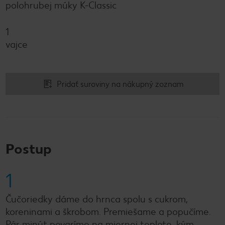
polohrubej múky K-Classic
1
vajce
Pridať suroviny na nákupný zoznam
Postup
1
Čučoriedky dáme do hrnca spolu s cukrom,
koreninami a škrobom. Premiešame a popučíme.
Pár minút povaríme na miernej teplote, kým