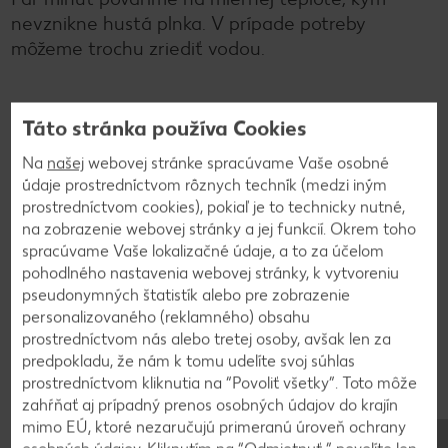
nevznikne hustá plnka. V prípade potreby
môžeme trochu zriediť vodou.
2
Táto stránka používa Cookies
Do misky dáme múku, vajíčko a trochu vody.
Na
našej
webovej stránke spracúvame Vaše osobné
údaje prostredníctvom rôznych techník (medzi iným
Vypracujeme hladké cesto. Vodu pridávame
prostredníctvom cookies), pokiaľ je to technicky nutné,
postupne, tak aby sa cesto nelepilo. Cesto
na zobrazenie webovej stránky a jej funkcií. Okrem toho
rozvaľkáme natenko a povykrajujeme kruhy. Do
spracúvame Vaše lokalizačné údaje, a to za účelom
stredu dáme plnku, okraje potrieme vodou a
pohodlného nastavenia webovej stránky, k vytvoreniu
zatlačíme vo formičke alebo po okrajoch
pseudonymných štatistík alebo pre zobrazenie
pritlačíme vidličkou. Varíme v horúcej vode
personalizovaného (reklamného) obsahu
približne 8 minút.
prostredníctvom nás alebo tretej osoby, avšak len za
predpokladu, že nám k tomu udelíte svoj súhlas
prostredníctvom kliknutia na “Povoliť všetky”. Toto môže
zahŕňať aj prípadný prenos osobných údajov do krajín
3
mimo EÚ, ktoré nezaručujú primeranú úroveň ochrany