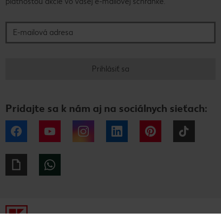
platnosťou akcie vo vašej e-mailovej schránke.
E-mailová adresa
Prihlásiť sa
Pridajte sa k nám aj na sociálnych sieťach:
Facebook
YouTube
Instagram
LinkedIn
Pinterest
Tiktok
Giphy
WhatsApp