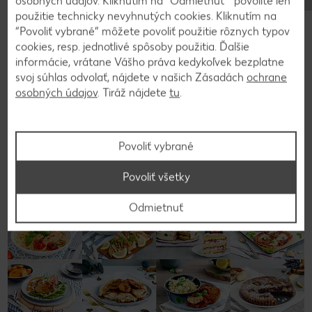
osobných údajov. Kliknutím na “Odmietnuť ” povolíte len
Podávame s kyslou smotanou, roztopeným
použitie technicky nevyhnutých cookies. Kliknutím na
maslom a nasekanými orechmi.
“Povoliť vybrané” môžete povoliť použitie rôznych typov
cookies, resp. jednotlivé spôsoby použitia. Ďalšie
informácie, vrátane Vášho práva kedykoľvek bezplatne
svoj súhlas odvolať, nájdete v našich Zásadách
ochrane
Späť na prehľad
osobných údajov
. Tiráž nájdete
tu
.
Povoliť vybrané
Povoliť všetky
Odmietnuť