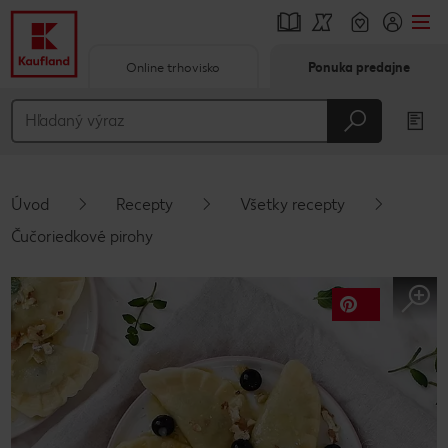
Online trhovisko
Ponuka predajne
Prejsť na
Hlavný obsah
Päta
Úvod
Recepty
Všetky recepty
Vyskakovací bočný panel
Čučoriedkové pirohy