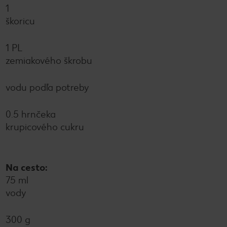
1
škoricu
1 PL
zemiakového škrobu
vodu podľa potreby
0.5 hrnčeka
krupicového cukru
Na cesto:
75 ml
vody
300 g