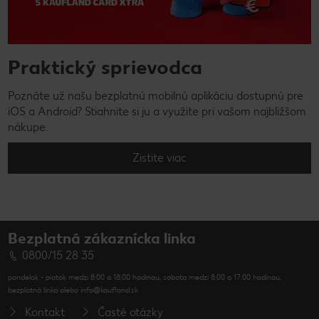
Praktický sprievodca
Poznáte už našu bezplatnú mobilnú aplikáciu dostupnú pre
iOS a Android? Stiahnite si ju a využite pri vašom najbližšom
nákupe.
Zistite viac
Bezplatná zákaznícka linka
0800/15 28 35
pondelok - piatok medzi 8:00 a 18:00 hodinou, sobota medzi 8:00 a 17:00 hodinou,
bezplatná linka alebo info@kaufland.sk
Kontakt
Časté otázky