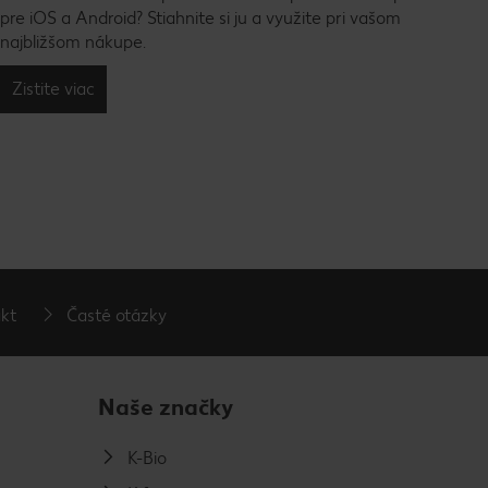
pre iOS a Android? Stiahnite si ju a využite pri vašom
najbližšom nákupe.
Zistite viac
kt
Časté otázky
Naše značky
K-Bio