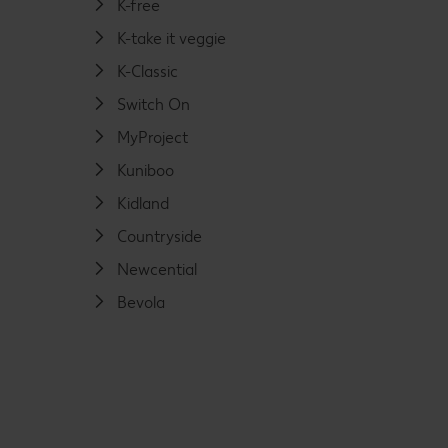
K-free
K-take it veggie
K-Classic
Switch On
MyProject
Kuniboo
Kidland
Countryside
Newcential
Bevola