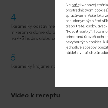
Na
našej
webovej stránk
prostredníctvom cookies)
4
spracúvame Vaše lokaliz
pseudonymných štatistík
Karamelky odstavíme, pridáme čokoládu a v pr
alebo tretej osoby, avša
“Povoliť všetky”. Toto m
mixérom a dáme do pripravenej formy. Poriadn
primeranú úroveň ochrany
na 4-5 hodín, alebo cez noc.
nevyhnutých cookies. Kli
jednotlivé spôsoby použi
nájdete v našich Zásad
5
Karamelky krájame nožom, ktorý si namáčame d
Video k receptu