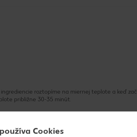
ingrediencie roztopíme na miernej teplote a keď zač
plote približne 30-35 minút.
 používa Cookies
 sa od dna hrnca.