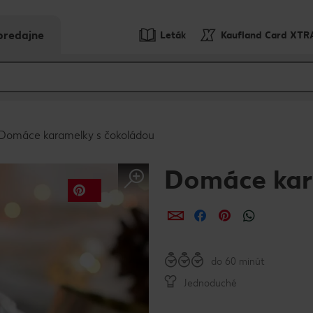
predajne
Leták
Kaufland Card XTR
Domáce karamelky s čokoládou
Domáce kar
Zdieľať
Zdieľať
Zdieľať
do 60 minút
Jednoduché