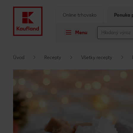
Online trhovisko
Ponuka 
Menu
Prejsť na
Úvod
Recepty
Všetky recepty
Hlavný obsah
Päta
Vyskakovací bočný panel