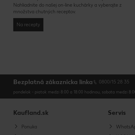
Nahliadnite do našej on-line kuchárky a vyberajte z
množstva chutných receptov.
Na recepty
Bezplatná zákaznícka linka
0800/15 28 35
pondelok - piatok medzi 8:00 a 18:00 hodinou, sobota medzi 8:0
Kaufland.sk
Servis
Ponuka
WhatsAp