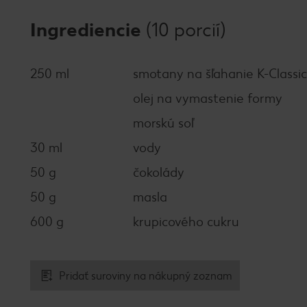
Ingrediencie
(10 porcií)
250 ml
smotany na šľahanie K-Classic
olej na vymastenie formy
morskú soľ
30 ml
vody
50 g
čokolády
50 g
masla
600 g
krupicového cukru
Pridať suroviny na nákupný zoznam