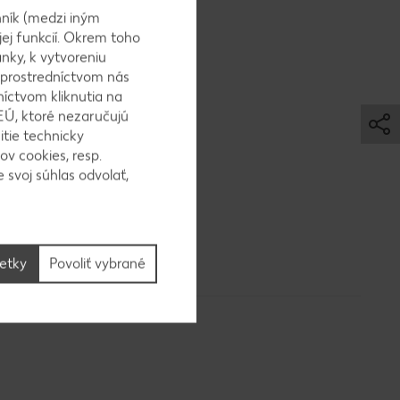
ník (medzi iným
jej funkcií. Okrem toho
nky, k vytvoreniu
 prostredníctvom nás
xujeme
níctvom kliknutia na
EÚ, ktoré nezaručujú
adu aspoň
itie technicky
ov cookies, resp.
 svoj súhlas odvolať,
šetky
Povoliť vybrané