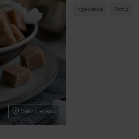
Ingrediencie
Postup
Video k receptu