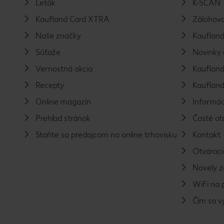
Leták
K-SCAN
Kaufland Card XTRA
Zálohova
Naše značky
Kaufland
Súťaže
Novinky 
Vernostná akcia
Kaufland
Recepty
Kaufland
Online magazín
Informác
Prehľad stránok
Časté ot
Staňte sa predajcom na online trhovisku
Kontakt
Otváraci
Novely 
WiFi na 
Čím sa 