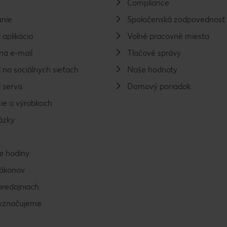
Compliance
nie
Spoločenská zodpovednosť
 aplikácia
Voľné pracovné miesta
na e-mail
Tlačové správy
 na sociálnych sieťach
Naše hodnoty
 servis
Domový poriadok
ie o výrobkoch
ázky
e hodiny
zákonov
predajniach
vyznačujeme