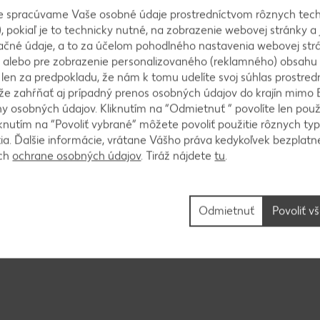
e spracúvame Vaše osobné údaje prostredníctvom rôznych tech
, pokiaľ je to technicky nutné, na zobrazenie webovej stránky a 
ačné údaje, a to za účelom pohodlného nastavenia webovej strá
 alebo pre zobrazenie personalizovaného (reklamného) obsahu
ípadne potreby zriedime troškou vody. Všetko premi
k len za predpokladu, že nám k tomu udelíte svoj súhlas prostred
ôže zahŕňať aj prípadný prenos osobných údajov do krajín mimo 
e utlačíme. Posypeme morskou soľou a dáme do chl
 osobných údajov. Kliknutím na “Odmietnuť ” povolíte len použ
knutím na “Povoliť vybrané” môžete povoliť použitie rôznych typ
tia. Ďalšie informácie, vrátane Vášho práva kedykoľvek bezplatne
ách
ochrane osobných údajov
. Tiráž nájdete
tu
.
o horúcej vody.
Odmietnuť
Povoliť v