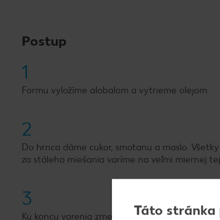
Postup
1
Formu vyložíme alobalom a vytrieme olejom.
2
Do hrnca dáme cukor, smotanu a maslo. Všetky 
za stáleho miešania varíme na veľmi miernej te
3
Táto stránka
Ku koncu varenia zmes začne tuhnúť a odliepať