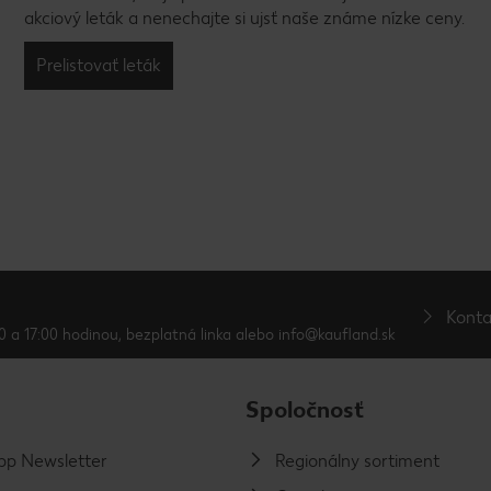
akciový leták a nenechajte si ujsť naše známe nízke ceny.
Prelistovať leták
Konta
0 a 17:00 hodinou, bezplatná linka alebo info@kaufland.sk
Spoločnosť
p Newsletter
Regionálny sortiment