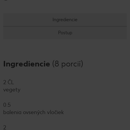
Ingrediencie
Postup
Ingrediencie
(8 porcií)
2 ČL
vegety
0.5
balenia ovsených vločiek
2