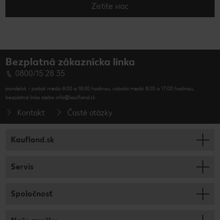
Zistite viac
Bezplatná zákaznícka linka
0800/15 28 35
pondelok - piatok medzi 8:00 a 18:00 hodinou, sobota medzi 8:00 a 17:00 hodinou,
bezplatná linka alebo info@kaufland.sk
Kontakt
Časté otázky
Kaufland.sk
Servis
Spoločnosť