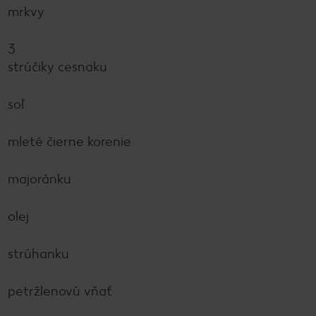
mrkvy
3
strúčiky cesnaku
soľ
mleté čierne korenie
majoránku
olej
strúhanku
petržlenovú vňať