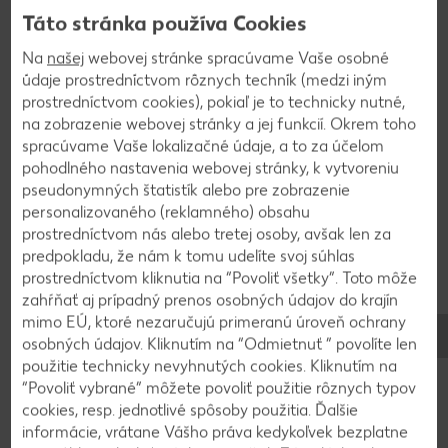
necháme aspoň 30 minút napučať. Pridáme
Táto stránka používa Cookies
vajcia, roztlačený cesnak, nasekanú petržlenovú
vňať, nastrúhané mrkvy a syr. Ochutíme
Na
našej
webovej stránke spracúvame Vaše osobné
majoránkou, vegetou, soľou a korením a dobre
údaje prostredníctvom rôznych techník (medzi iným
prostredníctvom cookies), pokiaľ je to technicky nutné,
premiešame.
na zobrazenie webovej stránky a jej funkcií. Okrem toho
spracúvame Vaše lokalizačné údaje, a to za účelom
pohodlného nastavenia webovej stránky, k vytvoreniu
2
pseudonymných štatistík alebo pre zobrazenie
personalizovaného (reklamného) obsahu
Z hmoty vytvarujeme fašírky, ktoré obalíme v
prostredníctvom nás alebo tretej osoby, avšak len za
strúhanke a z oboch strán opražíme na
predpokladu, že nám k tomu udelíte svoj súhlas
rozpálenom oleji. Podávame so zemiakovou kašou.
prostredníctvom kliknutia na “Povoliť všetky”. Toto môže
zahŕňať aj prípadný prenos osobných údajov do krajín
mimo EÚ, ktoré nezaručujú primeranú úroveň ochrany
osobných údajov. Kliknutím na “Odmietnuť ” povolíte len
Späť na prehľad
použitie technicky nevyhnutých cookies. Kliknutím na
“Povoliť vybrané” môžete povoliť použitie rôznych typov
cookies, resp. jednotlivé spôsoby použitia. Ďalšie
informácie, vrátane Vášho práva kedykoľvek bezplatne