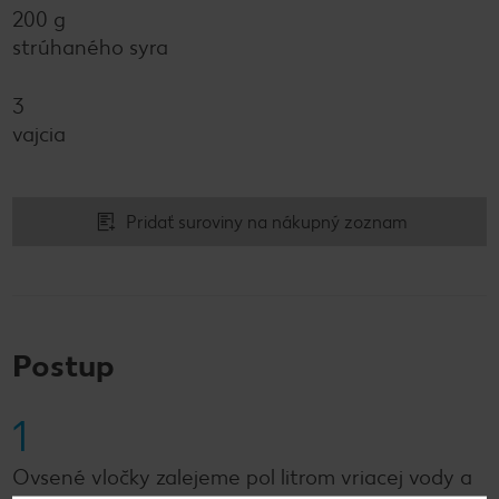
200 g
strúhaného syra
3
vajcia
Pridať suroviny na nákupný zoznam
Postup
1
Ovsené vločky zalejeme pol litrom vriacej vody a