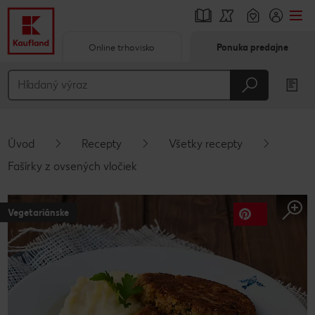
Online trhovisko
Ponuka predajne
Prejsť na
Hlavný obsah
Päta
Úvod
Recepty
Všetky recepty
Vyskakovací bočný panel
Fašírky z ovsených vločiek
Vegetariánske