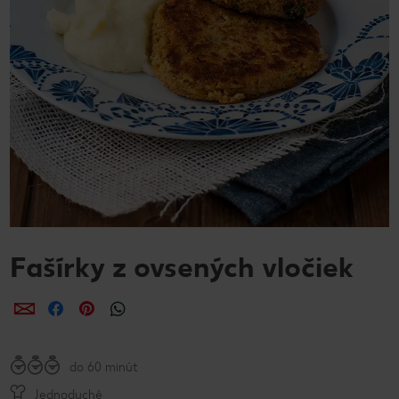
Fašírky z ovsených vločiek
Zdieľať
Zdieľať
Zdieľať
do 60 minút
Jednoduché