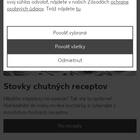
svoj súhlas odvolať, nájdete v našich Zásadách
ochrane
osobných údajov
. Tiráž nájdete
tu
.
Povoliť vybrané
Povoliť všetky
Odmietnuť
Stovky chutných receptov
Hľadáte inšpiráciu na varenie? Tak ste tu správne!
Nahliadnite do našej on-line kuchárky a vyberajte z
množstva chutných receptov.
Na recepty