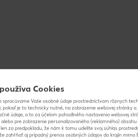
 používa Cookies
e spracúvame Vaše osobné údaje prostredníctvom rôznych tech
, pokiaľ je to technicky nutné, na zobrazenie webovej stránky a 
nu a maslo. Na miernej teplote zohrievame, kým nez
ačné údaje, a to za účelom pohodlného nastavenia webovej strá
 okolo 125 °C. Zmes odstavíme a do hrnca prisypem
 alebo pre zobrazenie personalizovaného (reklamného) obsahu
 mandľové plátky. Dochutíme škoricou a štipkou soli.
k len za predpokladu, že nám k tomu udelíte svoj súhlas prostred
ôže zahŕňať aj prípadný prenos osobných údajov do krajín mimo 