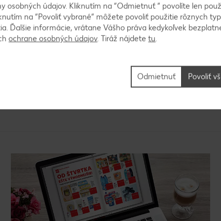
 osobných údajov. Kliknutím na “Odmietnuť ” povolíte len použ
knutím na “Povoliť vybrané” môžete povoliť použitie rôznych typ
tia. Ďalšie informácie, vrátane Vášho práva kedykoľvek bezplatne
ách
ochrane osobných údajov
. Tiráž nájdete
tu
.
e, aby sme docielili pekný okrúhly tvar. Florentínk
minút. Necháme vychladnúť. Preložíme na tanier a spo
Odmietnuť
Povoliť v