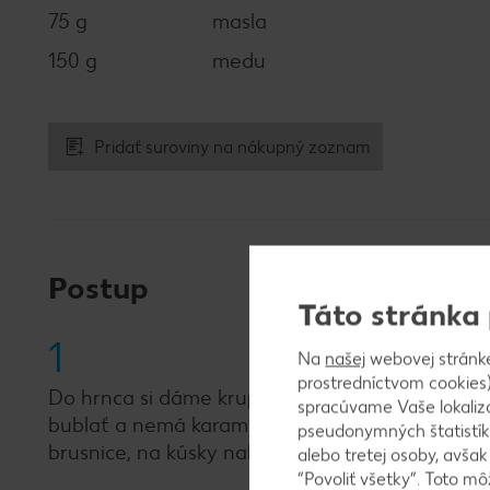
75 g
masla
150 g
medu
Pridať suroviny na nákupný zoznam
Postup
Táto stránka
1
Na
našej
webovej stránk
prostredníctvom cookies)
Do hrnca si dáme krupicový cukor, med, smota
spracúvame Vaše lokaliz
bublať a nemá karamelovú farbu - mala by mať
pseudonymných štatistík
brusnice, na kúsky nakrájané datle, hrozienka a
alebo tretej osoby, avša
“Povoliť všetky”. Toto m