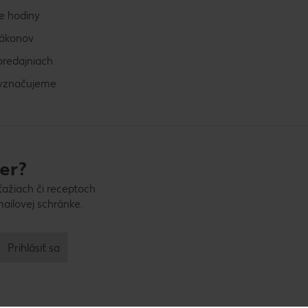
e hodiny
zákonov
predajniach
vyznačujeme
er?
ťažiach či receptoch
ailovej schránke.
Prihlásiť sa