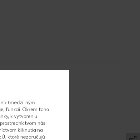
ník (medzi iným
jej funkcií. Okrem toho
ačne zmes
nky, k vytvoreniu
e sušené
 prostredníctvom nás
níctvom kliknutia na
EÚ, ktoré nezaručujú