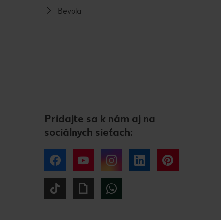
Bevola
Pridajte sa k nám aj na
sociálnych sieťach:
Facebook
YouTube
Instagram
LinkedIn
Pinterest
Tiktok
Giphy
WhatsApp