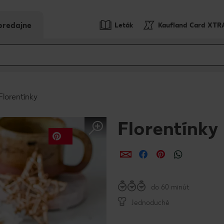
predajne
Leták
Kaufland Card XTR
Florentínky
Florentínky
Zdieľať
Zdieľať
Zdieľať
do 60 minút
Jednoduché