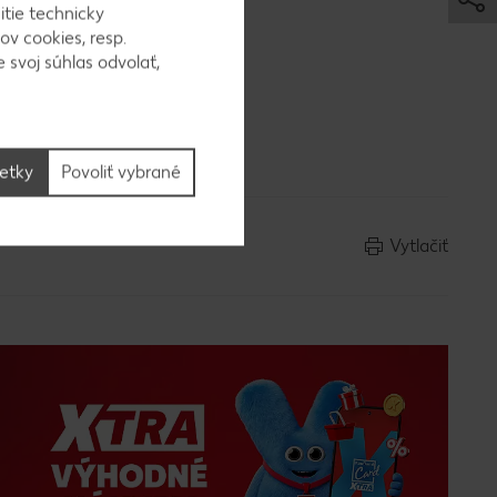
itie technicky
ov cookies, resp.
 svoj súhlas odvolať,
y dáme do
dnú stranu
šetky
Povoliť vybrané
Vytlačiť