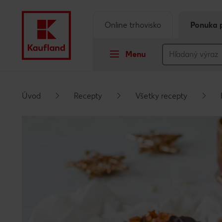
Online trhovisko
Ponuka 
Menu
Prejsť na
Úvod
Recepty
Všetky recepty
Hlavný obsah
Päta
Vyskakovací bočný panel