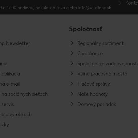
Konta
0 a 17:00 hodinou, bezplatná linka alebo info@kaufland.sk
Spoločnosť
p Newsletter
Regionálny sortiment
Compliance
nie
Spoločenská zodpovednosť
 aplikácia
Voľné pracovné miesta
na e-mail
Tlačové správy
 na sociálnych sieťach
Naše hodnoty
 servis
Domový poriadok
ie o výrobkoch
ázky