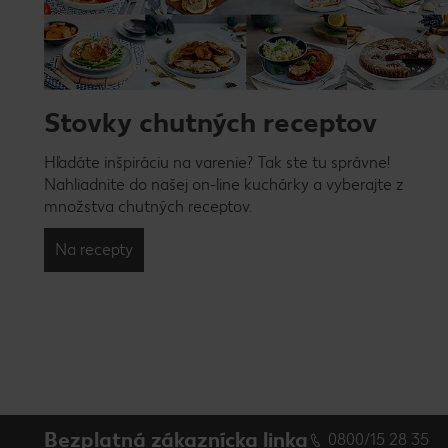
Stovky chutných receptov
Hľadáte inšpiráciu na varenie? Tak ste tu správne!
Nahliadnite do našej on-line kuchárky a vyberajte z
množstva chutných receptov.
Na recepty
Bezplatná zákaznícka linka
0800/15 28 35