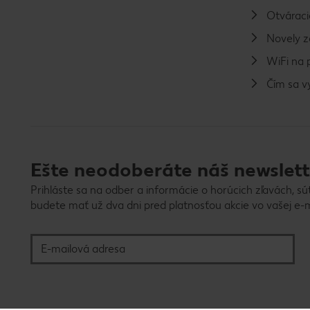
Otváraci
Novely 
WiFi na 
Čím sa 
Ešte neodoberáte náš newslett
Prihláste sa na odber a informácie o horúcich zľavách, sú
budete mať už dva dni pred platnosťou akcie vo vašej e-m
E-mailová adresa