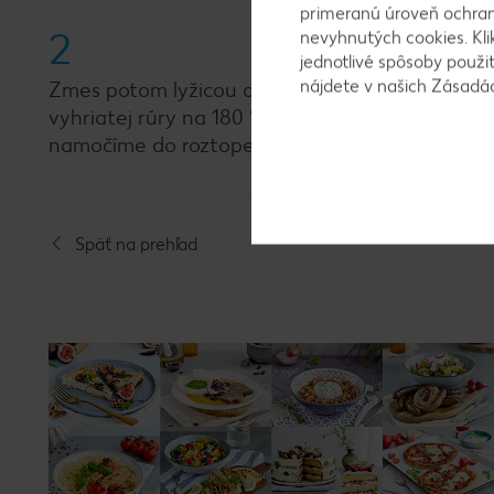
primeranú úroveň ochrany
2
nevyhnutých cookies. Kli
jednotlivé spôsoby použi
nájdete v našich Zásad
Zmes potom lyžicou dávame na papier na pečeni
vyhriatej rúry na 180 °C približne na 10 - 15 
namočíme do roztopenej tmavej čokolády.
Späť na prehľad