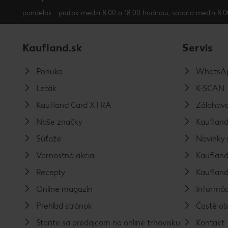
pondelok - piatok medzi 8:00 a 18:00 hodinou, sobota medzi 8:0
Kaufland.sk
Servis
Ponuka
WhatsAp
Leták
K-SCAN
Kaufland Card XTRA
Zálohova
Naše značky
Kaufland
Súťaže
Novinky 
Vernostná akcia
Kaufland
Recepty
Kaufland
Online magazín
Informác
Prehľad stránok
Časté ot
Staňte sa predajcom na online trhovisku
Kontakt