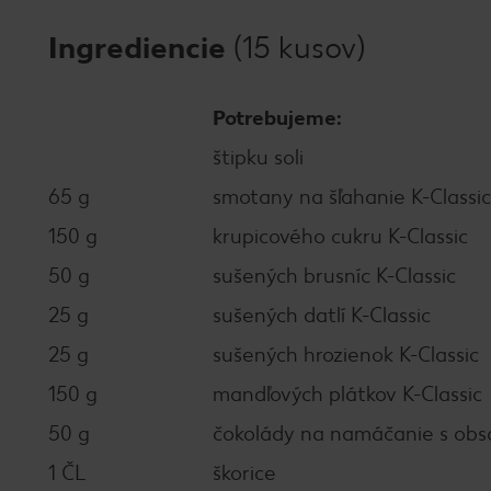
Ingrediencie
(15 kusov)
Potrebujeme:
štipku soli
65 g
smotany na šľahanie K-Classic
150 g
krupicového cukru K-Classic
50 g
sušených brusníc K-Classic
25 g
sušených datlí K-Classic
25 g
sušených hrozienok K-Classic
150 g
mandľových plátkov K-Classic
50 g
čokolády na namáčanie s ob
1 ČL
škorice