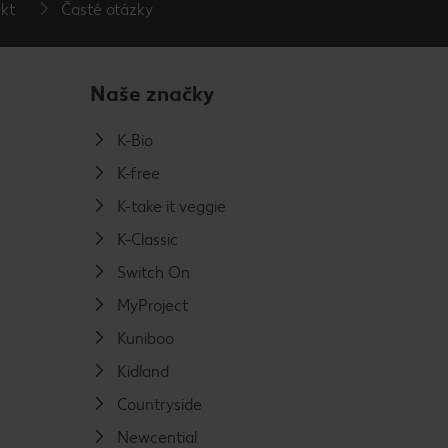
kt
Časté otázky
Naše značky
K-Bio
K-free
K-take it veggie
K-Classic
Switch On
MyProject
Kuniboo
Kidland
Countryside
Newcential