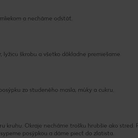
mliekom a necháme odstáť.
, lyžicu škrobu a všetko dôkladne premiešame.
posýpku zo studeného masla, múky a cukru.
u kruhu. Okraje necháme trošku hrubšie ako stred. 
posypeme posýpkou a dáme piecť do zlatista.