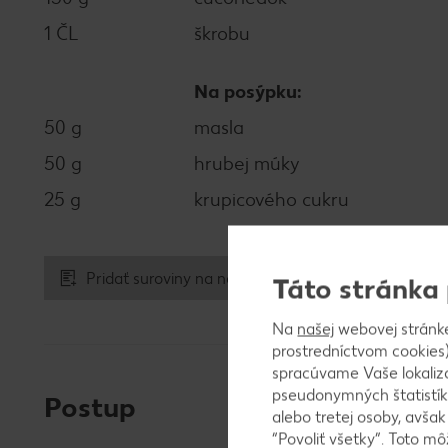
1 ČL
škrobu
Na posýpku:
50 g
masla
50 g
hrubej múky
25 g
krupicového cukru
Pridať suroviny na nákupný zoznam
Táto stránka
Na
našej
webovej stránk
prostredníctvom cookies)
spracúvame Vaše lokaliz
pseudonymných štatistík
Postup
alebo tretej osoby, avša
“Povoliť všetky”. Toto m