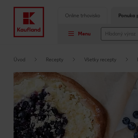
Online trhovisko
Ponuka 
Menu
Prejsť na
Úvod
Recepty
Všetky recepty
Hlavný obsah
Päta
Vyskakovací bočný panel