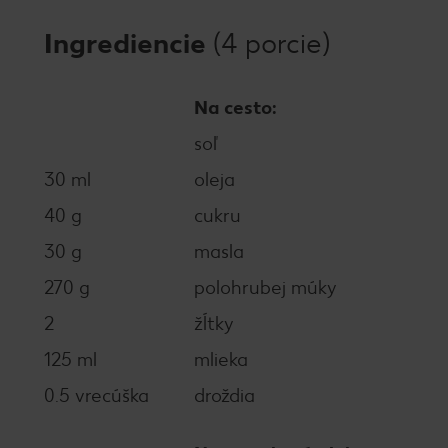
Ingrediencie
(4 porcie)
Na cesto:
soľ
30 ml
oleja
40 g
cukru
30 g
masla
270 g
polohrubej múky
2
žĺtky
125 ml
mlieka
0.5 vrecúška
droždia