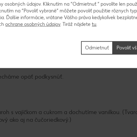
 osobných údajov. Kliknutím na “Odmietnuť ” povolíte len použ
knutím na “Povoliť vybrané” môžete povoliť použitie rôznych typ
tia. Ďalšie informácie, vrátane Vášho práva kedykoľvek bezplatne
ždie a necháme podkysnúť. Do misky dáme múku, žĺtk
ách
ochrane osobných údajov
. Tiráž nájdete
tu
.
reškou premiesime, aby sa ingrediencie spojili. Potom 
 Ak by sa lepilo, môžeme prisypať trochu múky. Dám
em.
Odmietnuť
Povoliť v
 necháme opäť podkysnúť.
aroh s vajíčkom a cukrom a dochutíme vanilkou. (Tva
vý ako aj na čučoriedkový.)