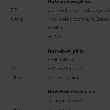
Na tvarohovú plnku:
3 PL
práškového cukru alebo podľa
500 g
hrudkového tvarohu K-Classic
vanilku
vajíčko
Na makovú plnku:
teplé mlieko
3 PL
práškového cukru
100 g
mletého maku
Na čučoriedkovú plnku:
cukor podľa chuti
130 g
čučoriedok