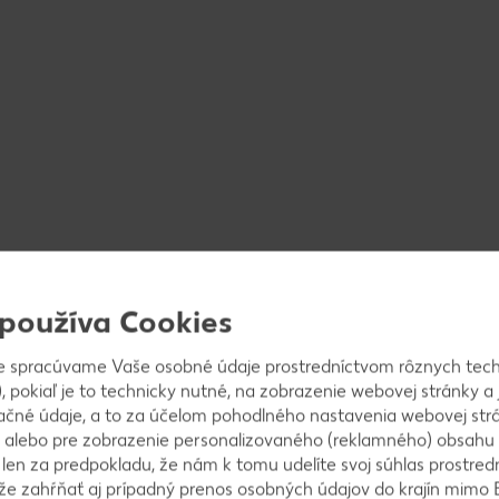
 používa Cookies
e spracúvame Vaše osobné údaje prostredníctvom rôznych tech
, pokiaľ je to technicky nutné, na zobrazenie webovej stránky a 
ačné údaje, a to za účelom pohodlného nastavenia webovej strá
 alebo pre zobrazenie personalizovaného (reklamného) obsahu
k len za predpokladu, že nám k tomu udelíte svoj súhlas prostred
ôže zahŕňať aj prípadný prenos osobných údajov do krajín mimo 