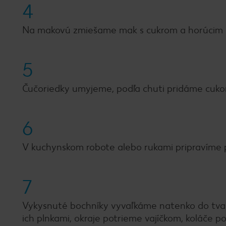
4
Na makovú zmiešame mak s cukrom a horúcim 
5
Čučoriedky umyjeme, podľa chuti pridáme cukor
6
V kuchynskom robote alebo rukami pripravíme 
7
Vykysnuté bochníky vyvaľkáme natenko do tvar
ich plnkami, okraje potrieme vajíčkom, koláče 