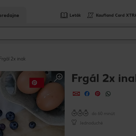
predajne
Leták
Kaufland Card XTR
Frgál 2x inak
Frgál 2x ina
Zdieľať
Zdieľať
Zdieľať
do 60 minút
Jednoduché