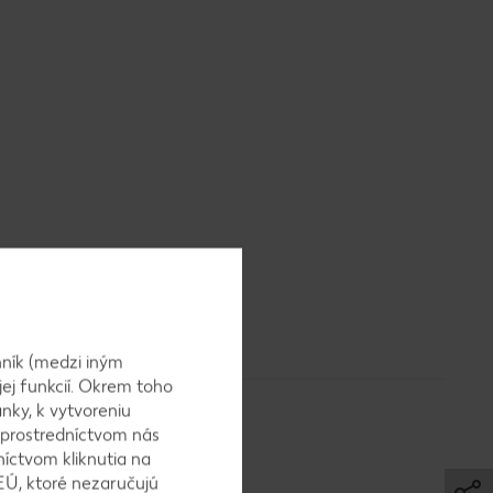
ník (medzi iným
jej funkcií. Okrem toho
nky, k vytvoreniu
 prostredníctvom nás
níctvom kliknutia na
EÚ, ktoré nezaručujú