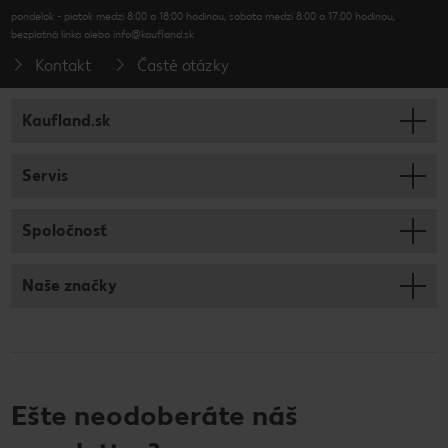
pondelok - piatok medzi 8:00 a 18:00 hodinou, sobota medzi 8:00 a 17:00 hodinou,
bezplatná linka alebo info@kaufland.sk
Kontakt
Časté otázky
Kaufland.sk
Servis
Spoločnosť
Naše značky
Ešte neodoberáte náš