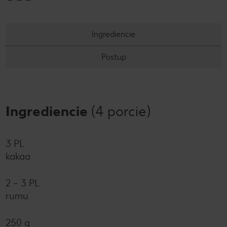
Ingrediencie
Postup
Ingrediencie
(4 porcie)
3 PL
kakaa
2 – 3 PL
rumu
250 g