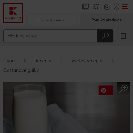
Online trhovisko
Ponuka predajne
Prejsť na
Hlavný obsah
Päta
Úvod
Recepty
Všetky recepty
Vyskakovací bočný panel
Gaštanové guľky