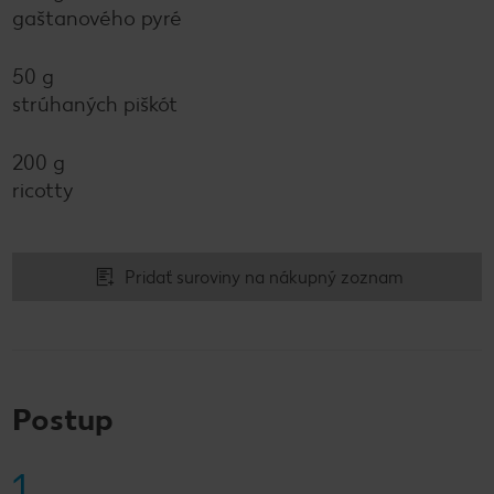
gaštanového pyré
50 g
strúhaných piškót
200 g
ricotty
Pridať suroviny na nákupný zoznam
Postup
1