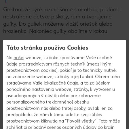
Gaštanové pyré rozmiešame s ricottou, pridáme
nastrúhané detské piškóty, rum a tvarujeme
guľky. Do guliek môžeme vložiť oriešok alebo
hrozienka. Nakoniec guľky obalíme v kakau.
Táto stránka používa Cookies
Späť na prehľad
Na
našej
webovej stránke spracúvame Vaše osobné
údaje prostredníctvom rôznych techník (medzi iným
prostredníctvom cookies), pokiaľ je to technicky nutné,
na zobrazenie webovej stránky a jej funkcií. Okrem toho
spracúvame Vaše lokalizačné údaje, a to za účelom
pohodlného nastavenia webovej stránky, k vytvoreniu
pseudonymných štatistík alebo pre zobrazenie
personalizovaného (reklamného) obsahu
prostredníctvom nás alebo tretej osoby, avšak len za
predpokladu, že nám k tomu udelíte svoj súhlas
prostredníctvom kliknutia na “Povoliť všetky”. Toto môže
zahŕňať aj prípadný prenos osobných údajov do krajín