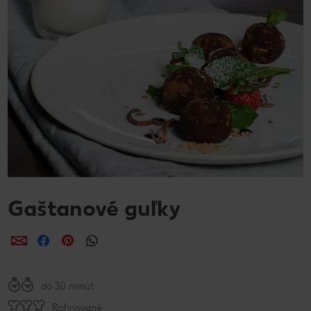
Gaštanové guľky
Zdieľať
Zdieľať
Zdieľať
do 30 minút
Rafinované