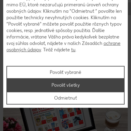
mimo EÚ, ktoré nezaručujú primeranú úroveň ochrany
osobných údajov. Kliknutím na “Odmietnuť ” povolíte len
použitie technicky nevyhnutých cookies. Kliknutím na
“Povoliť vybrané” môžete povoliť použitie rôznych typov
Stovky chutných receptov
cookies, resp. jednotlivé spôsoby použitia. Ďalšie
informácie, vrátane Vášho práva kedykoľvek bezplatne
svoj súhlas odvolať, nájdete v našich Zásadách
ochrane
Hľadáte inšpiráciu na varenie? Tak ste tu správne!
osobných údajov
. Tiráž nájdete
tu
.
Nahliadnite do našej on-line kuchárky a vyberajte z
množstva chutných receptov.
Na recepty
Povoliť vybrané
Povoliť všetky
Odmietnuť