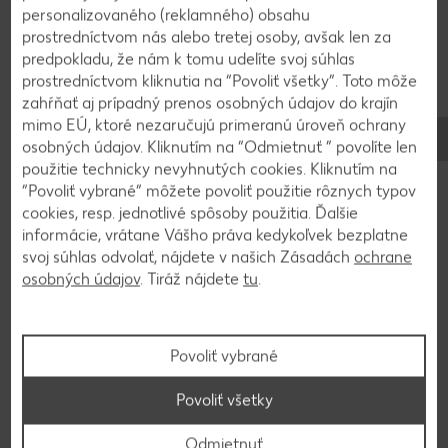
4
personalizovaného (reklamného) obsahu
prostredníctvom nás alebo tretej osoby, avšak len za
V hrnci na masti speníme očistenú a nadrobno
predpokladu, že nám k tomu udelíte svoj súhlas
prostredníctvom kliknutia na “Povoliť všetky”. Toto môže
nakrájanú cibuľu. Posypeme ju mletou červenou
zahŕňať aj prípadný prenos osobných údajov do krajín
paprikou a ešte krátko opečieme. K cibuli pridáme
mimo EÚ, ktoré nezaručujú primeranú úroveň ochrany
uvarené zemiaky, osolíme a dobre premiešame.
osobných údajov. Kliknutím na “Odmietnuť ” povolíte len
Nakoniec zľahka vmiešame uvarené domáce
použitie technicky nevyhnutých cookies. Kliknutím na
fliačky.
“Povoliť vybrané” môžete povoliť použitie rôznych typov
cookies, resp. jednotlivé spôsoby použitia. Ďalšie
informácie, vrátane Vášho práva kedykoľvek bezplatne
5
svoj súhlas odvolať, nájdete v našich Zásadách
ochrane
osobných údajov
. Tiráž nájdete
tu
.
Hotový granadír na tanieri posypeme pažítkou a
podávame s kyslými uhorkami.
Povoliť vybrané
Povoliť všetky
Späť na prehľad
Odmietnuť