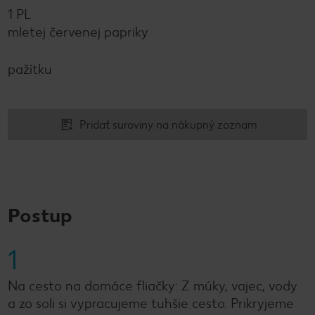
1 PL
mletej červenej papriky
pažítku
Pridať suroviny na nákupný zoznam
Postup
1
Na cesto na domáce fliačky: Z múky, vajec, vody
a zo soli si vypracujeme tuhšie cesto. Prikryjeme