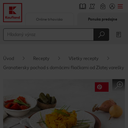
Online trhovisko
Ponuka predajne
Prejsť na
Hlavný obsah
Päta
Úvod
Recepty
Všetky recepty
Vyskakovací bočný panel
Granatiersky pochod s domácimi fliačkami od Zlatej varešky