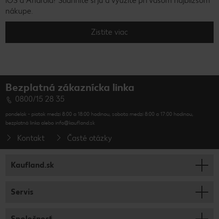
iOS a Android? Stiahnite si ju a využite pri vašom najbližšom
nákupe.
Zistite viac
Bezplatná zákaznícka linka
0800/15 28 35
pondelok - piatok medzi 8:00 a 18:00 hodinou, sobota medzi 8:00 a 17:00 hodinou,
bezplatná linka alebo info@kaufland.sk
Kontakt
Časté otázky
Kaufland.sk
Servis
Spoločnosť