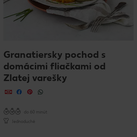
Granatiersky pochod s
domácimi fliačkami od
Zlatej varešky
Zdieľať
Zdieľať
Zdieľať
do 60 minút
Jednoduché