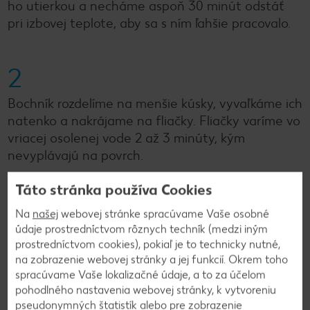
ho utierkou a necháme aspoň 30 minút odstáť
pri izbovej teplote, aby sa s ním ľahšie pracovalo.
2
Bochník rozdelíme na menšie kúsky, vyvaľkáme ich
natenko a nakrájame na fliačky. Fliačky varíme vo
vriacej osolenej vode 2 až 3 minúty, kým
nevyplávajú na povrch.
Táto stránka používa Cookies
3
Na
našej
webovej stránke spracúvame Vaše osobné
údaje prostredníctvom rôznych techník (medzi iným
Zemiaky očistíme, umyjeme a nakrájame na
prostredníctvom cookies), pokiaľ je to technicky nutné,
kocky. Uvaríme domäkka v osolenej vode. Zľahka
na zobrazenie webovej stránky a jej funkcií. Okrem toho
ich po uvarení popučíme.
spracúvame Vaše lokalizačné údaje, a to za účelom
pohodlného nastavenia webovej stránky, k vytvoreniu
pseudonymných štatistík alebo pre zobrazenie