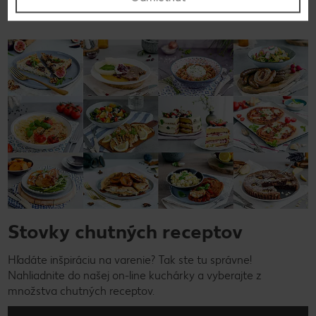
Stovky chutných receptov
Hľadáte inšpiráciu na varenie? Tak ste tu správne!
Nahliadnite do našej on-line kuchárky a vyberajte z
množstva chutných receptov.