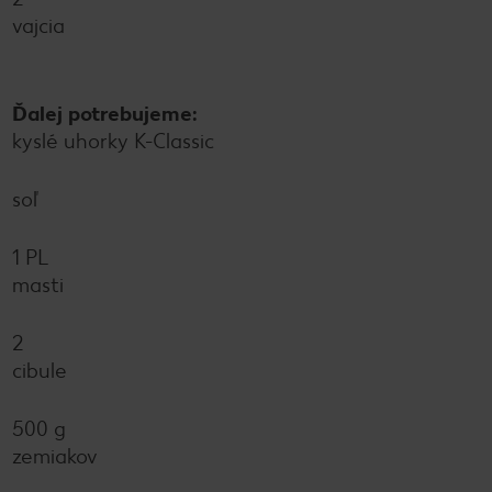
vajcia
Ďalej potrebujeme:
kyslé uhorky K-Classic
soľ
1 PL
masti
2
cibule
500 g
zemiakov