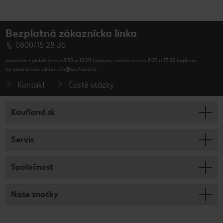
Bezplatná zákaznícka linka
0800/15 28 35
pondelok - piatok medzi 8:00 a 18:00 hodinou, sobota medzi 8:00 a 17:00 hodinou,
bezplatná linka alebo info@kaufland.sk
Kontakt
Časté otázky
Kaufland.sk
Servis
Spoločnosť
Naše značky