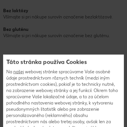
Bez laktózy
Všímajte si pri nákupe surovín označenie bezlaktózové.
Bez gluténu
Všímajte si pri nákupe surovín označenie bez gluténu.
Táto stránka používa Cookies
Postup
Na
našej
webovej stránke spracúvame Vaše osobné
údaje prostredníctvom rôznych techník (medzi iným
1
prostredníctvom cookies), pokiaľ je to technicky nutné,
na zobrazenie webovej stránky a jej funkcií. Okrem toho
spracúvame Vaše lokalizačné údaje, a to za účelom
Do veľkej nádoby nastrúhame umyté,
pohodlného nastavenia webovej stránky, k vytvoreniu
neošúpané, ale vydlabané hokkaido. Pridáme
pseudonymných štatistík alebo pre zobrazenie
cesnak, kurkumu, čierne korenie, sezam, ľan a
personalizovaného (reklamného) obsahu
lyžicu olivového oleja. Zmes odložíme do chladu.
prostredníctvom nás alebo tretej osoby, avšak len za