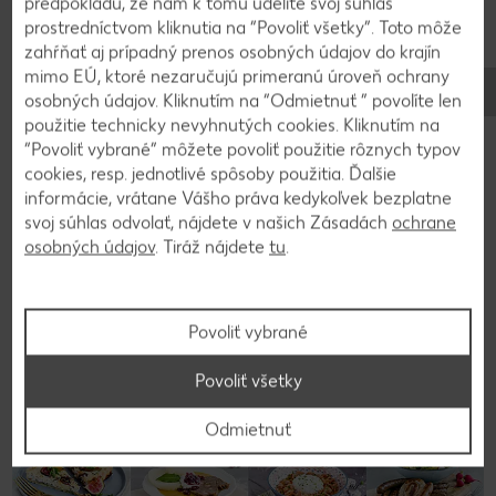
predpokladu, že nám k tomu udelíte svoj súhlas
prostredníctvom kliknutia na “Povoliť všetky”. Toto môže
2
zahŕňať aj prípadný prenos osobných údajov do krajín
mimo EÚ, ktoré nezaručujú primeranú úroveň ochrany
V mixéri pripravíme kašu z tofu a zeleninového
osobných údajov. Kliknutím na “Odmietnuť ” povolíte len
vývaru. Pridáme petržlenovú vňať, vychladnutú
použitie technicky nevyhnutých cookies. Kliknutím na
“Povoliť vybrané” môžete povoliť použitie rôznych typov
zmes hokkaida a zahustíme pohánkovými
cookies, resp. jednotlivé spôsoby použitia. Ďalšie
vločkami. Zo zmesi tvarujeme guľôčky, ktoré na
informácie, vrátane Vášho práva kedykoľvek bezplatne
vymastenom plechu roztlačíme na fašírky a
svoj súhlas odvolať, nájdete v našich Zásadách
ochrane
pečieme na 200 °C podľa potreby z oboch strán.
osobných údajov
. Tiráž nájdete
tu
.
Povoliť vybrané
Späť na prehľad
Povoliť všetky
Odmietnuť