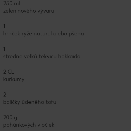
250 ml
zeleninového vývaru
1
hrnček ryže natural alebo pšena
1
stredne veľkú tekvicu hokkaido
2 ČL
kurkumy
2
balíčky údeného tofu
200 g
pohánkových vločiek