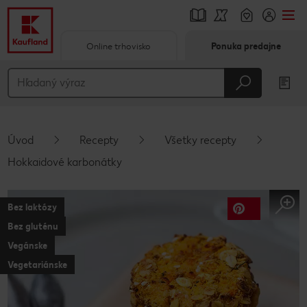
Online trhovisko
Ponuka predajne
Prejsť na
Hlavný obsah
Päta
Úvod
Recepty
Všetky recepty
Vyskakovací bočný panel
Hokkaidové karbonátky
Bez laktózy
Bez gluténu
Vegánske
Vegetariánske