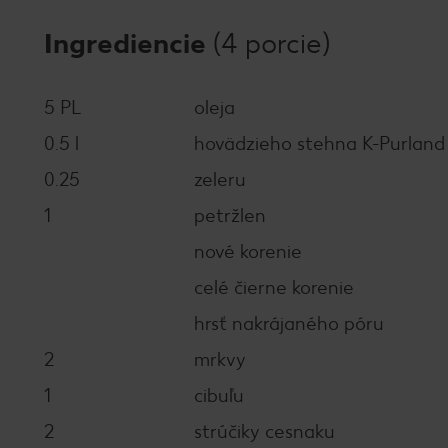
Ingrediencie
(4 porcie)
5 PL
oleja
0.5 l
hovädzieho stehna K-Purland
0.25
zeleru
1
petržlen
nové korenie
celé čierne korenie
hrsť nakrájaného póru
2
mrkvy
1
cibuľu
2
strúčiky cesnaku