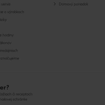
 servis
Domový poriadok
ie o výrobkoch
ázky
e hodiny
zákonov
predajniach
vyznačujeme
er?
ťažiach či receptoch
ailovej schránke.