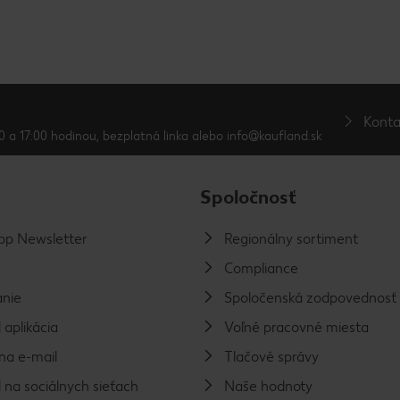
Konta
0 a 17:00 hodinou, bezplatná linka alebo info@kaufland.sk
Spoločnosť
p Newsletter
Regionálny sortiment
Compliance
nie
Spoločenská zodpovednosť
 aplikácia
Voľné pracovné miesta
na e-mail
Tlačové správy
 na sociálnych sieťach
Naše hodnoty