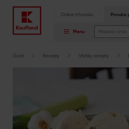
Online trhovisko
Ponuka 
Menu
Prejsť na
Úvod
Recepty
Všetky recepty
Hlavný obsah
Päta
Vyskakovací bočný panel