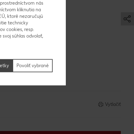
 prostredníctvom nás
níctvom kliknutia na
EÚ, ktoré nezaručujú
itie technicky
jeme
ov cookies, resp.
 k varu.
 svoj súhlas odvolať,
šetky
Povoliť vybrané
me,
Vytlačiť