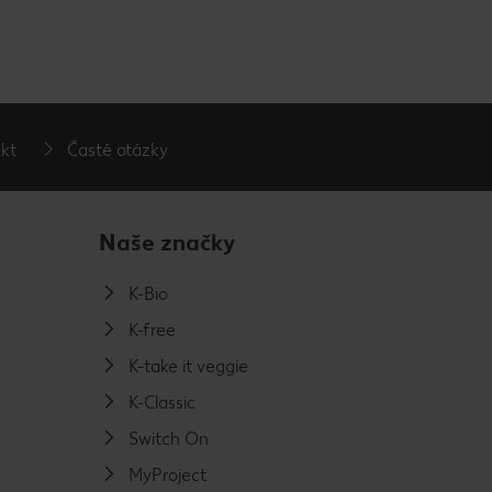
kt
Časté otázky
Naše značky
K-Bio
K-free
K-take it veggie
K-Classic
Switch On
MyProject