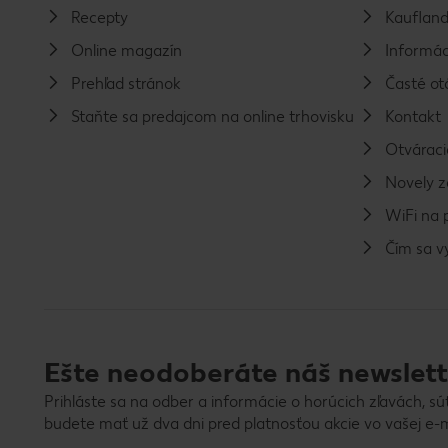
Recepty
Kaufland
Online magazín
Informác
Prehľad stránok
Časté ot
Staňte sa predajcom na online trhovisku
Kontakt
Otváraci
Novely 
WiFi na 
Čím sa 
Ešte neodoberáte náš newslett
Prihláste sa na odber a informácie o horúcich zľavách, sú
budete mať už dva dni pred platnosťou akcie vo vašej e-m