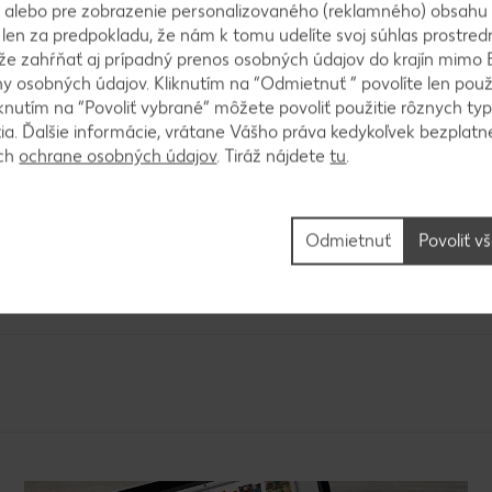
 alebo pre zobrazenie personalizovaného (reklamného) obsahu
k len za predpokladu, že nám k tomu udelíte svoj súhlas prostred
ôže zahŕňať aj prípadný prenos osobných údajov do krajín mimo 
 osobných údajov. Kliknutím na “Odmietnuť ” povolíte len použ
od cibule s trochou čierneho korenia. Zeleninu zale
knutím na “Povoliť vybrané” môžete povoliť použitie rôznych typ
pečený cesnak. Zamiešame a pod pokrývkou privedieme
tia. Ďalšie informácie, vrátane Vášho práva kedykoľvek bezplatne
ách
ochrane osobných údajov
. Tiráž nájdete
tu
.
Odmietnuť
Povoliť v
a varíme domäkka. Pridáme petržlenovú vňať. Osolí
e so zeleninou a knedľou.