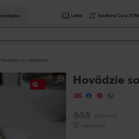
predajne
Leták
Kaufland Card XTR
Hovädzie so zeleninou
Hovädzie so
Zdieľať
Zdieľať
Zdieľať
do 60 minút
Jednoduché