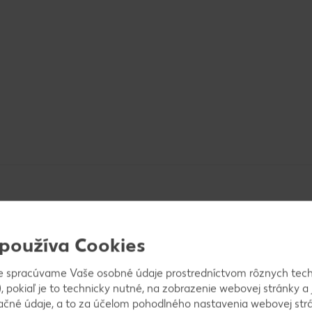
 používa Cookies
e spracúvame Vaše osobné údaje prostredníctvom rôznych tech
krem cibule. Premiešame a dusíme, kým zelenina nezí
, pokiaľ je to technicky nutné, na zobrazenie webovej stránky a 
ažíme na oleji v druhom hrnci a pridáme k zelenine.
ačné údaje, a to za účelom pohodlného nastavenia webovej strá