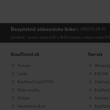
Bezplatná zákaznícka linka
0800/15 28 35
pondelok - piatok medzi 8:00 a 18:00 hodinou, sobota medzi 8:0
Kaufland.sk
Servis
Ponuka
WhatsAp
Leták
K-SCAN
Kaufland Card XTRA
Zálohova
Naše značky
Kaufland
Súťaže
Novinky 
Vernostná akcia
Kaufland