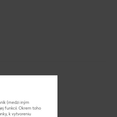
ník (medzi iným
ska jemne
jej funkcií. Okrem toho
nky, k vytvoreniu