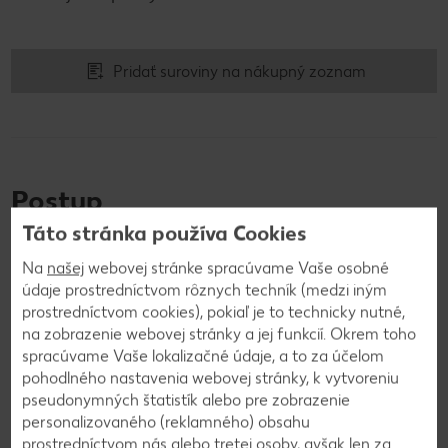
Pridať suroviny na nákupný zoznam
Postup
Táto stránka používa Cookies
1
Na
našej
webovej stránke spracúvame Vaše osobné
údaje prostredníctvom rôznych techník (medzi iným
Kuracie stehná umyjeme a utrieme dosucha.
prostredníctvom cookies), pokiaľ je to technicky nutné,
Jogurt zmiešame s kurkumou, zázvorom,
na zobrazenie webovej stránky a jej funkcií. Okrem toho
koriandrom, kardamómom, soľou, čiernym korením
spracúvame Vaše lokalizačné údaje, a to za účelom
a citrónovou šťavou.
pohodlného nastavenia webovej stránky, k vytvoreniu
pseudonymných štatistík alebo pre zobrazenie
personalizovaného (reklamného) obsahu
prostredníctvom nás alebo tretej osoby, avšak len za