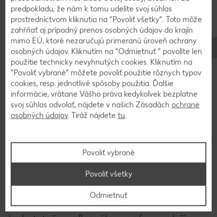
2
predpokladu, že nám k tomu udelíte svoj súhlas
prostredníctvom kliknutia na “Povoliť všetky”. Toto môže
Okorenený jogurt s kuracími stehnami dáme do
zahŕňať aj prípadný prenos osobných údajov do krajín
veľkého vrecka pre zmrazovanie, dobre
mimo EÚ, ktoré nezaručujú primeranú úroveň ochrany
premiešame a marinujeme asi 2 hodiny.
osobných údajov. Kliknutím na “Odmietnuť ” povolíte len
použitie technicky nevyhnutých cookies. Kliknutím na
“Povoliť vybrané” môžete povoliť použitie rôznych typov
3
cookies, resp. jednotlivé spôsoby použitia. Ďalšie
informácie, vrátane Vášho práva kedykoľvek bezplatne
Cesnak ošúpeme, rozpučíme a opražíme na
svoj súhlas odvolať, nájdete v našich Zásadách
ochrane
rozpálenom oleji. Pridáme paradajky, karí pastu a
osobných údajov
. Tiráž nájdete
tu
.
smotanu, uvedieme do varu a dochutíme
kurkumou, zázvorom, kardamómom, čiernym
korením a soľou.
Povoliť vybrané
Povoliť všetky
4
Odmietnuť
Omáčku so škoricovou tyčinkou a klinčekmi dáme