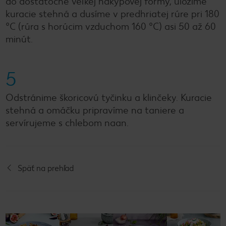
do dostatočne veľkej nákypovej formy, uložíme
kuracie stehná a dusíme v predhriatej rúre pri 180
°C (rúra s horúcim vzduchom 160 °C) asi 50 až 60
minút.
5
Odstránime škoricovú tyčinku a klinčeky. Kuracie
stehná a omáčku pripravíme na taniere a
servírujeme s chlebom naan.
Späť na prehľad