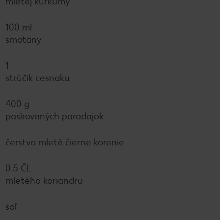
mletej kurkumy
100 ml
smotany
1
strúčik cesnaku
400 g
pasírovaných paradajok
čerstvo mleté čierne korenie
0.5 ČL
mletého koriandru
soľ