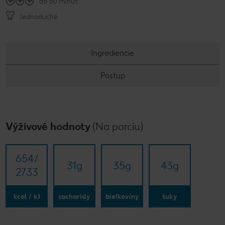
do 60 minút
Jednoduché
Ingrediencie
Postup
Výživové hodnoty
(Na porciu)
654/​
31
g
35
g
43
g
2733
kcal / kJ
sacharidy
bielkoviny
tuky