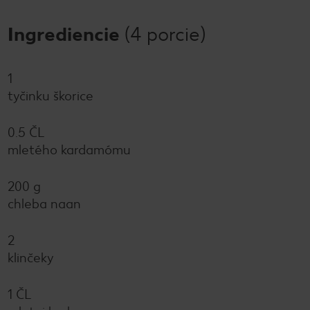
Ingrediencie
(4 porcie)
1
tyčinku škorice
0.5 ČL
mletého kardamómu
200 g
chleba naan
2
klinčeky
1 ČL