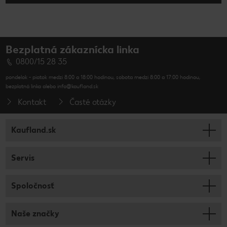
Bezplatná zákaznícka linka
0800/15 28 35
pondelok - piatok medzi 8:00 a 18:00 hodinou, sobota medzi 8:00 a 17:00 hodinou,
bezplatná linka alebo info@kaufland.sk
Kontakt
Časté otázky
Kaufland.sk
Servis
Spoločnosť
Naše značky