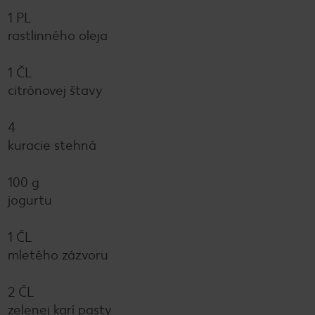
1 PL
rastlinného oleja
1 ČL
citrónovej štavy
4
kuracie stehná
100 g
jogurtu
1 ČL
mletého zázvoru
2 ČL
zelenej karí pasty