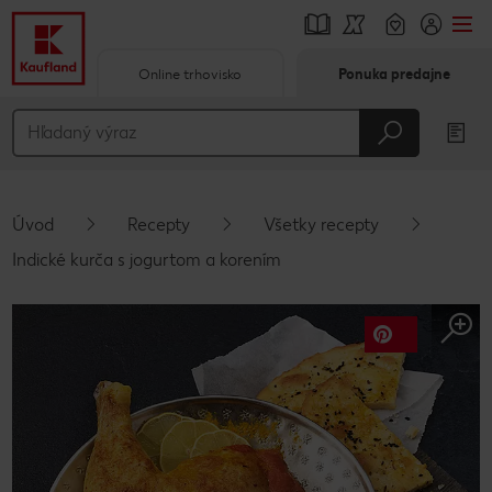
Online trhovisko
Ponuka predajne
Prejsť na
Hlavný obsah
Päta
Úvod
Recepty
Všetky recepty
Vyskakovací bočný panel
Indické kurča s jogurtom a korením