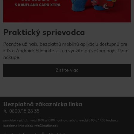
Praktický sprievodca
Poznáte už našu bezplatnú mobilnú aplikáciu dostupnú pre
iOS a Android? Stiahnite si ju a využite pri vašom najbližšom
nákupe.
Zistite viac
Bezplatná zákaznícka linka
0800/15 28 35
pondelok - piatok medzi 8:00 a 18:00 hodinou, sobota medzi 8:00 a 17:00 hodinou,
bezplatná linka alebo info@kaufland.sk