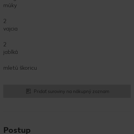
múky
2
vajcia
2
jablká
mletú škoricu
Pridať suroviny na nákupný zoznam
Postup