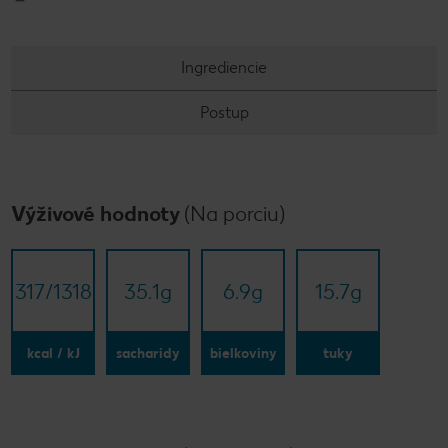
Ingrediencie
Postup
Výživové hodnoty
(Na porciu)
317/​1318
35.1
g
6.9
g
15.7
g
kcal / kJ
sacharidy
bielkoviny
tuky