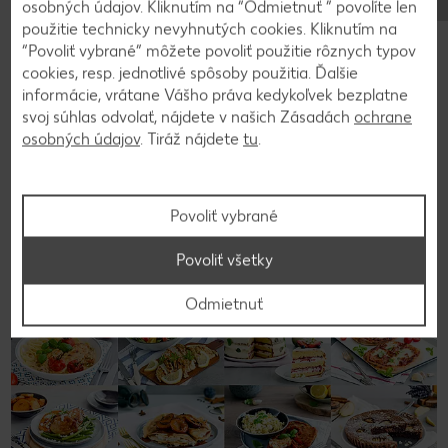
osobných údajov. Kliknutím na “Odmietnuť ” povolíte len
papierom. Posypeme škoricou, cukrom a
použitie technicky nevyhnutých cookies. Kliknutím na
podávame.
“Povoliť vybrané” môžete povoliť použitie rôznych typov
cookies, resp. jednotlivé spôsoby použitia. Ďalšie
informácie, vrátane Vášho práva kedykoľvek bezplatne
svoj súhlas odvolať, nájdete v našich Zásadách
ochrane
Späť na prehľad
osobných údajov
. Tiráž nájdete
tu
.
Povoliť vybrané
Povoliť všetky
Odmietnuť