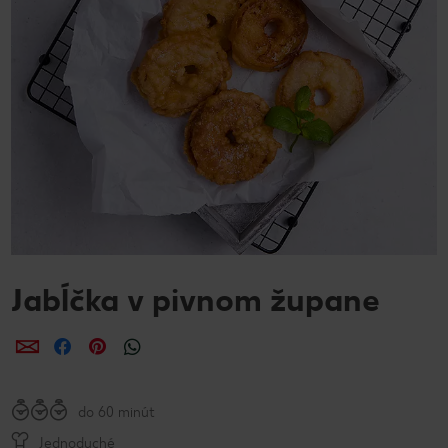
Jabĺčka v pivnom župane
Zdieľať
Zdieľať
Zdieľať
do 60 minút
Jednoduché