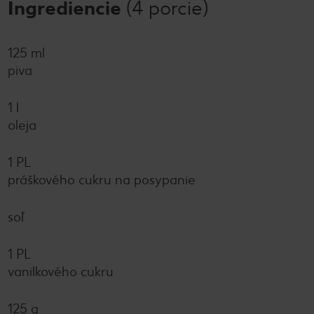
Ingrediencie
(4 porcie)
125 ml
piva
1 l
oleja
1 PL
práškového cukru na posypanie
soľ
1 PL
vanilkového cukru
125 g