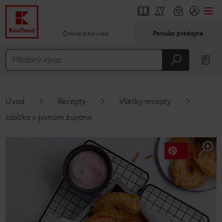
Online trhovisko
Ponuka predajne
Prejsť na
Hlavný obsah
Päta
Úvod
Recepty
Všetky recepty
Vyskakovací bočný panel
Jabĺčka v pivnom župane