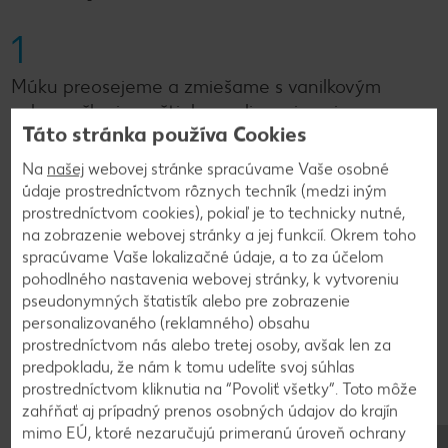
1
Múku preosejeme a zmiešame s vanilkovým
cukrom, škoricou, štipkou soli a vajcami.
Táto stránka používa Cookies
Primiešame aj pivo.
Na
našej
webovej stránke spracúvame Vaše osobné
údaje prostredníctvom rôznych techník (medzi iným
2
prostredníctvom cookies), pokiaľ je to technicky nutné,
na zobrazenie webovej stránky a jej funkcií. Okrem toho
Jablká umyjeme, odstránime jadrovník a
spracúvame Vaše lokalizačné údaje, a to za účelom
nakrájame na 1 cm plátky. Obalíme ich v cestíčku
pohodlného nastavenia webovej stránky, k vytvoreniu
a opečieme na rozpálenom oleji 4 až 5 minút z
pseudonymných štatistík alebo pre zobrazenie
personalizovaného (reklamného) obsahu
oboch strán.
prostredníctvom nás alebo tretej osoby, avšak len za
predpokladu, že nám k tomu udelíte svoj súhlas
prostredníctvom kliknutia na “Povoliť všetky”. Toto môže
3
zahŕňať aj prípadný prenos osobných údajov do krajín
mimo EÚ, ktoré nezaručujú primeranú úroveň ochrany
Vyberieme na tanier vystlaný kuchynským