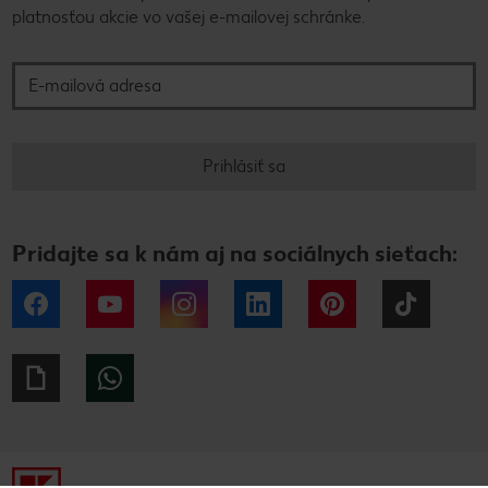
platnosťou akcie vo vašej e-mailovej schránke.
E-mailová adresa
Prihlásiť sa
Pridajte sa k nám aj na sociálnych sieťach:
Facebook
YouTube
Instagram
LinkedIn
Pinterest
Tiktok
Giphy
WhatsApp