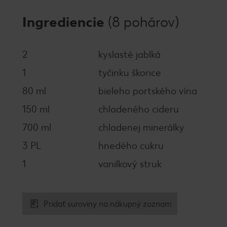
Ingrediencie
(8 pohárov)
2
kyslasté jablká
1
tyčinku škorice
80 ml
bieleho portského vína
150 ml
chladeného cideru
700 ml
chladenej minerálky
3 PL
hnedého cukru
1
vanilkový struk
Pridať suroviny na nákupný zoznam