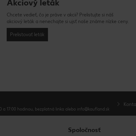
Akciový leták
Chcete vedieť, čo je práve v akcii? Prelistujte si náš
akciový leták a nenechajte si ujsť naše známe nízke ceny.
Prelistovať leták
Konta
0 a 17:00 hodinou, bezplatná linka alebo info@kaufland.sk
Spoločnosť