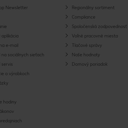
p Newsletter
Regionálny sortiment
Compliance
nie
Spoločenská zodpovednosť
 aplikácia
Voľné pracovné miesta
na e-mail
Tlačové správy
 na sociálnych sieťach
Naše hodnoty
 servis
Domový poriadok
ie o výrobkoch
ázky
e hodiny
zákonov
predajniach