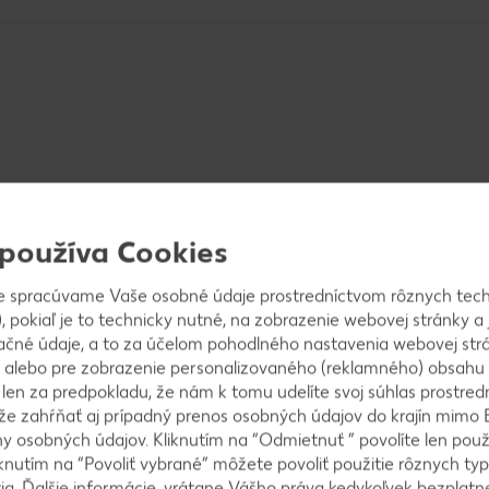
lká narežeme na kocky. Vanilkový struk rozpolíme po d
 používa Cookies
e spracúvame Vaše osobné údaje prostredníctvom rôznych tech
, pokiaľ je to technicky nutné, na zobrazenie webovej stránky a 
ačné údaje, a to za účelom pohodlného nastavenia webovej strá
ukrom a portským dusíme približne 2 až 3 minúty a oc
 alebo pre zobrazenie personalizovaného (reklamného) obsahu
k len za predpokladu, že nám k tomu udelíte svoj súhlas prostred
ôže zahŕňať aj prípadný prenos osobných údajov do krajín mimo 
 osobných údajov. Kliknutím na “Odmietnuť ” povolíte len použ
knutím na “Povoliť vybrané” môžete povoliť použitie rôznych typ
nerálku so škoricou a vyškriabaným vanilkovým stru
tia. Ďalšie informácie, vrátane Vášho práva kedykoľvek bezplatne