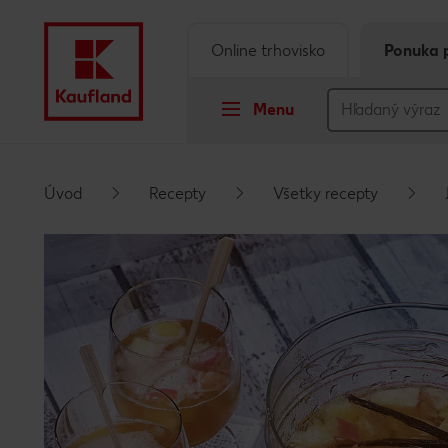
Online trhovisko
Ponuka 
Menu
Prejsť na
Úvod
Recepty
Všetky recepty
Hlavný obsah
Päta
Vyskakovací bočný panel