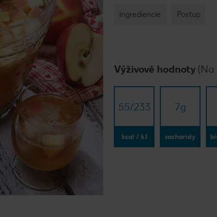
Ingrediencie
Postup
Výživové hodnoty
(Na 
55/​233
7
g
kcal / kJ
sacharidy
bi