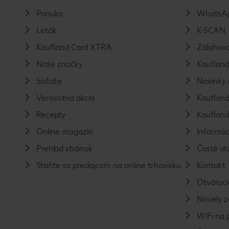
Ponuka
WhatsAp
Leták
K-SCAN
Kaufland Card XTRA
Zálohova
Naše značky
Kaufland
Súťaže
Novinky 
Vernostná akcia
Kaufland
Recepty
Kaufland
Online magazín
Informác
Prehľad stránok
Časté ot
Staňte sa predajcom na online trhovisku
Kontakt
Otváraci
Novely 
WiFi na 