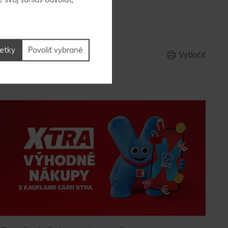
šetky
Povoliť vybrané
Vytlačiť