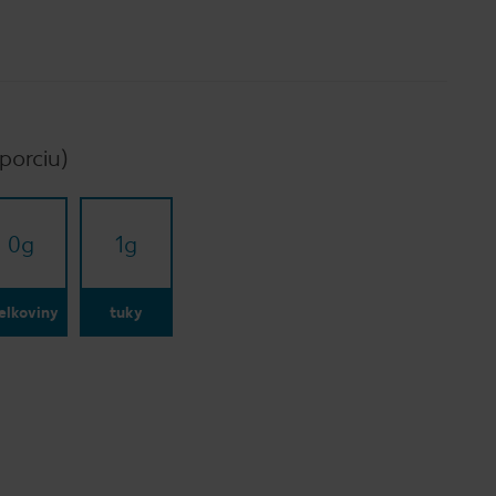
porciu)
0
g
1
g
elkoviny
tuky