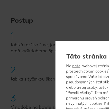
Postup
1
Jablká rozštvrtíme, jadrovníky odstránime a jab
dreň vyškriabeme špicatým nožom.
Táto stránka
Na
našej
webovej stránk
2
prostredníctvom cookies)
spracúvame Vaše lokaliz
Jablká s tyčinkou škorice, vanilkovou dreňou, c
pseudonymných štatistík
alebo tretej osoby, avša
“Povoliť všetky”. Toto m
3
primeranú úroveň ochrany
nevyhnutých cookies. Kli
V nádobe na bowle zmiešame jablká, cider a mi
jednotlivé spôsoby použi