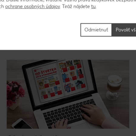
ách
ochrane osobných údajov
. Tiráž nájdete
tu
.
Odmietnuť
Povoliť v