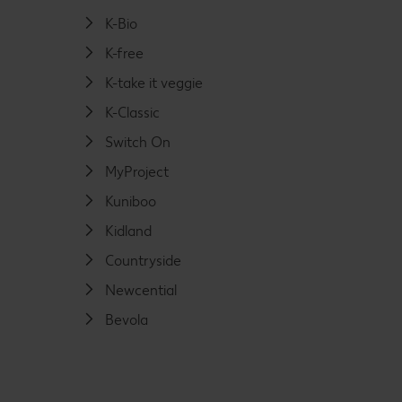
K-Bio
K-free
K-take it veggie
K-Classic
Switch On
MyProject
Kuniboo
Kidland
Countryside
Newcential
Bevola