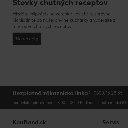
Stovky chutných receptov
Hľadáte inšpiráciu na varenie? Tak ste tu správne!
Nahliadnite do našej on-line kuchárky a vyberajte z
množstva chutných receptov.
Na recepty
Bezplatná zákaznícka linka
0800/15 28 35
pondelok - piatok medzi 8:00 a 18:00 hodinou, sobota medzi 8:0
Kaufland.sk
Servis