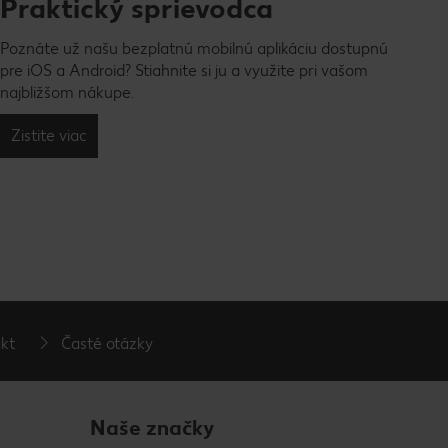
Praktický sprievodca
Poznáte už našu bezplatnú mobilnú aplikáciu dostupnú
pre iOS a Android? Stiahnite si ju a využite pri vašom
najbližšom nákupe.
Zistite viac
kt
Časté otázky
Naše značky