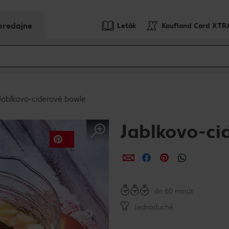
predajne
Leták
Kaufland Card XTR
Jablkovo-ciderové bowle
Jablkovo-ci
Zdieľať
Zdieľať
Zdieľať
do 60 minút
Jednoduché