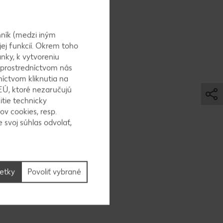
rskou
ynová:
ník (medzi iným
jej funkcií. Okrem toho
nky, k vytvoreniu
 prostredníctvom nás
níctvom kliknutia na
.
EÚ, ktoré nezaručujú
itie technicky
ov cookies, resp.
 svoj súhlas odvolať,
strúhaný
šetky
Povoliť vybrané