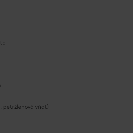
bta
a
, petržlenová vňať)