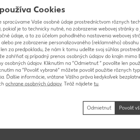
me bylinky, oriešky, múku, vajce a jemné maslo s mo
 používa Cookies
rch mäsa. Vložíme do rúry a pri teplote 200 °C (pl
 až 20 minút.
e spracúvame Vaše osobné údaje prostredníctvom rôznych tech
, pokiaľ je to technicky nutné, na zobrazenie webovej stránky a 
ačné údaje, a to za účelom pohodlného nastavenia webovej strá
 alebo pre zobrazenie personalizovaného (reklamného) obsahu
k len za predpokladu, že nám k tomu udelíte svoj súhlas prostred
j vody a za stáleho miešania varíme cca 7 až 9 minút
ôže zahŕňať aj prípadný prenos osobných údajov do krajín mimo 
dložíme.
 osobných údajov. Kliknutím na “Odmietnuť ” povolíte len použ
knutím na “Povoliť vybrané” môžete povoliť použitie rôznych typ
tia. Ďalšie informácie, vrátane Vášho práva kedykoľvek bezplatne
ách
ochrane osobných údajov
. Tiráž nájdete
tu
.
smotanou a trochu povaríme. Primiešame najemno na
špargľu, premiešame, krátko zohrejeme, po odstavení
Odmietnuť
Povoliť v