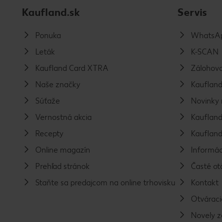
Kaufland.sk
Servis
Ponuka
WhatsAp
Leták
K-SCAN
Kaufland Card XTRA
Zálohova
Naše značky
Kaufland
Súťaže
Novinky 
Vernostná akcia
Kaufland
Recepty
Kaufland
Online magazín
Informác
Prehľad stránok
Časté ot
Staňte sa predajcom na online trhovisku
Kontakt
Otváraci
Novely 