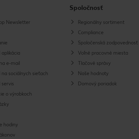
Spoločnosť
p Newsletter
Regionálny sortiment
Compliance
nie
Spoločenská zodpovednosť
 aplikácia
Voľné pracovné miesta
na e-mail
Tlačové správy
 na sociálnych sieťach
Naše hodnoty
 servis
Domový poriadok
ie o výrobkoch
ázky
e hodiny
zákonov