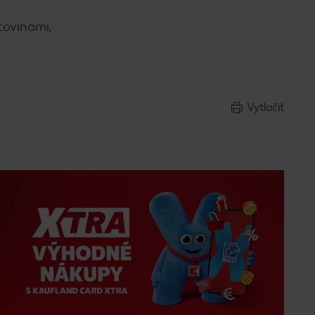
tovinami,
Vytlačiť