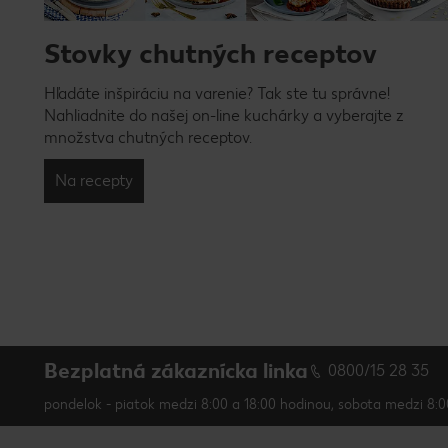
Stovky chutných receptov
Hľadáte inšpiráciu na varenie? Tak ste tu správne!
Nahliadnite do našej on-line kuchárky a vyberajte z
množstva chutných receptov.
Na recepty
Bezplatná zákaznícka linka
0800/15 28 35
pondelok - piatok medzi 8:00 a 18:00 hodinou, sobota medzi 8:0