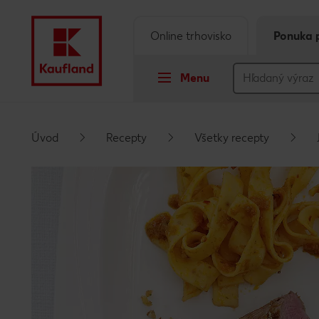
Online trhovisko
Ponuka 
Menu
Prejsť na
Úvod
Recepty
Všetky recepty
Hlavný obsah
Päta
Vyskakovací bočný panel