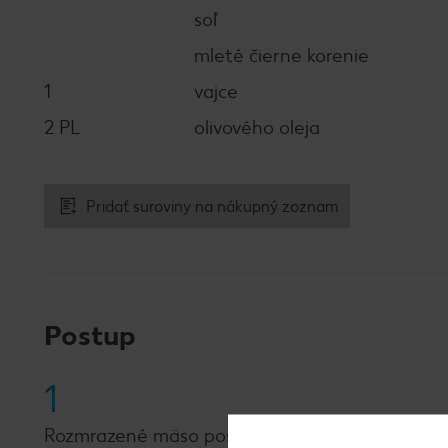
soľ
mleté čierne korenie
1
vajce
2 PL
olivového oleja
Pridať suroviny na nákupný zoznam
Postup
1
Rozmrazené mäso posypeme soľou, korením, krá