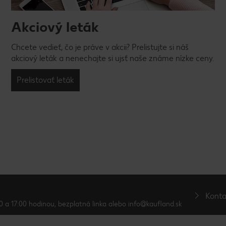
Akciový leták
Chcete vedieť, čo je práve v akcii? Prelistujte si náš
akciový leták a nenechajte si ujsť naše známe nízke ceny.
Prelistovať leták
Konta
0 a 17:00 hodinou, bezplatná linka alebo info@kaufland.sk