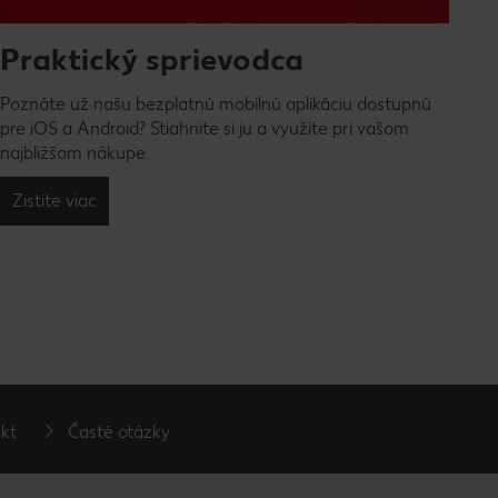
Praktický sprievodca
Poznáte už našu bezplatnú mobilnú aplikáciu dostupnú
pre iOS a Android? Stiahnite si ju a využite pri vašom
najbližšom nákupe.
Zistite viac
kt
Časté otázky