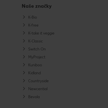
Naše značky
K-Bio
K-free
K-take it veggie
K-Classic
Switch On
MyProject
Kuniboo
Kidland
Countryside
Newcential
Bevola