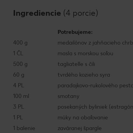
Ingrediencie
(4 porcie)
Potrebujeme:
400 g
medailónov z jahňacieho chr
1 ČL
masla s morskou soľou
500 g
tagliatelle s čili
60 g
tvrdého kozieho syra
4 PL
paradajkovo-rukolového pest
100 ml
smotany
3 PL
posekaných byliniek (estragón
1 PL
múky na obaľovanie
1 balenie
zaváranej špargle