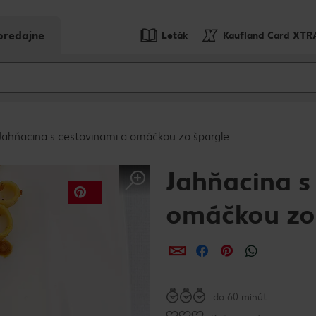
predajne
Leták
Kaufland Card XTR
Jahňacina s cestovinami a omáčkou zo špargle
Jahňacina s
omáčkou zo
Zdieľať
Zdieľať
Zdieľať
do 60 minút