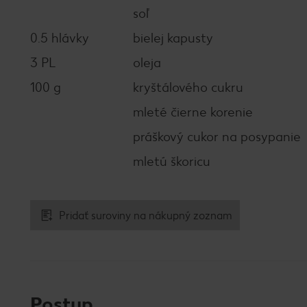
soľ
0.5 hlávky
bielej kapusty
3 PL
oleja
100 g
kryštálového cukru
mleté čierne korenie
práškový cukor na posypanie
mletú škoricu
Pridať suroviny na nákupný zoznam
Postup