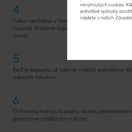
nevyhnutých cookies. Kli
4
jednotlivé spôsoby použi
nájdete v našich Zásad
Cukor necháme v hrnci na miernom ohni skarame
nespálil. Pridáme kapustu nastrúhanú na hrubš
minút.
5
Keď je kapusta už takmer mäkká, poprášime šk
odparila tekutina.
6
Ochutenú horúcu kapustu dobre premiešame s uva
posypeme práškovým cukrom.