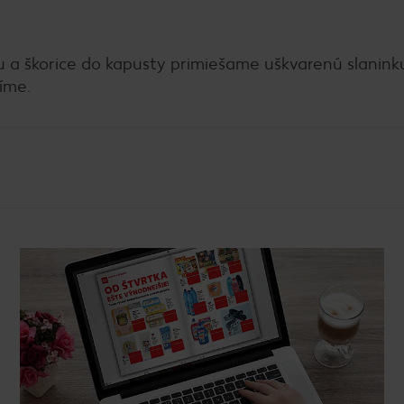
u a škorice do kapusty primiešame uškvarenú slanink
íme.