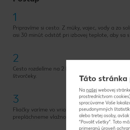
1
Pripravíme si cesto: Z múky, vajec, vody a zo s
asi 30 minút odstáť pri izbovej teplote, aby sa s
2
Cesto rozdelíme na 2 bochníky, každý vyvaľká
štvorčeky.
Táto stránka
Na
našej
webovej stránk
3
prostredníctvom cookies)
spracúvame Vaše lokaliz
Fliačky varíme vo vriacej mierne osolenej vode
pseudonymných štatistík
alebo tretej osoby, avša
prepláchneme vlažnou vodou.
“Povoliť všetky”. Toto m
primeranú úroveň ochrany