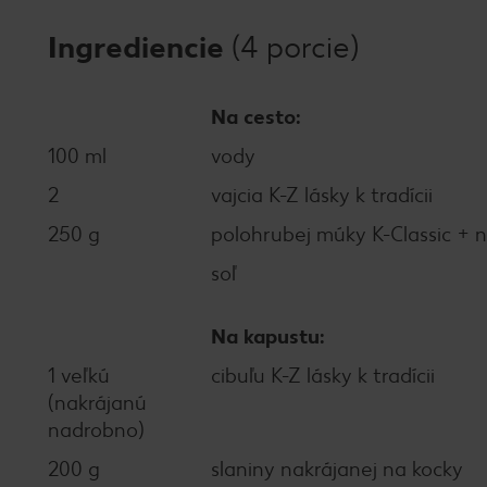
Ingrediencie
(4 porcie)
Na cesto:
100 ml
vody
2
vajcia K-Z lásky k tradícii
250 g
polohrubej múky K-Classic +
soľ
Na kapustu:
1 veľkú
cibuľu K-Z lásky k tradícii
(nakrájanú
nadrobno)
200 g
slaniny nakrájanej na kocky