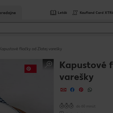
predajne
Leták
Kaufland Card XTR
Kapustové fliačky od Zlatej varešky
Kapustové f
varešky
Zdieľať
Zdieľať
Zdieľať
do 60 minút