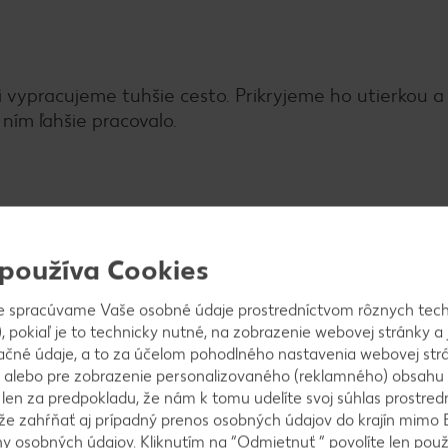
oli vypracujeme tuhšie cesto. Prikryjeme ho utierkou
 ním ľahšie pracovalo.
me na pomúčenej doske natenko a nakrájame na malé
 používa Cookies
e spracúvame Vaše osobné údaje prostredníctvom rôznych tech
, pokiaľ je to technicky nutné, na zobrazenie webovej stránky a 
ačné údaje, a to za účelom pohodlného nastavenia webovej strá
 2 až 3 minúty, kým nevyplávajú na povrch. Scedíme 
 alebo pre zobrazenie personalizovaného (reklamného) obsahu
k len za predpokladu, že nám k tomu udelíte svoj súhlas prostred
ôže zahŕňať aj prípadný prenos osobných údajov do krajín mimo 
 osobných údajov. Kliknutím na “Odmietnuť ” povolíte len použ