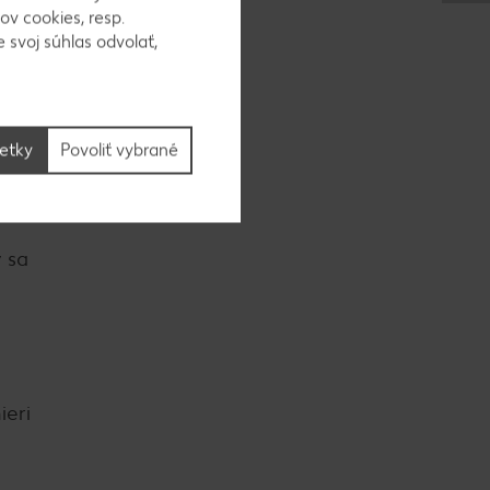
ov cookies, resp.
 svoj súhlas odvolať,
y sa
i 20
šetky
Povoliť vybrané
 sa
ieri