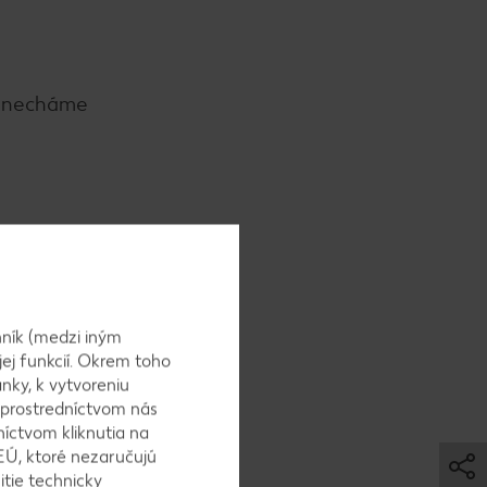
 a necháme
ník (medzi iným
jej funkcií. Okrem toho
nky, k vytvoreniu
a
 prostredníctvom nás
níctvom kliknutia na
EÚ, ktoré nezaručujú
itie technicky