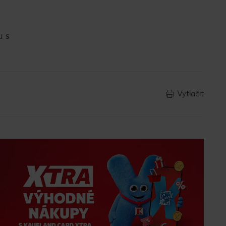
u s
Vytlačiť