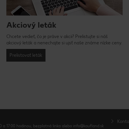
Akciový leták
Chcete vedieť, čo je práve v akcii? Prelistujte si náš
akciový leták a nenechajte si ujsť naše známe nízke ceny.
Prelistovať leták
Konta
0 a 17:00 hodinou, bezplatná linka alebo info@kaufland.sk