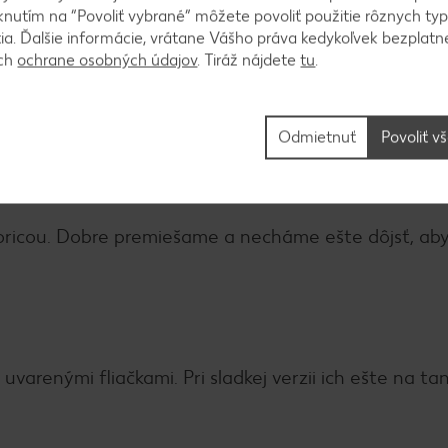
knutím na “Povoliť vybrané” môžete povoliť použitie rôznych typ
tia. Ďalšie informácie, vrátane Vášho práva kedykoľvek bezplatne
ách
ochrane osobných údajov
. Tiráž nájdete
tu
.
lizovať a až keď trocha zhnedne, prilejeme olej, ab
om strúhadle, osolíme, podlejeme vodou a dusíme as
Odmietnuť
Povoliť v
oricou. Dobre premiešame a necháme ešte dôjsť, aby
renými fliačkami. Pri sladkej verzii ich ešte na tan