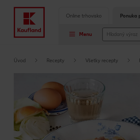
Online trhovisko
Ponuka 
Menu
Prejsť na
Úvod
Recepty
Všetky recepty
Hlavný obsah
Päta
Vyskakovací bočný panel