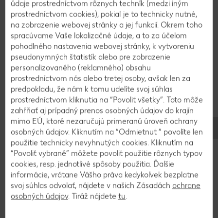
údaje prostredníctvom rôznych techník (medzi iným
prostredníctvom cookies), pokiaľ je to technicky nutné,
2
na zobrazenie webovej stránky a jej funkcií. Okrem toho
spracúvame Vaše lokalizačné údaje, a to za účelom
Cesto rozvaľkáme na pomúčenej pracovnej
pohodlného nastavenia webovej stránky, k vytvoreniu
ploche na hrúbku približne 3 milimetre, vykrojíme
pseudonymných štatistík alebo pre zobrazenie
približne 55 koliesok a poukladáme ich na plechy
personalizovaného (reklamného) obsahu
prostredníctvom nás alebo tretej osoby, avšak len za
vyložené papierom na pečenie.
predpokladu, že nám k tomu udelíte svoj súhlas
prostredníctvom kliknutia na “Povoliť všetky”. Toto môže
zahŕňať aj prípadný prenos osobných údajov do krajín
3
mimo EÚ, ktoré nezaručujú primeranú úroveň ochrany
osobných údajov. Kliknutím na “Odmietnuť ” povolíte len
Zo zvyšného cesta vytvarujeme asi 110 malých
použitie technicky nevyhnutých cookies. Kliknutím na
guľôčok na oči. Pomocou formičky na sušienky
“Povoliť vybrané” môžete povoliť použitie rôznych typov
opatrne vtlačíme obrysy krídel a drevenou
cookies, resp. jednotlivé spôsoby použitia. Ďalšie
špajdľou nakreslíme čiarky ako pazúry.
informácie, vrátane Vášho práva kedykoľvek bezplatne
Poukladáme oči a vtlačíme do nich čokoládové
svoj súhlas odvolať, nájdete v našich Zásadách
ochrane
osobných údajov
. Tiráž nájdete
tu
.
kvapky ako zreničky. Ako nos použijeme mandle.