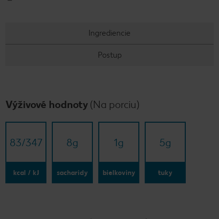
Ingrediencie
Postup
Výživové hodnoty
(Na porciu)
83/​347
8
g
1
g
5
g
kcal / kJ
sacharidy
bielkoviny
tuky