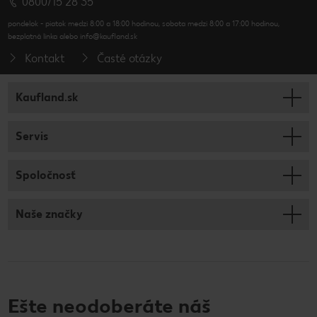
0800/15 28 35
pondelok - piatok medzi 8:00 a 18:00 hodinou, sobota medzi 8:00 a 17:00 hodinou,
bezplatná linka alebo info@kaufland.sk
Kontakt
Časté otázky
Kaufland.sk
Servis
Spoločnosť
Naše značky
Ešte neodoberáte náš