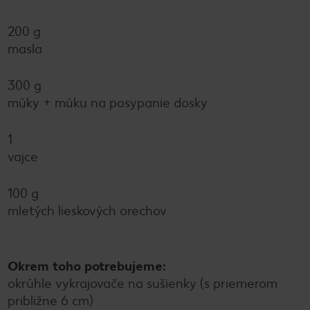
200 g
masla
300 g
múky + múku na posypanie dosky
1
vajce
100 g
mletých lieskových orechov
Okrem toho potrebujeme:
okrúhle vykrajovače na sušienky (s priemerom
približne 6 cm)