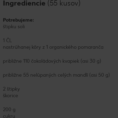
Ingrediencie
(55 kusov)
Potrebujeme:
štipku soli
1 ČL
nastrúhanej kôry z 1 organického pomaranča
približne 110 čokoládových kvapiek (asi 30 g)
približne 55 nelúpaných celých mandlí (asi 50 g)
2 štipky
škorice
200 g
cukru