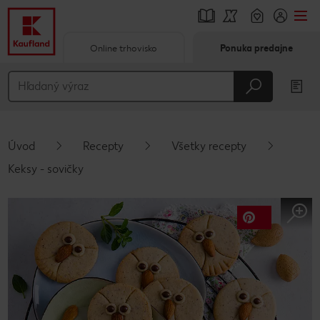
Online trhovisko
Ponuka predajne
Prejsť na
Hlavný obsah
Päta
Úvod
Recepty
Všetky recepty
Vyskakovací bočný panel
Keksy - sovičky