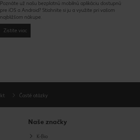
Poznáte už našu bezplatnú mobilnú aplikáciu dostupnú
pre iOS a Android? Stiahnite si ju a využite pri vašom
najbližšom nákupe.
Zistite viac
kt
Časté otázky
Naše značky
K-Bio