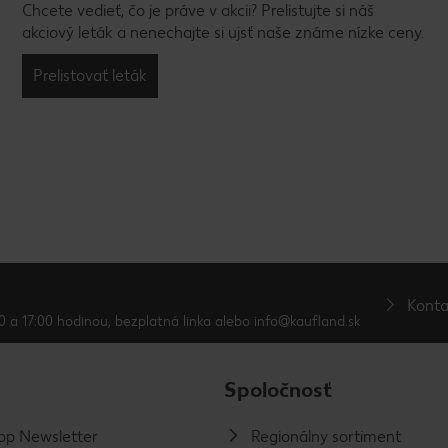
Chcete vedieť, čo je práve v akcii? Prelistujte si náš
akciový leták a nenechajte si ujsť naše známe nízke ceny.
Prelistovať leták
Konta
0 a 17:00 hodinou, bezplatná linka alebo info@kaufland.sk
Spoločnosť
p Newsletter
Regionálny sortiment