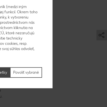
ník (medzi iným
zamiešame
jej funkcií. Okrem toho
do cesta.
nky, k vytvoreniu
 prostredníctvom nás
níctvom kliknutia na
EÚ, ktoré nezaručujú
itie technicky
ov cookies, resp.
 Dĺžka
 svoj súhlas odvolať,
užili
to je
šetky
Povoliť vybrané
o
u.