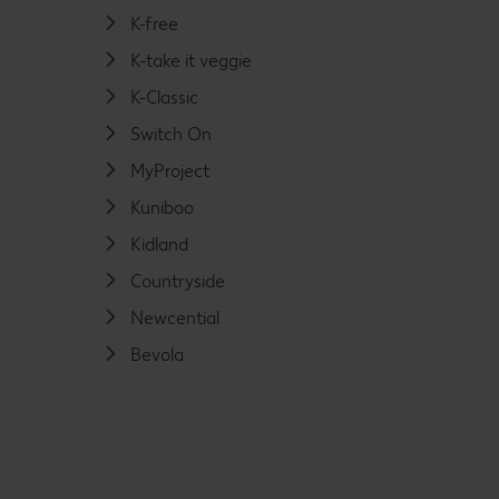
K-free
K-take it veggie
K-Classic
Switch On
MyProject
Kuniboo
Kidland
Countryside
Newcential
Bevola