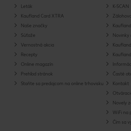
Leták
K-SCAN
Kaufland Card XTRA
Zálohova
Naše značky
Kaufland
Súťaže
Novinky 
Vernostná akcia
Kaufland
Recepty
Kaufland
Online magazín
Informác
Prehľad stránok
Časté ot
Staňte sa predajcom na online trhovisku
Kontakt
Otváraci
Novely 
WiFi na 
Čím sa 