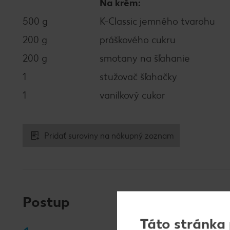
Na krém:
500 g
K-Classic jemného tvarohu
200 g
práškového cukru
200 g
smotany na šľahanie
1
stužovač šľahačky
1
vanilkový cukor
Pridať suroviny na nákupný zoznam
Postup
Táto stránka