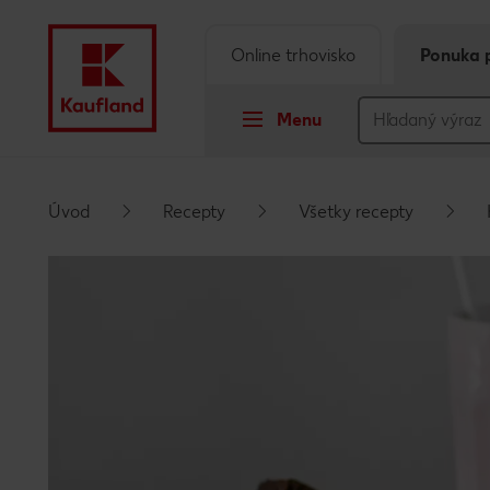
Online trhovisko
Ponuka 
Menu
Prejsť na
Úvod
Recepty
Všetky recepty
Hlavný obsah
Päta
Vyskakovací bočný panel