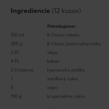
Ingrediencie
(12 kusov)
Potrebujeme:
150 ml
K-Classic mlieka
280 g
K-Classic polohrubej múky
2 PL
oleja
4 PL
kakaa
0.5 balenia
kypriaceho prášku
1
vanilkový cukor
8
vajec
190 g
krupicového cukru