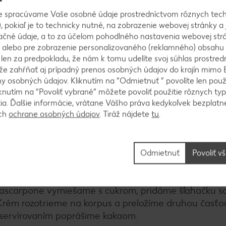
e spracúvame Vaše osobné údaje prostredníctvom rôznych tech
miešame olej a mlieko a do tekutej zmesi postupne 
, pokiaľ je to technicky nutné, na zobrazenie webovej stránky a 
y vyšľaháme na tuhý sneh a po častiach zapracujeme 
ačné údaje, a to za účelom pohodlného nastavenia webovej strá
 alebo pre zobrazenie personalizovaného (reklamného) obsahu
k len za predpokladu, že nám k tomu udelíte svoj súhlas prostred
ôže zahŕňať aj prípadný prenos osobných údajov do krajín mimo 
 osobných údajov. Kliknutím na “Odmietnuť ” povolíte len použ
knutím na “Povoliť vybrané” môžete povoliť použitie rôznych typ
 veľký plech. Pečieme pri 180 °C približne 10 minút.
tia. Ďalšie informácie, vrátane Vášho práva kedykoľvek bezplatne
sta. Upečené cesto necháme vychladnúť. Ak by sme po
ách
ochrane osobných údajov
. Tiráž nájdete
tu
.
a dva tenšie pláty. Ak sme použili väčší plech a ces
om uložíme na seba.
Odmietnuť
Povoliť v
ascarpone vymiešame s cukrom, pridáme šľahačku s
Krém rozotrieme na korpus a preložíme druhou časťo
 servírovaním poprášime kakaom.