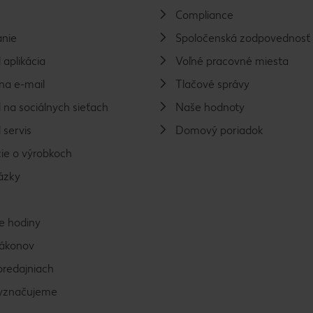
Compliance
nie
Spoločenská zodpovednosť
 aplikácia
Voľné pracovné miesta
na e-mail
Tlačové správy
 na sociálnych sieťach
Naše hodnoty
 servis
Domový poriadok
ie o výrobkoch
ázky
e hodiny
zákonov
predajniach
vyznačujeme