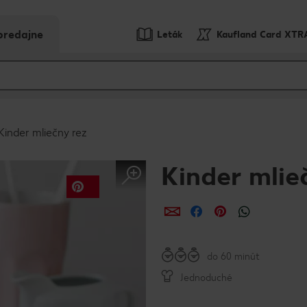
predajne
Leták
Kaufland Card XTR
Kinder mliečny rez
Kinder mlie
Zdieľať
Zdieľať
Zdieľať
do 60 minút
Jednoduché