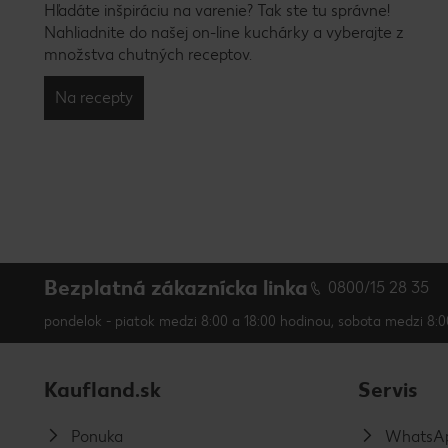
Hľadáte inšpiráciu na varenie? Tak ste tu správne!
Nahliadnite do našej on-line kuchárky a vyberajte z
množstva chutných receptov.
Na recepty
Bezplatná zákaznícka linka
0800/15 28 35
pondelok - piatok medzi 8:00 a 18:00 hodinou, sobota medzi 8:0
Kaufland.sk
Servis
Ponuka
WhatsAp