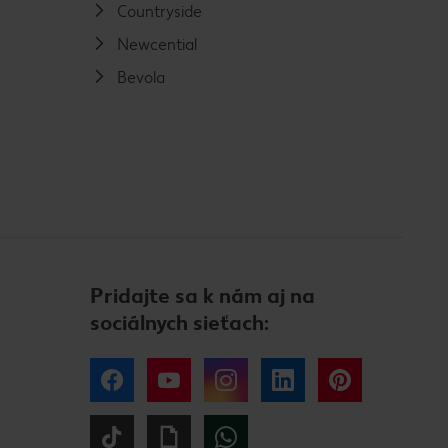
Countryside
Newcential
Bevola
Pridajte sa k nám aj na
sociálnych sieťach:
Facebook
YouTube
Instagram
LinkedIn
Pinterest
Tiktok
Giphy
WhatsApp