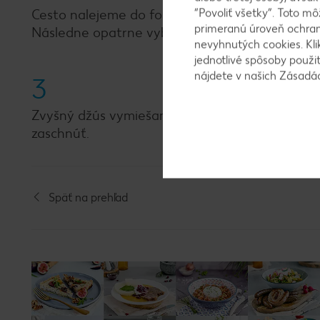
“Povoliť všetky”. Toto m
Cesto nalejeme do formy barančeka a pečieme v 
primeranú úroveň ochrany
Následne opatrne vyberieme z formy a nechá
nevyhnutých cookies. Kli
jednotlivé spôsoby použi
nájdete v našich Zásad
3
Zvyšný džús vymiešame s práškovým cukrom, 
zaschnúť.
Späť na prehľad