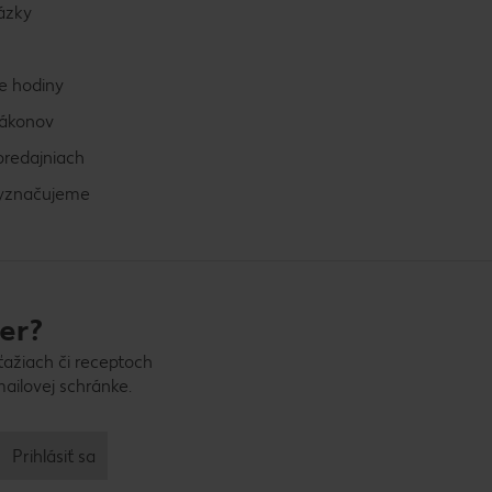
ázky
e hodiny
zákonov
predajniach
vyznačujeme
er?
ťažiach či receptoch
ailovej schránke.
Prihlásiť sa