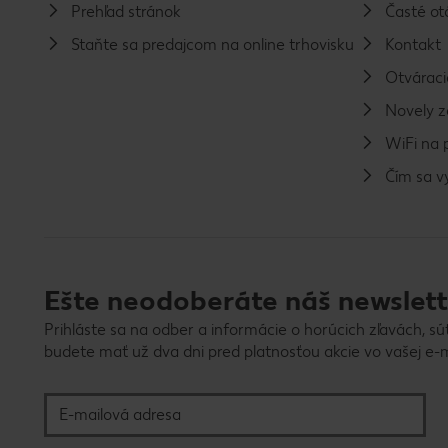
Prehľad stránok
Časté ot
Staňte sa predajcom na online trhovisku
Kontakt
Otváraci
Novely 
WiFi na 
Čím sa 
Ešte neodoberáte náš newslett
Prihláste sa na odber a informácie o horúcich zľavách, sú
budete mať už dva dni pred platnosťou akcie vo vašej e-m
E-mailová adresa