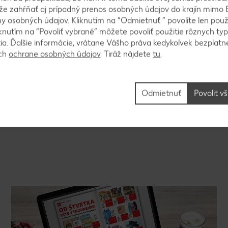
ôže zahŕňať aj prípadný prenos osobných údajov do krajín mimo 
rozohriatej rúre pri teplote 180 °C približne 50 – 6
 osobných údajov. Kliknutím na “Odmietnuť ” povolíte len použ
me vychladnúť.
knutím na “Povoliť vybrané” môžete povoliť použitie rôznych typ
tia. Ďalšie informácie, vrátane Vášho práva kedykoľvek bezplatne
ách
ochrane osobných údajov
. Tiráž nájdete
tu
.
zmesou potrieme barančeka, posypeme kokosom a 
Odmietnuť
Povoliť v