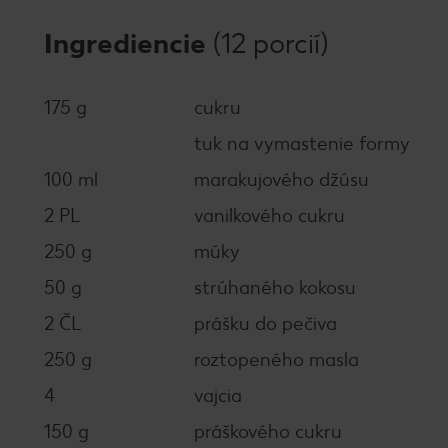
Ingrediencie
(12 porcií)
175 g
cukru
tuk na vymastenie formy
100 ml
marakujového džúsu
2 PL
vanilkového cukru
250 g
múky
50 g
strúhaného kokosu
2 ČL
prášku do pečiva
250 g
roztopeného masla
4
vajcia
150 g
práškového cukru