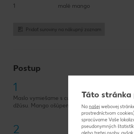
1
malé mango
Pridať suroviny na nákupný zoznam
Postup
1
Táto stránka
Maslo vymiešame s cukrom, vanilkovým cukrom 
džúsu. Mango ošúpeme, odkôstkujeme, nadrobn
Na
našej
webovej stránk
prostredníctvom cookies)
spracúvame Vaše lokaliz
2
pseudonymných štatistík
alebo tretej osoby, avša