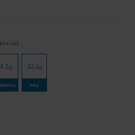
porciu)
4.3
g
22.2
g
elkoviny
tuky