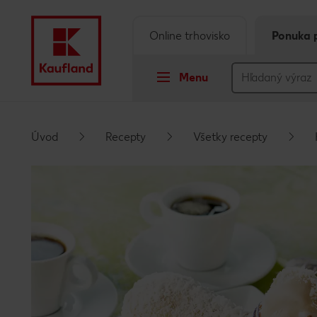
Online trhovisko
Ponuka 
Menu
Prejsť na
Úvod
Recepty
Všetky recepty
Hlavný obsah
Päta
Vyskakovací bočný panel