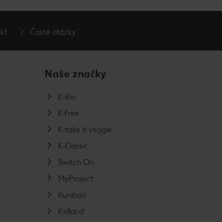
kt
Časté otázky
Naše značky
K-Bio
K-free
K-take it veggie
K-Classic
Switch On
MyProject
Kuniboo
Kidland