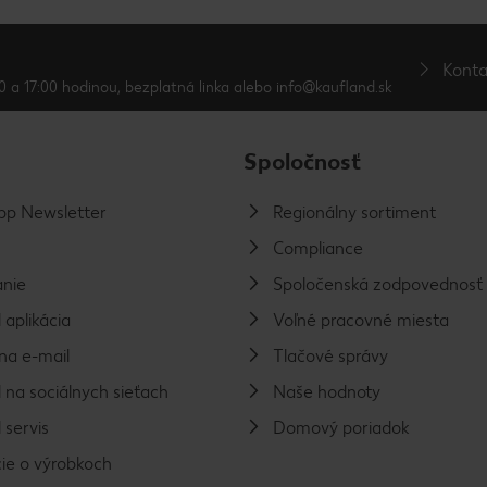
Konta
0 a 17:00 hodinou, bezplatná linka alebo info@kaufland.sk
Spoločnosť
p Newsletter
Regionálny sortiment
Compliance
nie
Spoločenská zodpovednosť
 aplikácia
Voľné pracovné miesta
na e-mail
Tlačové správy
 na sociálnych sieťach
Naše hodnoty
 servis
Domový poriadok
ie o výrobkoch