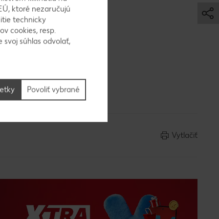
EÚ, ktoré nezaručujú
0 minút.
itie technicky
ov cookies, resp.
 svoj súhlas odvolať,
necháme
šetky
Povoliť vybrané
Vytlačiť