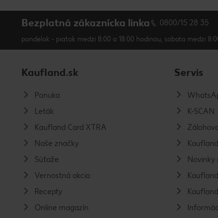
Bezplatná zákaznícka linka
0800/15 28 35
pondelok - piatok medzi 8:00 a 18:00 hodinou, sobota medzi 8:0
Kaufland.sk
Servis
Ponuka
WhatsAp
Leták
K-SCAN
Kaufland Card XTRA
Zálohova
Naše značky
Kaufland
Súťaže
Novinky 
Vernostná akcia
Kaufland
Recepty
Kaufland
Online magazín
Informác