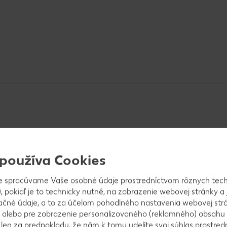
 používa Cookies
a jedným vajíčkom. Pridáme múku, prášok do pečiva 
o nakrájame a pridáme do cesta.
e spracúvame Vaše osobné údaje prostredníctvom rôznych tech
, pokiaľ je to technicky nutné, na zobrazenie webovej stránky a 
ačné údaje, a to za účelom pohodlného nastavenia webovej strá
 alebo pre zobrazenie personalizovaného (reklamného) obsahu
k len za predpokladu, že nám k tomu udelíte svoj súhlas prostred