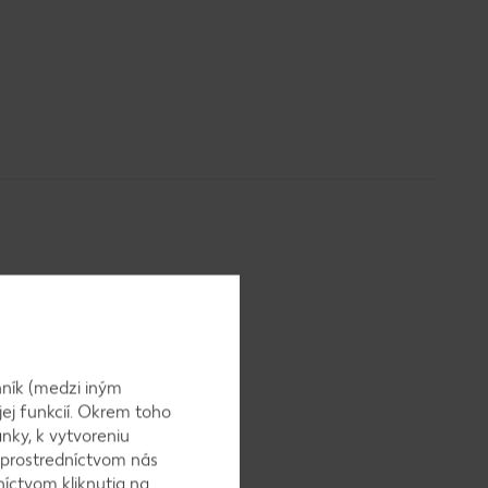
a 70 ml
ník (medzi iným
jej funkcií. Okrem toho
nky, k vytvoreniu
 prostredníctvom nás
níctvom kliknutia na