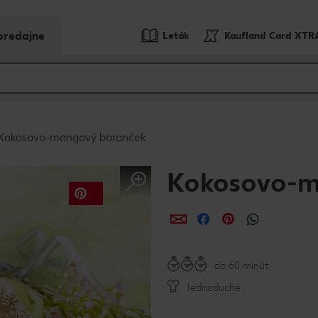
predajne
Leták
Kaufland Card XTR
Kokosovo-mangový baranček
Kokosovo-m
Zdieľať
Zdieľať
Zdieľať
do 60 minút
Jednoduché