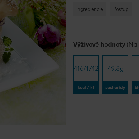
Ingrediencie
Postup
Výživové hodnoty
(Na 
416/​1742
49.8
g
kcal / kJ
sacharidy
bi