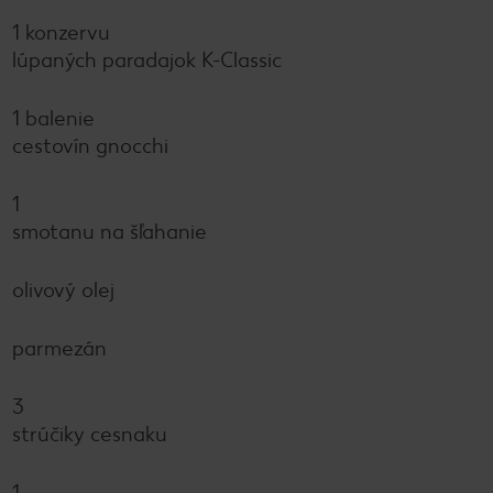
1 konzervu
lúpaných paradajok K-Classic
1 balenie
cestovín gnocchi
1
smotanu na šľahanie
olivový olej
parmezán
3
strúčiky cesnaku
1