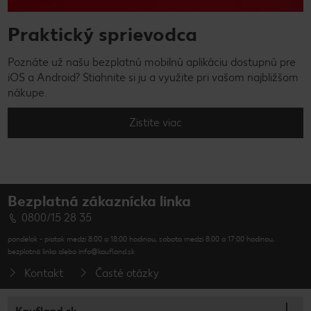
Praktický sprievodca
Poznáte už našu bezplatnú mobilnú aplikáciu dostupnú pre
iOS a Android? Stiahnite si ju a využite pri vašom najbližšom
nákupe.
Zistite viac
Bezplatná zákaznícka linka
0800/15 28 35
pondelok - piatok medzi 8:00 a 18:00 hodinou, sobota medzi 8:00 a 17:00 hodinou,
bezplatná linka alebo info@kaufland.sk
Kontakt
Časté otázky