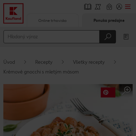
Online trhovisko
Ponuka predajne
Prejsť na
Hlavný obsah
Päta
Úvod
Recepty
Všetky recepty
Vyskakovací bočný panel
Krémové gnocchi s mletým mäsom