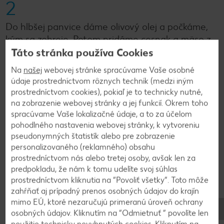
2
Do hlbšej panvice dáme olivový olej a počkáme,
kým sa zohreje. Potom pridáme cesnak a mäso z
klobásky, ktoré vytlačíme z črievka. Opečieme.
Táto stránka používa Cookies
Na
našej
webovej stránke spracúvame Vaše osobné
údaje prostredníctvom rôznych techník (medzi iným
3
prostredníctvom cookies), pokiaľ je to technicky nutné,
na zobrazenie webovej stránky a jej funkcií. Okrem toho
Pridáme paradajky a smotanu. Dochutíme, soľou,
spracúvame Vaše lokalizačné údaje, a to za účelom
korením a počkáme, kým začne omáčka vrieť a
pohodlného nastavenia webovej stránky, k vytvoreniu
pridáme gnocchi. Tri minútky povaríme a
pseudonymných štatistík alebo pre zobrazenie
odstavíme.
personalizovaného (reklamného) obsahu
prostredníctvom nás alebo tretej osoby, avšak len za
predpokladu, že nám k tomu udelíte svoj súhlas
prostredníctvom kliknutia na “Povoliť všetky”. Toto môže
4
zahŕňať aj prípadný prenos osobných údajov do krajín
mimo EÚ, ktoré nezaručujú primeranú úroveň ochrany
Podávame posypané parmezánom a čerstvou
osobných údajov. Kliknutím na “Odmietnuť ” povolíte len
bazalkou.