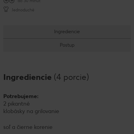
do 30 minút
Jednoduché
Ingrediencie
Postup
Ingrediencie
(4 porcie)
Potrebujeme:
2 pikantné
klobásky na grilovanie
soľ a čierne korenie