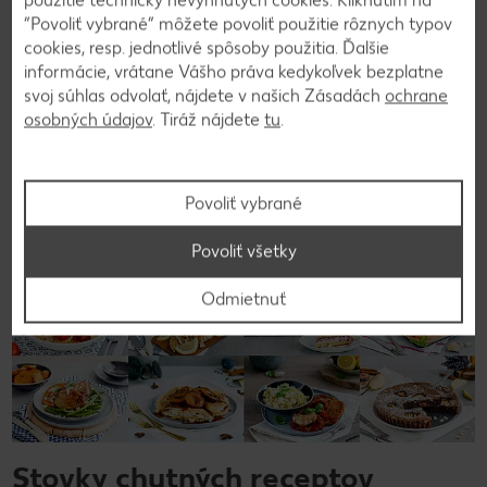
použitie technicky nevyhnutých cookies. Kliknutím na
“Povoliť vybrané” môžete povoliť použitie rôznych typov
cookies, resp. jednotlivé spôsoby použitia. Ďalšie
informácie, vrátane Vášho práva kedykoľvek bezplatne
Späť na prehľad
svoj súhlas odvolať, nájdete v našich Zásadách
ochrane
osobných údajov
. Tiráž nájdete
tu
.
Povoliť vybrané
Povoliť všetky
Odmietnuť
Stovky chutných receptov