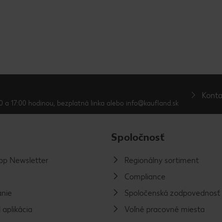
Konta
0 a 17:00 hodinou, bezplatná linka alebo info@kaufland.sk
Spoločnosť
p Newsletter
Regionálny sortiment
Compliance
nie
Spoločenská zodpovednosť
 aplikácia
Voľné pracovné miesta