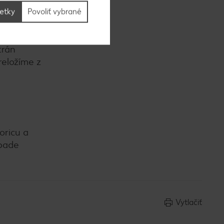
šetky
Povoliť vybrané
tvičku
trán
reložíme z
oricu a
ípade
Vytlačiť