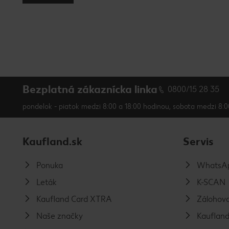
Bezplatná zákaznícka linka
0800/15 28 35
pondelok - piatok medzi 8:00 a 18:00 hodinou, sobota medzi 8:0
Kaufland.sk
Servis
Ponuka
WhatsAp
Leták
K-SCAN
Kaufland Card XTRA
Zálohova
Naše značky
Kaufland