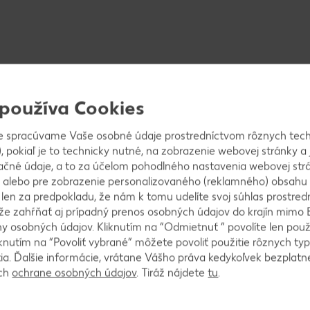
 používa Cookies
e spracúvame Vaše osobné údaje prostredníctvom rôznych tech
, pokiaľ je to technicky nutné, na zobrazenie webovej stránky a 
ačné údaje, a to za účelom pohodlného nastavenia webovej strá
 alebo pre zobrazenie personalizovaného (reklamného) obsahu
k len za predpokladu, že nám k tomu udelíte svoj súhlas prostred
ôže zahŕňať aj prípadný prenos osobných údajov do krajín mimo 
 osobných údajov. Kliknutím na “Odmietnuť ” povolíte len použ
knutím na “Povoliť vybrané” môžete povoliť použitie rôznych typ
áme ich do misky, polejeme olivovým olejom, doch
tia. Ďalšie informácie, vrátane Vášho práva kedykoľvek bezplatne
uľou. Dáme na plech a pridáme aj vetvičky rozmarínu
ách
ochrane osobných údajov
. Tiráž nájdete
tu
.