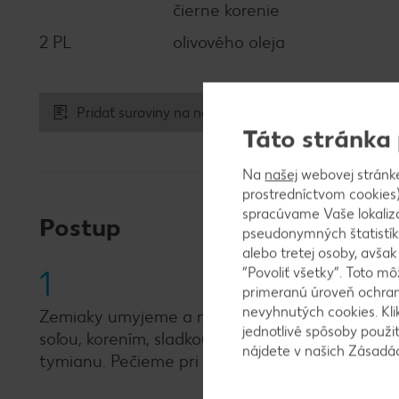
čierne korenie
2 PL
olivového oleja
Pridať suroviny na nákupný zoznam
Táto stránka
Na
našej
webovej stránk
prostredníctvom cookies)
spracúvame Vaše lokaliz
Postup
pseudonymných štatistík
alebo tretej osoby, avša
1
“Povoliť všetky”. Toto m
primeranú úroveň ochrany
nevyhnutých cookies. Kli
Zemiaky umyjeme a nakrájame na malé kocky. D
jednotlivé spôsoby použi
soľou, korením, sladkou paprikou a sušenou cib
nájdete v našich Zásad
tymianu. Pečieme pri 180 °C asi 20 až 30 minút.