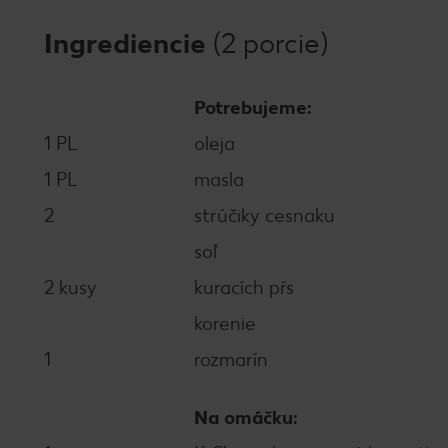
Ingrediencie
(2 porcie)
Potrebujeme:
1 PL
oleja
1 PL
masla
2
strúčiky cesnaku
soľ
2 kusy
kuracích pŕs
korenie
1
rozmarín
Na omáčku: