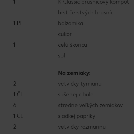
1
K-Classic brusnicový kompót
hrsť čerstvých brusníc
1 PL
balzamika
cukor
1
celú škoricu
soľ
Na zemiaky:
2
vetvičky tymianu
1 ČL
sušenej cibule
6
stredne veľkých zemiakov
1 ČL
sladkej papriky
2
vetvičky rozmarínu