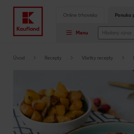
Online trhovisko
Ponuka 
Menu
Prejsť na
Úvod
Recepty
Všetky recepty
Hlavný obsah
Päta
Vyskakovací bočný panel