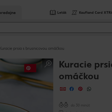
predajne
Leták
Kaufland Card XTR
Kuracie prsia s brusnicovou omáčkou
Kuracie prs
omáčkou
Zdieľať
Zdieľať
Zdieľať
do 30 minút