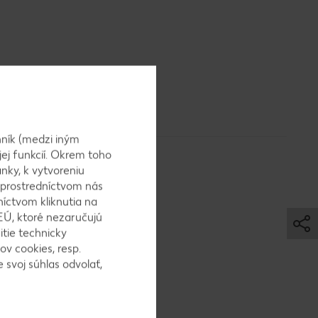
ník (medzi iným
jej funkcií. Okrem toho
nky, k vytvoreniu
 prostredníctvom nás
níctvom kliknutia na
EÚ, ktoré nezaručujú
itie technicky
ov cookies, resp.
utíme
 svoj súhlas odvolať,
 a