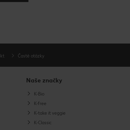
kt
Časté otázky
Naše značky
K-Bio
K-free
K-take it veggie
K-Classic