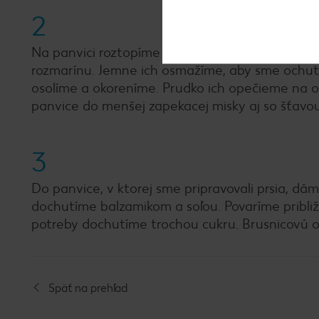
2
Na panvici roztopíme maslo s olivovým olejom.
rozmarínu. Jemne ich osmažíme, aby sme ochutil
osolíme a okoreníme. Prudko ich opečieme na o
panvice do menšej zapekacej misky aj so šťavo
3
Do panvice, v ktorej sme pripravovali prsia, dám
dochutíme balzamikom a soľou. Povaríme pribli
potreby dochutíme trochou cukru. Brusnicovú o
Späť na prehľad