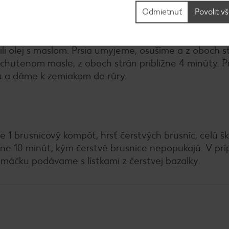
Odmietnuť
Povoliť v
 Pridáme pomocou hrany noža roztlačený cesnak a ve
i olej s maslom. Prsia umyjeme, osušíme a z oboch s
chutenom masle, z oboch strán približne 4 minúty. P
u a dáme k zemiakom do rúry.
e 1 brusnicový kompót, hrsť čerstvých brusníc, celú šk
žne 10 minút, kým čerstvé brusnice nepopukajú. V pr
máčku podávame s lístkami z čerstvej bazalky.