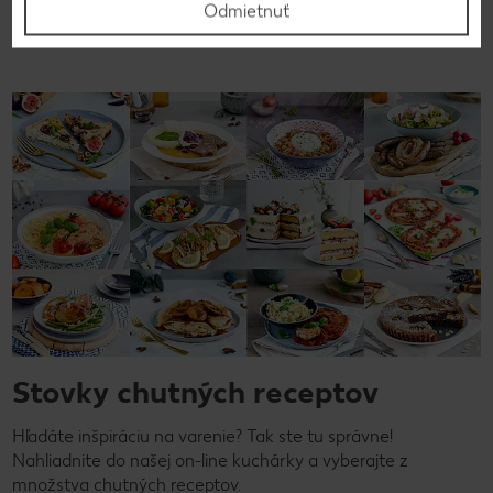
Odmietnuť
Stovky chutných receptov
Hľadáte inšpiráciu na varenie? Tak ste tu správne!
Nahliadnite do našej on-line kuchárky a vyberajte z
množstva chutných receptov.