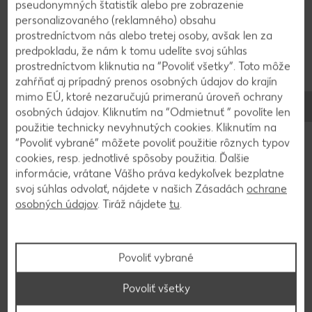
pseudonymných štatistík alebo pre zobrazenie
personalizovaného (reklamného) obsahu
3
prostredníctvom nás alebo tretej osoby, avšak len za
predpokladu, že nám k tomu udelíte svoj súhlas
Odležané cesto vyberieme z chladničky a
prostredníctvom kliknutia na “Povoliť všetky”. Toto môže
zmiešame ho s nahrubo nasekanými alebo
zahŕňať aj prípadný prenos osobných údajov do krajín
pomletými orechmi. Zmes nastrúhame na vrch
mimo EÚ, ktoré nezaručujú primeranú úroveň ochrany
koláča.
osobných údajov. Kliknutím na “Odmietnuť ” povolíte len
použitie technicky nevyhnutých cookies. Kliknutím na
“Povoliť vybrané” môžete povoliť použitie rôznych typov
cookies, resp. jednotlivé spôsoby použitia. Ďalšie
4
informácie, vrátane Vášho práva kedykoľvek bezplatne
svoj súhlas odvolať, nájdete v našich Zásadách
ochrane
Rúru zohrejeme na 180 °C a koláč pečieme
osobných údajov
. Tiráž nájdete
tu
.
približne 25 minút. Po upečení ho necháme
vychladnúť, posypeme práškovým cukrom a
nakrájame na kocky.
Povoliť vybrané
Povoliť všetky
Späť na prehľad