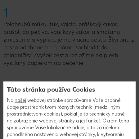
1
Polohrubú múku, tuk, vajcia, práškový cukor,
prášok do pečiva, vanilkový cukor a smotanu
zmiešame a vypracujeme vláčne cesto. Štvrtinu z
cesta odoberieme a dáme zachladiť do
chladničky. Zvyšok cesta rozložíme na plech
vystlaný papierom na pečenie.
2
Táto stránka používa Cookies
Na cesto poukladáme vykôstkované višne. Do
Na
našej
webovej stránke spracúvame Vaše osobné
šťavy z višňového kompótu pridáme džem a Zlatý
údaje prostredníctvom rôznych techník (medzi iným
klas a za stáleho miešania uvaríme puding.
prostredníctvom cookies), pokiaľ je to technicky nutné,
na zobrazenie webovej stránky a jej funkcií. Okrem toho
Necháme ho trochu vychladnúť a následne
spracúvame Vaše lokalizačné údaje, a to za účelom
rovnomerne nalejeme na cesto.
pohodlného nastavenia webovej stránky, k vytvoreniu