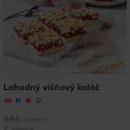
Lahodný višňový koláč
Zdieľať
Zdieľať
Zdieľať
do 60 minút
Jednoduché