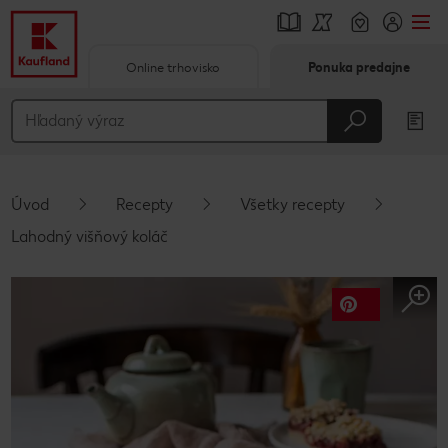
Online trhovisko
Ponuka predajne
Prejsť na
Hlavný obsah
Päta
Úvod
Recepty
Všetky recepty
Vyskakovací bočný panel
Lahodný višňový koláč