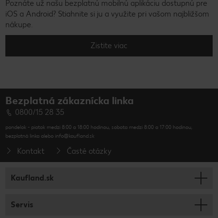
Poznáte už našu bezplatnú mobilnú aplikáciu dostupnú pre
iOS a Android? Stiahnite si ju a využite pri vašom najbližšom
nákupe.
Zistite viac
Bezplatná zákaznícka linka
0800/15 28 35
pondelok - piatok medzi 8:00 a 18:00 hodinou, sobota medzi 8:00 a 17:00 hodinou,
bezplatná linka alebo info@kaufland.sk
Kontakt
Časté otázky
Kaufland.sk
Servis