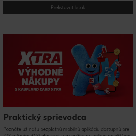
Prelistovať leták
Praktický sprievodca
Poznáte už našu bezplatnú mobilnú aplikáciu dostupnú pre
iOS a Android? Stiahnite si ju a využite pri vašom najbližšom