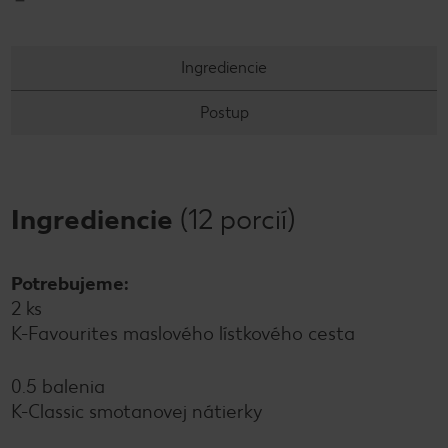
Ingrediencie
Postup
Ingrediencie
(12 porcií)
Potrebujeme:
2 ks
K-Favourites maslového lístkového cesta
0.5 balenia
K-Classic smotanovej nátierky