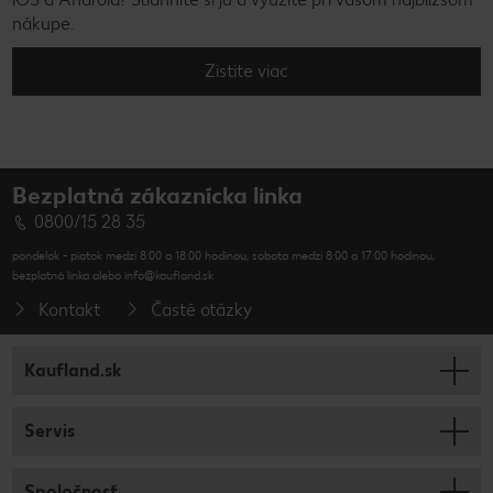
nákupe.
Zistite viac
Bezplatná zákaznícka linka
0800/15 28 35
pondelok - piatok medzi 8:00 a 18:00 hodinou, sobota medzi 8:00 a 17:00 hodinou,
bezplatná linka alebo info@kaufland.sk
Kontakt
Časté otázky
Kaufland.sk
Servis
Spoločnosť