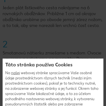
Jeden plát lístkového cesta nakrájame na 6
rovnakých obdĺžnikov. Približne 1 cm od okrajov
obdĺžnika urobíme po obvode jemný zárez nožom,
a to tak, aby sme narezali len vrchnú časť cesta.
2
Smotanovú nátierku zmiešame s medom. Ovocie
umyjeme a nakrájame na mesiačiky. Pripravenou
Táto stránka používa Cookies
plnkou potrieme cesto a naukladáme naň
mesiačiky ovocia. Nakoniec posypeme trstinovým
Na
našej
webovej stránke spracúvame Vaše osobné
cukrom a pečieme pri 180 °C asi 20 minút.
údaje prostredníctvom rôznych techník (medzi iným
prostredníctvom cookies), pokiaľ je to technicky nutné,
na zobrazenie webovej stránky a jej funkcií. Okrem toho
spracúvame Vaše lokalizačné údaje, a to za účelom
Späť na prehľad
pohodlného nastavenia webovej stránky, k vytvoreniu
pseudonymných štatistík alebo pre zobrazenie