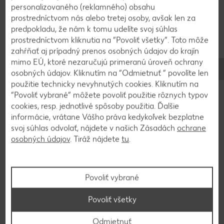
personalizovaného (reklamného) obsahu
prostredníctvom nás alebo tretej osoby, avšak len za
predpokladu, že nám k tomu udelíte svoj súhlas
prostredníctvom kliknutia na “Povoliť všetky”. Toto môže
zahŕňať aj prípadný prenos osobných údajov do krajín
mimo EÚ, ktoré nezaručujú primeranú úroveň ochrany
osobných údajov. Kliknutím na “Odmietnuť ” povolíte len
použitie technicky nevyhnutých cookies. Kliknutím na
“Povoliť vybrané” môžete povoliť použitie rôznych typov
cookies, resp. jednotlivé spôsoby použitia. Ďalšie
informácie, vrátane Vášho práva kedykoľvek bezplatne
svoj súhlas odvolať, nájdete v našich Zásadách
ochrane
osobných údajov
. Tiráž nájdete
tu
.
Stovky chutných receptov
Povoliť vybrané
Hľadáte inšpiráciu na varenie? Tak ste tu správne!
Nahliadnite do našej on-line kuchárky a vyberajte z
Povoliť všetky
množstva chutných receptov.
Odmietnuť