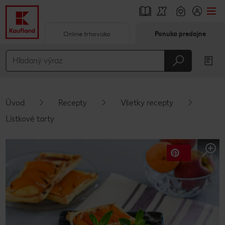
Online trhovisko
Ponuka predajne
Prejsť na
Hlavný obsah
Päta
Úvod
Recepty
Všetky recepty
Vyskakovací bočný panel
Lístkové tarty