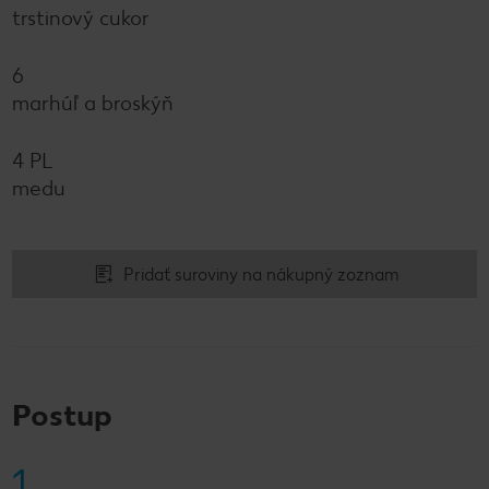
trstinový cukor
6
marhúľ a broskýň
4 PL
medu
Pridať suroviny na nákupný zoznam
Postup
1