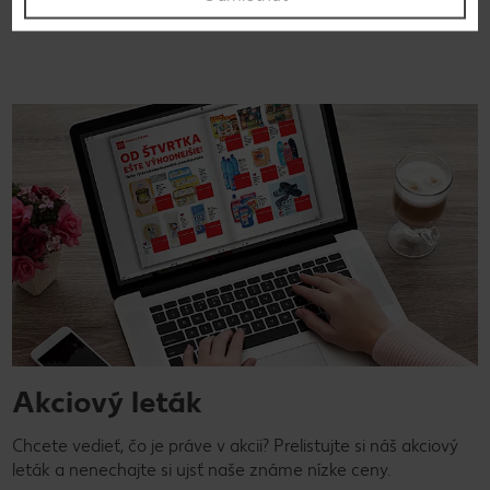
Na recepty
Akciový leták
Chcete vedieť, čo je práve v akcii? Prelistujte si náš akciový
leták a nenechajte si ujsť naše známe nízke ceny.