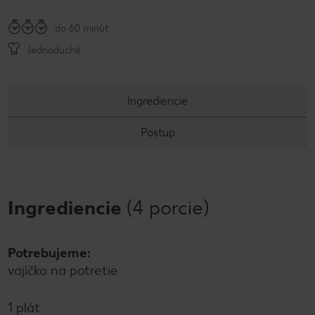
do 60 minút
Jednoduché
Ingrediencie
Postup
Ingrediencie
(4 porcie)
Potrebujeme:
vajíčko na potretie
1 plát