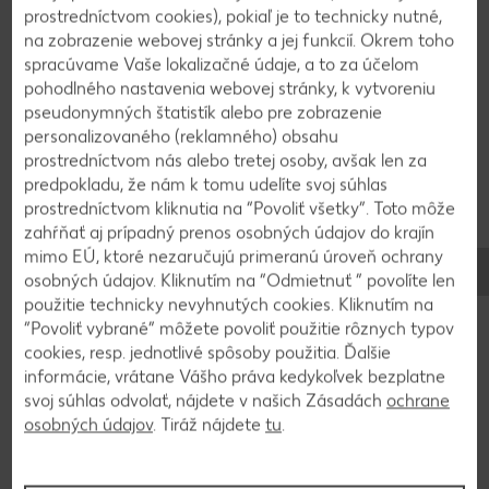
prostredníctvom cookies), pokiaľ je to technicky nutné,
prosciutta. Dochutíme soľou, korením a čerstvou
na zobrazenie webovej stránky a jej funkcií. Okrem toho
bazalkou. Dva oproti sebe ležiace okraje spojíme,
spracúvame Vaše lokalizačné údaje, a to za účelom
taštičky potrieme vajíčkom a pečieme pri 180 °C
pohodlného nastavenia webovej stránky, k vytvoreniu
do zlatista.
pseudonymných štatistík alebo pre zobrazenie
personalizovaného (reklamného) obsahu
prostredníctvom nás alebo tretej osoby, avšak len za
predpokladu, že nám k tomu udelíte svoj súhlas
Späť na prehľad
prostredníctvom kliknutia na “Povoliť všetky”. Toto môže
zahŕňať aj prípadný prenos osobných údajov do krajín
mimo EÚ, ktoré nezaručujú primeranú úroveň ochrany
osobných údajov. Kliknutím na “Odmietnuť ” povolíte len
použitie technicky nevyhnutých cookies. Kliknutím na
“Povoliť vybrané” môžete povoliť použitie rôznych typov
cookies, resp. jednotlivé spôsoby použitia. Ďalšie
informácie, vrátane Vášho práva kedykoľvek bezplatne
svoj súhlas odvolať, nájdete v našich Zásadách
ochrane
osobných údajov
. Tiráž nájdete
tu
.