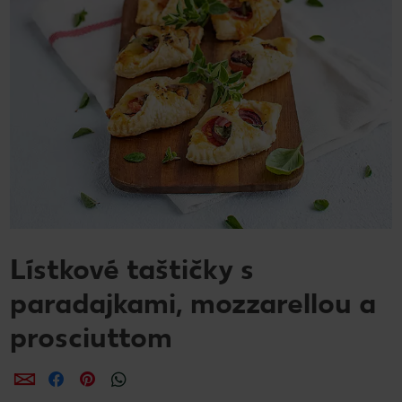
Lístkové taštičky s
paradajkami, mozzarellou a
prosciuttom
Zdieľať
Zdieľať
Zdieľať