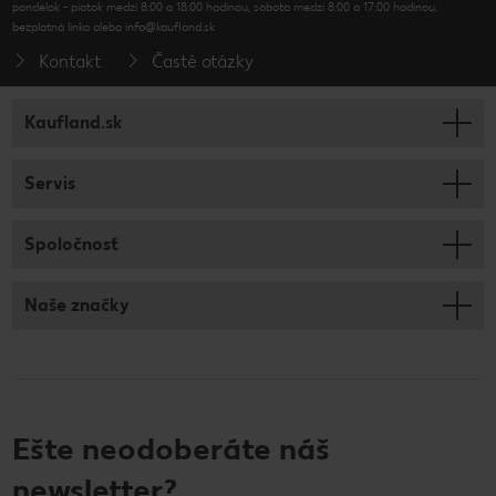
pondelok - piatok medzi 8:00 a 18:00 hodinou, sobota medzi 8:00 a 17:00 hodinou,
bezplatná linka alebo info@kaufland.sk
Kontakt
Časté otázky
Kaufland.sk
Servis
Spoločnosť
Naše značky
Ešte neodoberáte náš
newsletter?