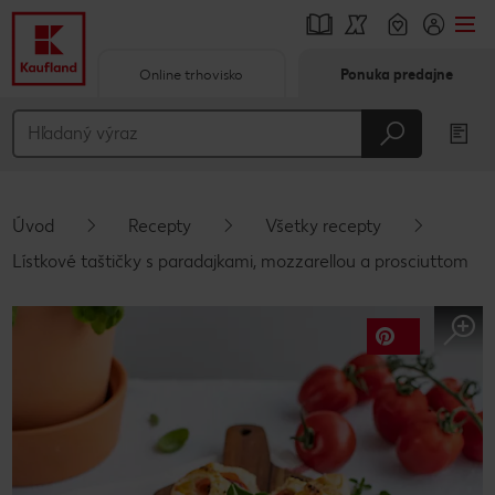
Online trhovisko
Ponuka predajne
Prejsť na
Hlavný obsah
Päta
Úvod
Recepty
Všetky recepty
Vyskakovací bočný panel
Lístkové taštičky s paradajkami, mozzarellou a prosciuttom