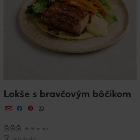
Lokše s bravčovým bôčikom
Zdieľať
Zdieľať
Zdieľať
do 60 minút
Jednoduché