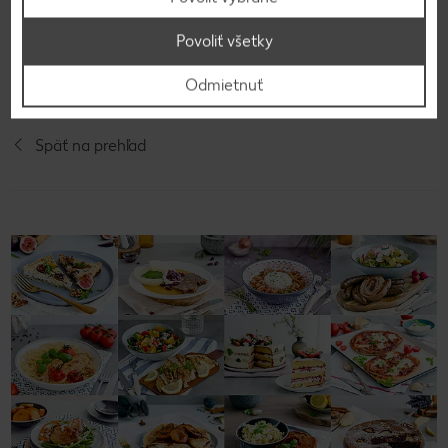
Ingrediencie na majonézu zmiešame a dochutíme
Povoliť všetky
so soľou, korením a limetkou.
Odmietnuť
Späť na prehľad