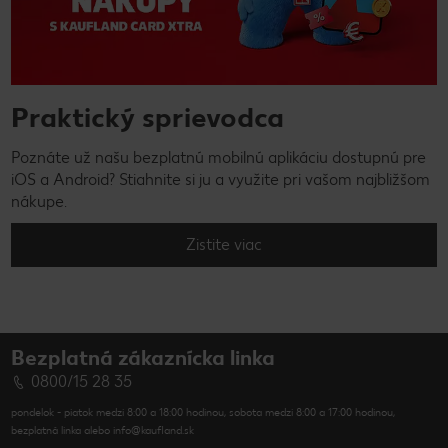
Praktický sprievodca
Poznáte už našu bezplatnú mobilnú aplikáciu dostupnú pre
iOS a Android? Stiahnite si ju a využite pri vašom najbližšom
nákupe.
Zistite viac
Bezplatná zákaznícka linka
0800/15 28 35
pondelok - piatok medzi 8:00 a 18:00 hodinou, sobota medzi 8:00 a 17:00 hodinou,
bezplatná linka alebo info@kaufland.sk