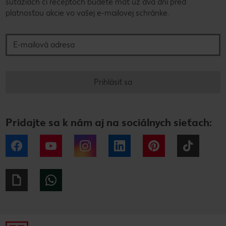
súťažiach či receptoch budete mať už dva dni pred
platnosťou akcie vo vašej e-mailovej schránke.
E-mailová adresa
Prihlásiť sa
Pridajte sa k nám aj na sociálnych sieťach:
Facebook
YouTube
Instagram
LinkedIn
Pinterest
Tiktok
Giphy
WhatsApp