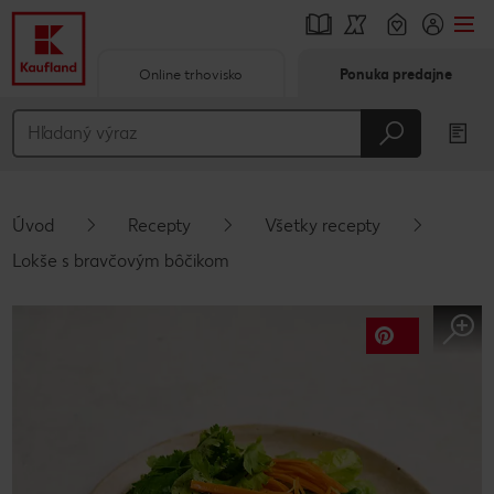
Online trhovisko
Ponuka predajne
Prejsť na
Hlavný obsah
Päta
Úvod
Recepty
Všetky recepty
Vyskakovací bočný panel
Lokše s bravčovým bôčikom