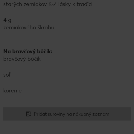
starých zemiakov K-Z lásky k tradícii
4 g
zemiakového škrobu
Na bravčový bôčik:
bravčový bôčik
soľ
korenie
Pridať suroviny na nákupný zoznam