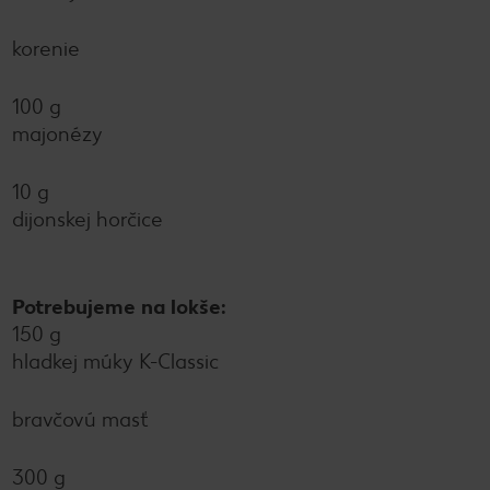
korenie
100 g
majonézy
10 g
dijonskej horčice
Potrebujeme na lokše:
150 g
hladkej múky K-Classic
bravčovú masť
300 g