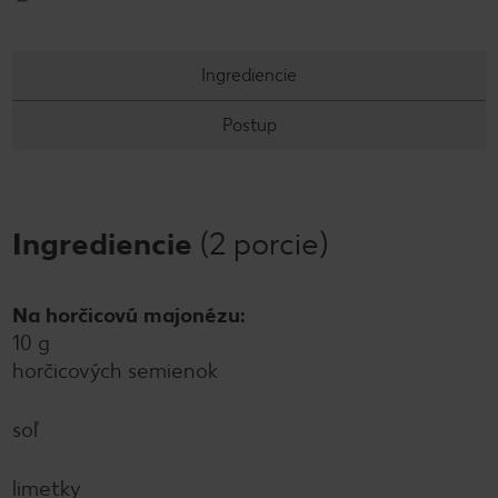
Ingrediencie
Postup
Ingrediencie
(2 porcie)
Na horčicovú majonézu:
10 g
horčicových semienok
soľ
limetky