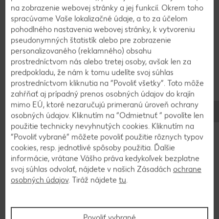
na zobrazenie webovej stránky a jej funkcií. Okrem toho
spracúvame Vaše lokalizačné údaje, a to za účelom
3
pohodlného nastavenia webovej stránky, k vytvoreniu
pseudonymných štatistík alebo pre zobrazenie
Bravčový bôčik si deň dopredu nasolíme a
personalizovaného (reklamného) obsahu
nakoreníme, vcelku ho dáme na plech a
prostredníctvom nás alebo tretej osoby, avšak len za
podlejeme vodou. Následne prekryjeme celý
predpokladu, že nám k tomu udelíte svoj súhlas
plech alobalom a pečieme pri 150 °C približne 4-5
prostredníctvom kliknutia na “Povoliť všetky”. Toto môže
zahŕňať aj prípadný prenos osobných údajov do krajín
hodín.
mimo EÚ, ktoré nezaručujú primeranú úroveň ochrany
osobných údajov. Kliknutím na “Odmietnuť ” povolíte len
použitie technicky nevyhnutých cookies. Kliknutím na
4
“Povoliť vybrané” môžete povoliť použitie rôznych typov
cookies, resp. jednotlivé spôsoby použitia. Ďalšie
Nasledujúci deň ho nakrájame na veľkosť 12 x
informácie, vrátane Vášho práva kedykoľvek bezplatne
4cm a sprudka opečieme z každej strany na
svoj súhlas odvolať, nájdete v našich Zásadách
ochrane
panvici do zlato-hnedej farby.
osobných údajov
. Tiráž nájdete
tu
.
5
Povoliť vybrané