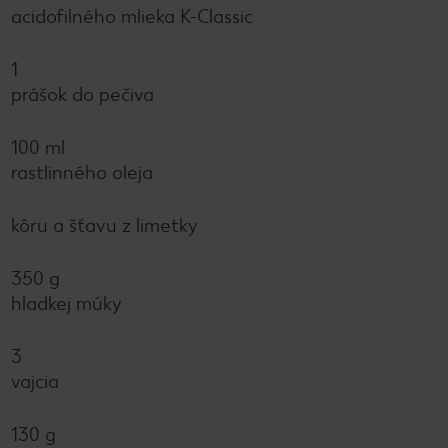
acidofilného mlieka K-Classic
1
prášok do pečiva
100 ml
rastlinného oleja
kôru a šťavu z limetky
350 g
hladkej múky
3
vajcia
130 g