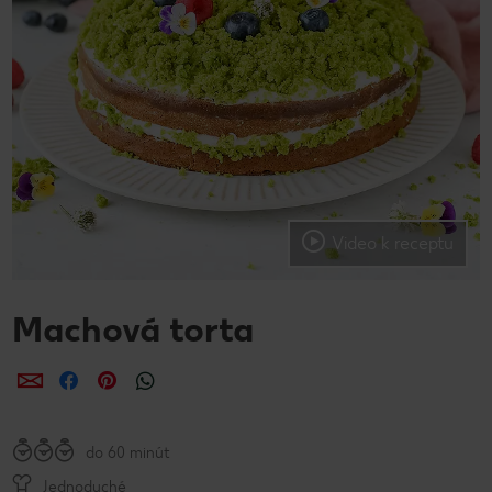
Video k receptu
Machová torta
Zdieľať
Zdieľať
Zdieľať
do 60 minút
Jednoduché