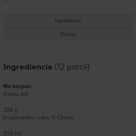
Ingrediencie
Postup
Ingrediencie
(12 porcií)
Na korpus:
štipku soli
200 g
krupicového cukru K-Classic
250 ml