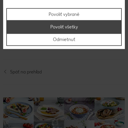
Dozdobíme ovocím a jedlými kvetmi.
Povoliť vybrané
Povoliť všetky
Video k receptu
Odmietnuť
Späť na prehľad