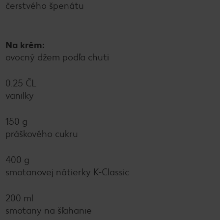
čerstvého špenátu
Na krém:
ovocný džem podľa chuti
0.25 ČL
vanilky
150 g
práškového cukru
400 g
smotanovej nátierky K-Classic
200 ml
smotany na šľahanie