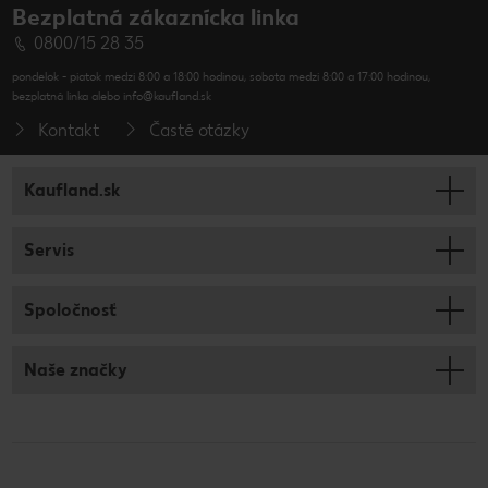
Bezplatná zákaznícka linka
0800/15 28 35
pondelok - piatok medzi 8:00 a 18:00 hodinou, sobota medzi 8:00 a 17:00 hodinou,
bezplatná linka alebo info@kaufland.sk
Kontakt
Časté otázky
Kaufland.sk
Servis
Spoločnosť
Naše značky