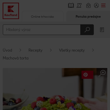
Online trhovisko
Ponuka predajne
Prejsť na
Hlavný obsah
Päta
Úvod
Recepty
Všetky recepty
Vyskakovací bočný panel
Machová torta