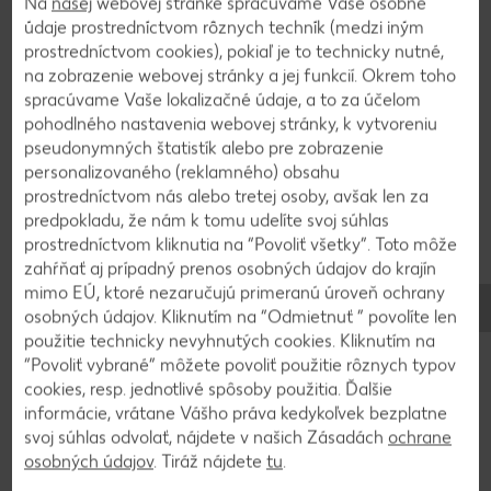
Na
našej
webovej stránke spracúvame Vaše osobné
údaje prostredníctvom rôznych techník (medzi iným
2
prostredníctvom cookies), pokiaľ je to technicky nutné,
na zobrazenie webovej stránky a jej funkcií. Okrem toho
Cesto dáme do formy na pečenie s priemerom 22
spracúvame Vaše lokalizačné údaje, a to za účelom
cm a pečieme pri 175 °C asi 40-50 minút.
pohodlného nastavenia webovej stránky, k vytvoreniu
Skontrolujeme špáradlom, a ak je suché, korpus
pseudonymných štatistík alebo pre zobrazenie
vyberieme a necháme vychladnúť. Vychladnutý
personalizovaného (reklamného) obsahu
prostredníctvom nás alebo tretej osoby, avšak len za
korpus prekrojíme na 3 kusy. Vrchný kus
predpokladu, že nám k tomu udelíte svoj súhlas
pomrvíme.
prostredníctvom kliknutia na “Povoliť všetky”. Toto môže
zahŕňať aj prípadný prenos osobných údajov do krajín
mimo EÚ, ktoré nezaručujú primeranú úroveň ochrany
3
osobných údajov. Kliknutím na “Odmietnuť ” povolíte len
použitie technicky nevyhnutých cookies. Kliknutím na
V miske vyšľaháme smotanovú nátierku, šľahačku,
“Povoliť vybrané” môžete povoliť použitie rôznych typov
cukor a vanilku. Spodný korpus potrieme ovocným
cookies, resp. jednotlivé spôsoby použitia. Ďalšie
džemom a tretinou krému. Prikryjeme druhým
informácie, vrátane Vášho práva kedykoľvek bezplatne
korpusom, ktorý tiež potrieme džemom a
svoj súhlas odvolať, nájdete v našich Zásadách
ochrane
zvyšným krémom. Krém vytvarujeme do kopčeka,
osobných údajov
. Tiráž nájdete
tu
.
ktorý posypeme rozmrveným korpusom.