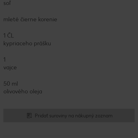
soľ
mleté čierne korenie
1 ČL
kypriaceho prášku
1
vajce
50 ml
olivového oleja
Pridať suroviny na nákupný zoznam