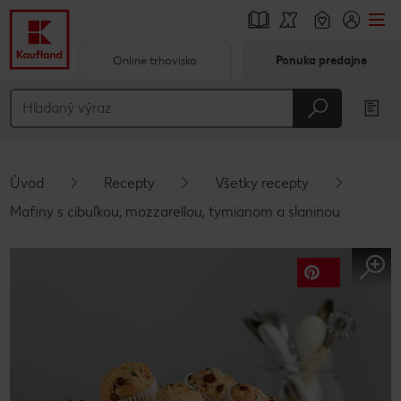
Online trhovisko
Ponuka predajne
Prejsť na
Hlavný obsah
Päta
Úvod
Recepty
Všetky recepty
Vyskakovací bočný panel
Mafiny s cibuľkou, mozzarellou, tymianom a slaninou