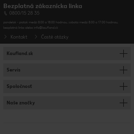
Bezplatná zákaznícka linka
0800/15 28 35
pondelok - piatok medzi 8:00 a 18:00 hodinou, sobota medzi 8:00 a 17:00 hodinou,
bezplatná linka alebo info@kaufland.sk
Kontakt
Časté otázky
Kaufland.sk
Servis
Spoločnosť
Naše značky