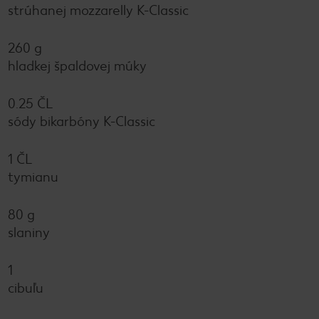
strúhanej mozzarelly K-Classic
260 g
hladkej špaldovej múky
0.25 ČL
sódy bikarbóny K-Classic
1 ČL
tymianu
80 g
slaniny
1
cibuľu