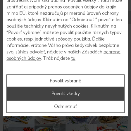
prostredníctvom kliknutia na “Povoliť všetky”. Toto môže
zahŕňať aj prípadný prenos osobných údajov do krajín
3
mimo EÚ, ktoré nezaručujú primeranú úroveň ochrany
osobných údajov. Kliknutím na “Odmietnuť ” povolíte len
Nachystáme si formu na mafiny – buď veľkú na
použitie technicky nevyhnutých cookies. Kliknutím na
“Povoliť vybrané” môžete povoliť použitie rôznych typov
12 mafinov alebo menšiu na 24. Košíčky plníme
cookies, resp. jednotlivé spôsoby použitia. Ďalšie
približne do 3/4 a vrch ešte posypeme troškou
informácie, vrátane Vášho práva kedykoľvek bezplatne
mozzarelly. Pečieme pri 170 °C približne 30 minút.
svoj súhlas odvolať, nájdete v našich Zásadách
ochrane
osobných údajov
. Tiráž nájdete
tu
.
Späť na prehľad
Povoliť vybrané
Povoliť všetky
Odmietnuť