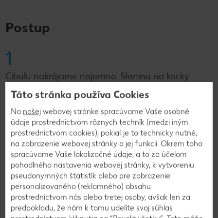
Postup
1
Cibuľu nakrájame najemno. Slaninu na kocky.
Dáme ich spolu s trochou olivového oleja do
Táto stránka používa Cookies
hrnca a opečieme.
Na
našej
webovej stránke spracúvame Vaše osobné
údaje prostredníctvom rôznych techník (medzi iným
2
prostredníctvom cookies), pokiaľ je to technicky nutné,
na zobrazenie webovej stránky a jej funkcií. Okrem toho
spracúvame Vaše lokalizačné údaje, a to za účelom
Vo väčšej mise zmiešame múku, kypriaci prášok,
pohodlného nastavenia webovej stránky, k vytvoreniu
sódu, bylinky, soľ, korenie a strúhanú mozzarellu.
pseudonymných štatistík alebo pre zobrazenie
Pridáme opečenú slaninku s cibuľou, vajce, mlieko
personalizovaného (reklamného) obsahu
a olivový olej. Všetky ingrediencie poriadne
prostredníctvom nás alebo tretej osoby, avšak len za
premiešame.
predpokladu, že nám k tomu udelíte svoj súhlas