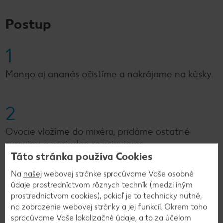
Postup
1
Mango aj ananás očistíme a nakrájame na kúsky.
2
Ovocie vložíme do mixéra, pridáme ostatné
suroviny a poriadne rozmixujeme.
Táto stránka používa Cookies
Na
našej
webovej stránke spracúvame Vaše osobné
3
údaje prostredníctvom rôznych techník (medzi iným
prostredníctvom cookies), pokiaľ je to technicky nutné,
Smoothie pred podávaním vychladíme.
na zobrazenie webovej stránky a jej funkcií. Okrem toho
spracúvame Vaše lokalizačné údaje, a to za účelom