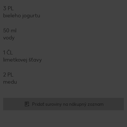
3 PL
bieleho jogurtu
50 ml
vody
1 ČL
limetkovej šťavy
2 PL
medu
Pridať suroviny na nákupný zoznam