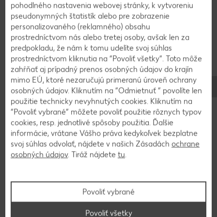
pohodlného nastavenia webovej stránky, k vytvoreniu
pseudonymných štatistík alebo pre zobrazenie
Späť na prehľad
personalizovaného (reklamného) obsahu
prostredníctvom nás alebo tretej osoby, avšak len za
predpokladu, že nám k tomu udelíte svoj súhlas
prostredníctvom kliknutia na “Povoliť všetky”. Toto môže
zahŕňať aj prípadný prenos osobných údajov do krajín
mimo EÚ, ktoré nezaručujú primeranú úroveň ochrany
osobných údajov. Kliknutím na “Odmietnuť ” povolíte len
použitie technicky nevyhnutých cookies. Kliknutím na
“Povoliť vybrané” môžete povoliť použitie rôznych typov
cookies, resp. jednotlivé spôsoby použitia. Ďalšie
informácie, vrátane Vášho práva kedykoľvek bezplatne
svoj súhlas odvolať, nájdete v našich Zásadách
ochrane
osobných údajov
. Tiráž nájdete
tu
.
Povoliť vybrané
Stovky chutných receptov
Povoliť všetky