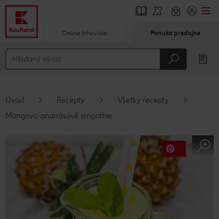
Online trhovisko
Ponuka predajne
Prejsť na
Hlavný obsah
Päta
Úvod
Recepty
Všetky recepty
Vyskakovací bočný panel
Mangovo-ananásové smoothie