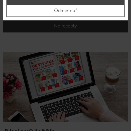
Hľadáte inšpiráciu na varenie? Tak ste tu správne!
Nahliadnite do našej on-line kuchárky a vyberajte z
Odmietnuť
množstva chutných receptov.
Na recepty