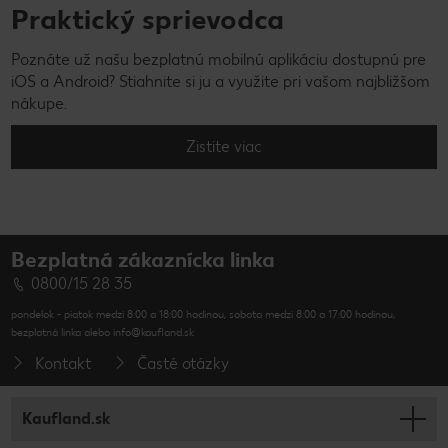
Praktický sprievodca
Poznáte už našu bezplatnú mobilnú aplikáciu dostupnú pre
iOS a Android? Stiahnite si ju a využite pri vašom najbližšom
nákupe.
Zistite viac
Bezplatná zákaznícka linka
0800/15 28 35
pondelok - piatok medzi 8:00 a 18:00 hodinou, sobota medzi 8:00 a 17:00 hodinou,
bezplatná linka alebo info@kaufland.sk
Kontakt
Časté otázky
Kaufland.sk