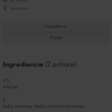
do 15 minút
Jednoduché
Ingrediencie
Postup
Ingrediencie
(2 poháre)
0.5
manga
2
baby ananásy alebo polovicu ananásu