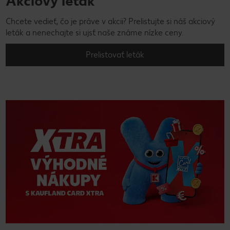
Akciový leták
Chcete vedieť, čo je práve v akcii? Prelistujte si náš akciový
leták a nenechajte si ujsť naše známe nízke ceny.
Prelistovať leták