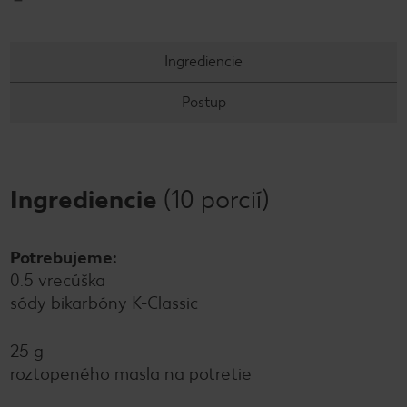
Ingrediencie
Postup
Ingrediencie
(10 porcií)
Potrebujeme:
0.5 vrecúška
sódy bikarbóny K-Classic
25 g
roztopeného masla na potretie