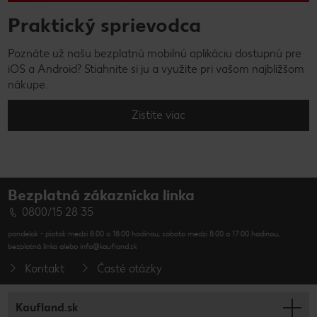
Praktický sprievodca
Poznáte už našu bezplatnú mobilnú aplikáciu dostupnú pre
iOS a Android? Stiahnite si ju a využite pri vašom najbližšom
nákupe.
Zistite viac
Bezplatná zákaznícka linka
0800/15 28 35
pondelok - piatok medzi 8:00 a 18:00 hodinou, sobota medzi 8:00 a 17:00 hodinou,
bezplatná linka alebo info@kaufland.sk
Kontakt
Časté otázky
Kaufland.sk