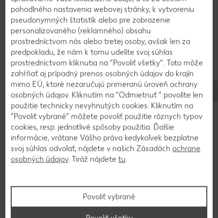
pohodlného nastavenia webovej stránky, k vytvoreniu
5
pseudonymných štatistík alebo pre zobrazenie
personalizovaného (reklamného) obsahu
prostredníctvom nás alebo tretej osoby, avšak len za
Takto pripravené praclíky po jednom povaríme 30
predpokladu, že nám k tomu udelíte svoj súhlas
sekúnd vo vriacej vode, do ktorej sme dali sódu
prostredníctvom kliknutia na “Povoliť všetky”. Toto môže
bikarbónu. Odkvapkáme a dáme na plech.
zahŕňať aj prípadný prenos osobných údajov do krajín
mimo EÚ, ktoré nezaručujú primeranú úroveň ochrany
osobných údajov. Kliknutím na “Odmietnuť ” povolíte len
6
použitie technicky nevyhnutých cookies. Kliknutím na
“Povoliť vybrané” môžete povoliť použitie rôznych typov
Posypeme morskou soľou a pečieme pri 180 °C
cookies, resp. jednotlivé spôsoby použitia. Ďalšie
dozlatista - 20-30 minút.
informácie, vrátane Vášho práva kedykoľvek bezplatne
svoj súhlas odvolať, nájdete v našich Zásadách
ochrane
osobných údajov
. Tiráž nájdete
tu
.
7
Ešte horúce praclíky potrieme roztopeným
Povoliť vybrané
maslom.