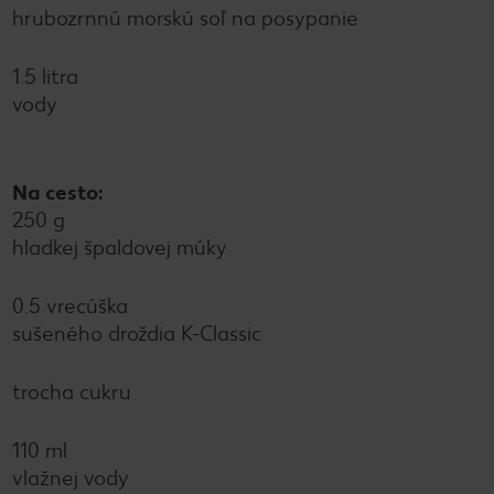
hrubozrnnú morskú soľ na posypanie
1.5 litra
vody
Na cesto:
250 g
hladkej špaldovej múky
0.5 vrecúška
sušeného droždia K-Classic
trocha cukru
110 ml
vlažnej vody