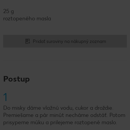
25 g
roztopeného masla
Pridať suroviny na nákupný zoznam
Postup
1
Do misky dáme vlažnú vodu, cukor a droždie.
Premiešame a pár minút necháme odstáť. Potom
prisypeme múku a prilejeme roztopené maslo.