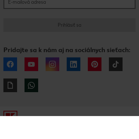
Prihlásiť sa
Pridajte sa k nám aj na sociálnych sieťach:
Facebook
YouTube
Instagram
LinkedIn
Pinterest
Tiktok
Giphy
WhatsApp
Tiráž
Ochrana osobných údajov
Alternatívne riešenie sporov