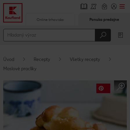
Online trhovisko
Ponuka predajne
Prejsť na
Hlavný obsah
Päta
Úvod
Recepty
Všetky recepty
Vyskakovací bočný panel
Maslové praclíky