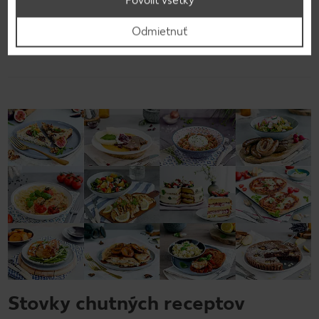
Povoliť všetky
Odmietnuť
Späť na prehľad
Stovky chutných receptov