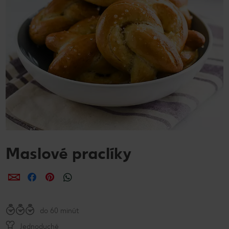
Maslové praclíky
Zdieľať
Zdieľať
Zdieľať
do 60 minút
Jednoduché