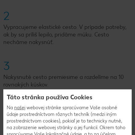
2
Vypracujeme elastické cesto. V prípade potreby,
ak by sa príliš lepilo, pridáme múku. Cesto
necháme nakysnúť.
3
Nakysnuté cesto premiesime a rozdelíme na 10
rovnakých kúskov.
Táto stránka používa Cookies
4
Na
našej
webovej stránke spracúvame Vaše osobné
údaje prostredníctvom rôznych techník (medzi iným
Z každého vyvaľkáme šúľok, ktorý zakrútime do
prostredníctvom cookies), pokiaľ je to technicky nutné,
praclíku.
na zobrazenie webovej stránky a jej funkcií. Okrem toho
spracúvame Vaše lokalizačné údaje, a to za účelom