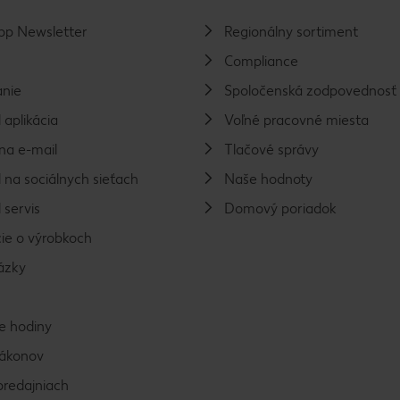
p Newsletter
Regionálny sortiment
Compliance
nie
Spoločenská zodpovednosť
 aplikácia
Voľné pracovné miesta
na e-mail
Tlačové správy
 na sociálnych sieťach
Naše hodnoty
 servis
Domový poriadok
ie o výrobkoch
ázky
e hodiny
zákonov
predajniach