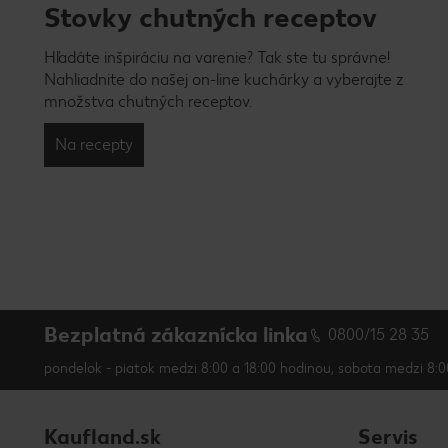
Stovky chutných receptov
Hľadáte inšpiráciu na varenie? Tak ste tu správne!
Nahliadnite do našej on-line kuchárky a vyberajte z
množstva chutných receptov.
Na recepty
Bezplatná zákaznícka linka
0800/15 28 35
pondelok - piatok medzi 8:00 a 18:00 hodinou, sobota medzi 8:0
Kaufland.sk
Servis