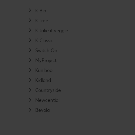
K-Bio
K-free
K-take it veggie
K-Classic
Switch On
MyProject
Kuniboo
Kidland
Countryside
Newcential
Bevola