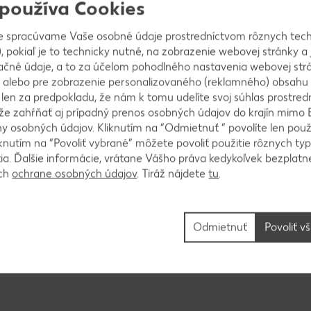
sto a potom do neho zapracujeme na kocky nakrájan
 používa Cookies
imiesime hrsť mandľových lupienkov, hrsť brusníc a kô
dvojnásobí objem.
e spracúvame Vaše osobné údaje prostredníctvom rôznych tech
, pokiaľ je to technicky nutné, na zobrazenie webovej stránky a 
ačné údaje, a to za účelom pohodlného nastavenia webovej strá
 alebo pre zobrazenie personalizovaného (reklamného) obsahu
k len za predpokladu, že nám k tomu udelíte svoj súhlas prostred
ôže zahŕňať aj prípadný prenos osobných údajov do krajín mimo 
me na 4 rovnaké časti. Z každej vyvaľkáme asi 30 cm
 osobných údajov. Kliknutím na “Odmietnuť ” povolíte len použ
, že mazanec pletený nechceme, stačí ak premiesené
knutím na “Povoliť vybrané” môžete povoliť použitie rôznych typ
tia. Ďalšie informácie, vrátane Vášho práva kedykoľvek bezplatne
ách
ochrane osobných údajov
. Tiráž nájdete
tu
.
Odmietnuť
Povoliť v
 pred pečením ho potrieme vajíčkom a poriadne po