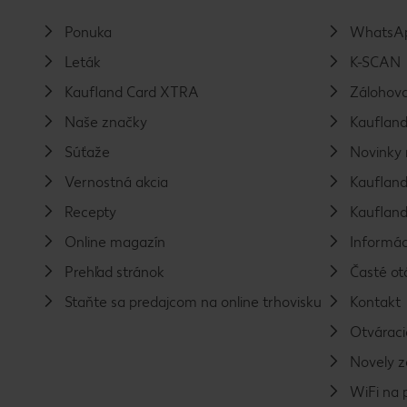
Ponuka
WhatsAp
Leták
K-SCAN
Kaufland Card XTRA
Zálohova
Naše značky
Kaufland
Súťaže
Novinky 
Vernostná akcia
Kaufland
Recepty
Kaufland
Online magazín
Informác
Prehľad stránok
Časté ot
Staňte sa predajcom na online trhovisku
Kontakt
Otváraci
Novely 
WiFi na 