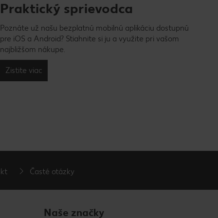
Praktický sprievodca
Poznáte už našu bezplatnú mobilnú aplikáciu dostupnú
pre iOS a Android? Stiahnite si ju a využite pri vašom
najbližšom nákupe.
Zistite viac
kt
Časté otázky
Naše značky