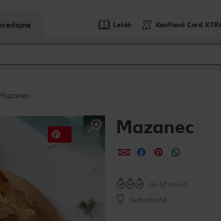
predajne
Leták
Kaufland Card XTR
Mazanec
Mazanec
Zdieľať
Zdieľať
Zdieľať
do 60 minút
Jednoduché