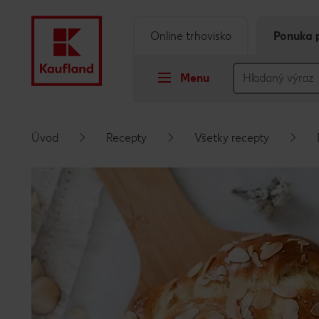
Online trhovisko
Ponuka 
Menu
Prejsť na
Úvod
Recepty
Všetky recepty
Hlavný obsah
Päta
Vyskakovací bočný panel