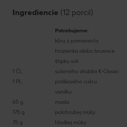
Ingrediencie
(12 porcií)
Potrebujeme:
kôru z pomaranča
hrozienka alebo brusnice
štipku soli
1 ČL
sušeného droždia K-Classic
1 PL
práškového cukru
vanilku
65 g
masla
175 g
polohrubej múky
75 g
hladkej múky