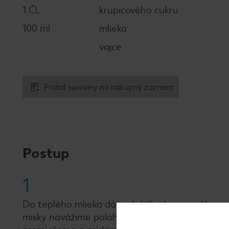
1 ČL
krupicového cukru
100 ml
mlieka
vajce
Pridať suroviny na nákupný zoznam
Postup
1
Do teplého mlieka dáme lyžičku krupicového cuk
misky navážime polohrubú a hladkú múku. Pridáme