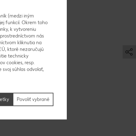
é maslo,
ru z BIO
ník (medzi iným
jej funkcií. Okrem toho
nky, k vytvoreniu
 prostredníctvom nás
níctvom kliknutia na
EÚ, ktoré nezaručujú
 dlhý
itie technicky
 cesto
ov cookies, resp.
 svoj súhlas odvolať,
šetky
Povoliť vybrané
sypeme