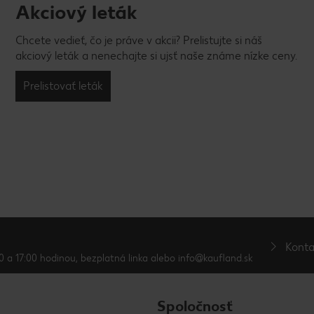
Akciový leták
Chcete vedieť, čo je práve v akcii? Prelistujte si náš
akciový leták a nenechajte si ujsť naše známe nízke ceny.
Prelistovať leták
Konta
0 a 17:00 hodinou, bezplatná linka alebo info@kaufland.sk
Spoločnosť