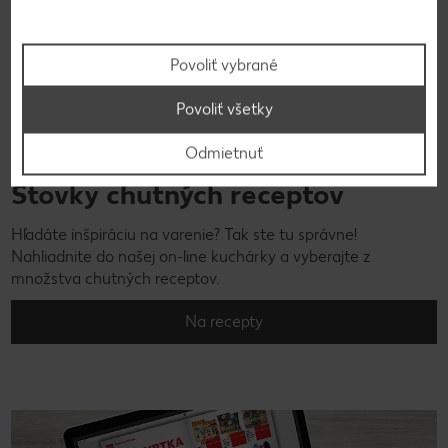
Povoliť vybrané
Povoliť všetky
Odmietnuť
Stovky chutných receptov
Hľadáte inšpiráciu na varenie? Tak ste tu správne!
Nahliadnite do našej on-line kuchárky a vyberajte z
množstva chutných receptov.
Na recepty