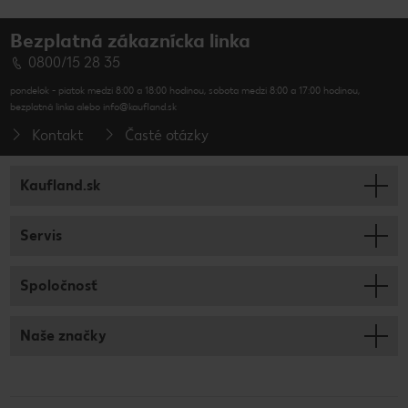
Bezplatná zákaznícka linka
0800/15 28 35
pondelok - piatok medzi 8:00 a 18:00 hodinou, sobota medzi 8:00 a 17:00 hodinou,
bezplatná linka alebo info@kaufland.sk
Kontakt
Časté otázky
Kaufland.sk
Servis
Spoločnosť
Naše značky