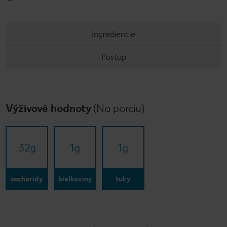
Ingrediencie
Postup
Výživové hodnoty
(Na porciu)
32
g
1
g
1
g
sacharidy
bielkoviny
tuky