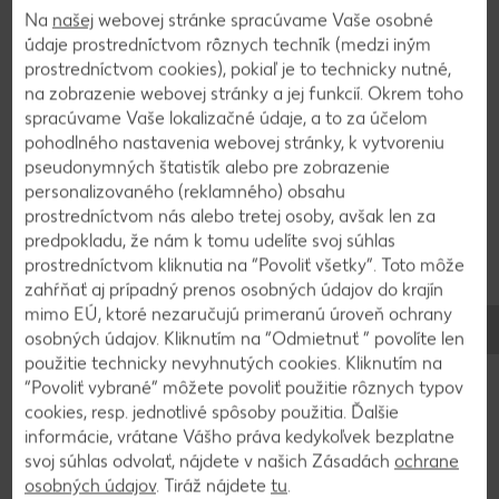
2
Na
našej
webovej stránke spracúvame Vaše osobné
údaje prostredníctvom rôznych techník (medzi iným
prostredníctvom cookies), pokiaľ je to technicky nutné,
150 ml vody prevaríme spolu s hnedým cukrom a
na zobrazenie webovej stránky a jej funkcií. Okrem toho
šťavou z limety, pridáme jahody, limetovú kôru,
spracúvame Vaše lokalizačné údaje, a to za účelom
rozmixujeme a necháme vychladnúť. Mrazené
pohodlného nastavenia webovej stránky, k vytvoreniu
kúsky melónu rozmixujeme s jahodovým pyré a
pseudonymných štatistík alebo pre zobrazenie
tonikom, rozdelíme do 4 pohárov a dozdobíme
personalizovaného (reklamného) obsahu
čerstvou mätou a kúskami melónu a jahôd.
prostredníctvom nás alebo tretej osoby, avšak len za
predpokladu, že nám k tomu udelíte svoj súhlas
prostredníctvom kliknutia na “Povoliť všetky”. Toto môže
zahŕňať aj prípadný prenos osobných údajov do krajín
Späť na prehľad
mimo EÚ, ktoré nezaručujú primeranú úroveň ochrany
osobných údajov. Kliknutím na “Odmietnuť ” povolíte len
použitie technicky nevyhnutých cookies. Kliknutím na
“Povoliť vybrané” môžete povoliť použitie rôznych typov
cookies, resp. jednotlivé spôsoby použitia. Ďalšie
informácie, vrátane Vášho práva kedykoľvek bezplatne
svoj súhlas odvolať, nájdete v našich Zásadách
ochrane
osobných údajov
. Tiráž nájdete
tu
.