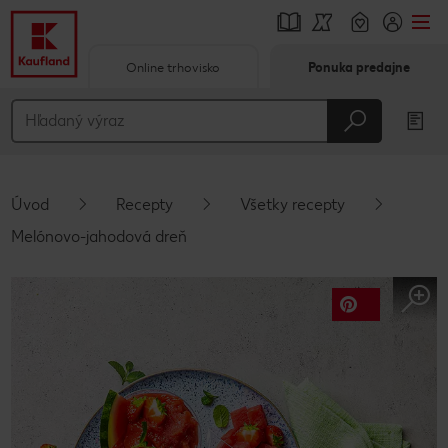
Online trhovisko
Ponuka predajne
Prejsť na
Hlavný obsah
Päta
Úvod
Recepty
Všetky recepty
Vyskakovací bočný panel
Melónovo-jahodová dreň