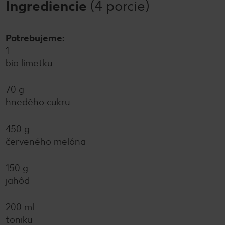
Ingrediencie
(4 porcie)
Potrebujeme:
1
bio limetku
70 g
hnedého cukru
450 g
červeného melóna
150 g
jahôd
200 ml
toniku