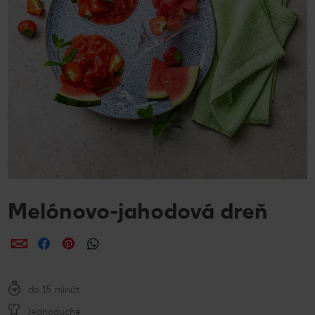
Melónovo-jahodová dreň
Zdieľať
Zdieľať
Zdieľať
do 15 minút
Jednoduché