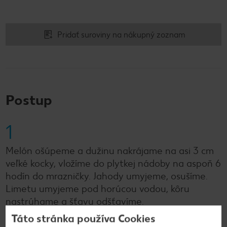
Pridať suroviny na nákupný zoznam
Postup
1
Melón ošúpeme a dužinu nakrájame na asi 3 cm
veľké kocky, vložíme do plytkej nádoby na aspoň 6
hodín do mrazničky. Jahody umyjeme, osušíme.
Limetu umyjeme pod horúcou vodou, kôru
nastrúhame a šťavu odšťavíme.
Táto stránka používa Cookies