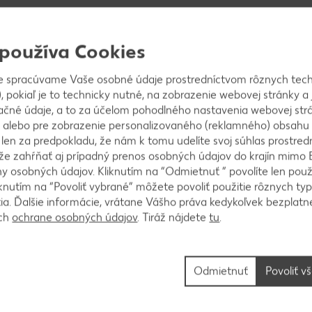
 používa Cookies
jeme a odmastíme. Bielky dáme spolu s octom do mis
e spracúvame Vaše osobné údaje prostredníctvom rôznych tech
y mixujeme a keď začnú peniť, postupne po lyžiciac
, pokiaľ je to technicky nutné, na zobrazenie webovej stránky a 
 šľaháme ešte 10 minút.
ačné údaje, a to za účelom pohodlného nastavenia webovej strá
 alebo pre zobrazenie personalizovaného (reklamného) obsahu
k len za predpokladu, že nám k tomu udelíte svoj súhlas prostred
ôže zahŕňať aj prípadný prenos osobných údajov do krajín mimo 
 osobných údajov. Kliknutím na “Odmietnuť ” povolíte len použ
knutím na “Povoliť vybrané” môžete povoliť použitie rôznych typ
me mištičky. Rúru predhrejeme na 130 °C. Keď dáme
tia. Ďalšie informácie, vrátane Vášho práva kedykoľvek bezplatne
bližne 1 hodinu. Dáme pozor, aby nezhnedli a keď sa
ách
ochrane osobných údajov
. Tiráž nájdete
tu
.
Odmietnuť
Povoliť v
me do hrnca spolu so škrobom a trstinovým cukrom 