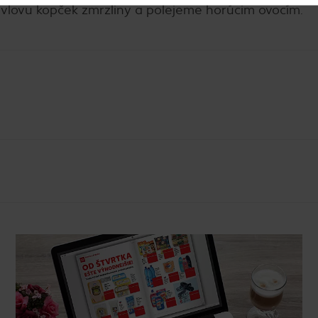
vlovu kopček zmrzliny a polejeme horúcim ovocím.