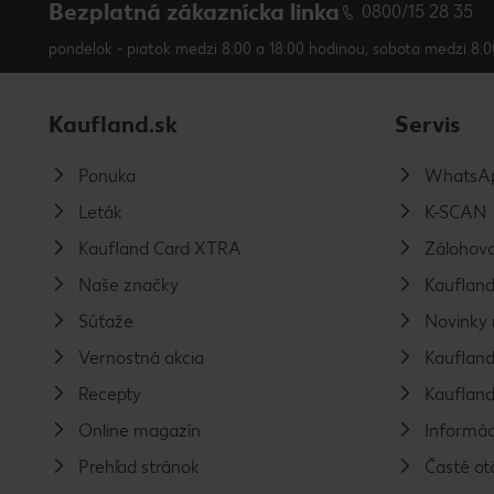
Bezplatná zákaznícka linka
0800/15 28 35
pondelok - piatok medzi 8:00 a 18:00 hodinou, sobota medzi 8:0
Kaufland.sk
Servis
Ponuka
WhatsAp
Leták
K-SCAN
Kaufland Card XTRA
Zálohova
Naše značky
Kaufland
Súťaže
Novinky 
Vernostná akcia
Kaufland
Recepty
Kaufland
Online magazín
Informác
Prehľad stránok
Časté ot