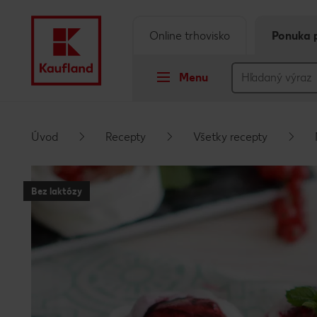
Online trhovisko
Ponuka 
Menu
Prejsť na
Úvod
Recepty
Všetky recepty
Hlavný obsah
Bez laktózy
Päta
Vyskakovací bočný panel