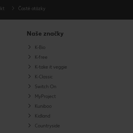
kt
Časté otázky
Naše značky
K-Bio
K-free
K-take it veggie
K-Classic
Switch On
MyProject
Kuniboo
Kidland
Countryside