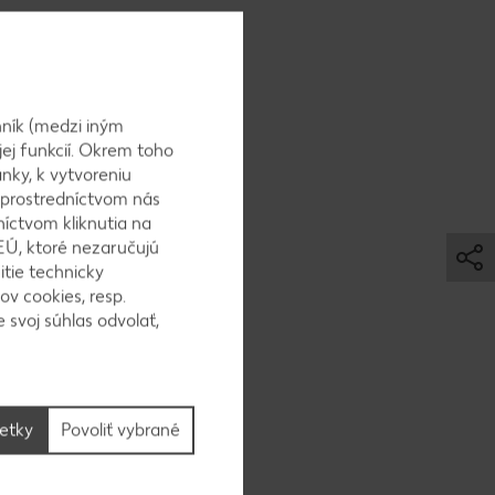
ky. Cukor
ník (medzi iným
h
jej funkcií. Okrem toho
nky, k vytvoreniu
 prostredníctvom nás
níctvom kliknutia na
EÚ, ktoré nezaručujú
itie technicky
ov cookies, resp.
 Pavlove
 svoj súhlas odvolať,
 dajú
šetky
Povoliť vybrané
povaríme