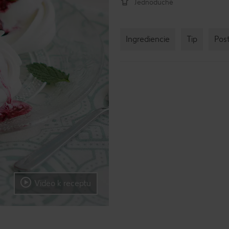
Jednoduché
Ingrediencie
Tip
Pos
Video k receptu