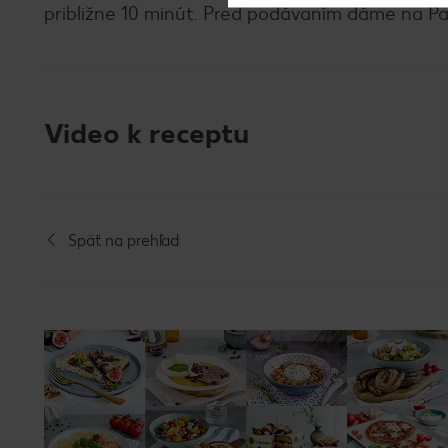
približne 10 minút. Pred podávaním dáme na Pa
Video k receptu
Späť na prehľad