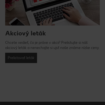
Akciový leták
Chcete vedieť, čo je práve v akcii? Prelistujte si náš
akciový leták a nenechajte si ujsť naše známe nízke ceny.
Prelistovať leták