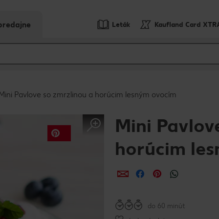
predajne
Leták
Kaufland Card XTR
Mini Pavlove so zmrzlinou a horúcim lesným ovocím
Mini Pavlov
horúcim le
Zdieľať
Zdieľať
Zdieľať
do 60 minút