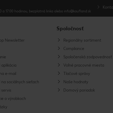
Konta
0 a 17:00 hodinou, bezplatná linka alebo info@kaufland.sk
Spoločnosť
p Newsletter
Regionálny sortiment
Compliance
nie
Spoločenská zodpovednosť
 aplikácia
Voľné pracovné miesta
na e-mail
Tlačové správy
 na sociálnych sieťach
Naše hodnoty
 servis
Domový poriadok
ie o výrobkoch
ázky