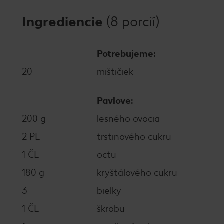
Ingrediencie
(8 porcií)
Potrebujeme:
20
mištičiek
Pavlove:
200 g
lesného ovocia
2 PL
trstinového cukru
1 ČL
octu
180 g
kryštálového cukru
3
bielky
1 ČL
škrobu