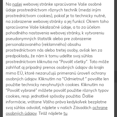
Na
našej
webovej stránke spracúvame Vaše osobné
2
údaje prostredníctvom rôznych techník (medzi iným
prostredníctvom cookies), pokiaľ je to technicky nutné,
na zobrazenie webovej stránky a jej funkcií. Okrem toho
Formu na bábovku vymastíme a vysypeme
spracúvame Vaše lokalizačné údaje, a to za účelom
múkou. Vylejeme do nej cesto a pečieme približne
pohodlného nastavenia webovej stránky, k vytvoreniu
40 - 50 minút pri 175 °C. Necháme trochu
pseudonymných štatistík alebo pre zobrazenie
vychladnúť, vyklopíme a poprášime práškovým
personalizovaného (reklamného) obsahu
cukrom.
prostredníctvom nás alebo tretej osoby, avšak len za
predpokladu, že nám k tomu udelíte svoj súhlas
prostredníctvom kliknutia na “Povoliť všetky”. Toto môže
zahŕňať aj prípadný prenos osobných údajov do krajín
Späť na prehľad
mimo EÚ, ktoré nezaručujú primeranú úroveň ochrany
osobných údajov. Kliknutím na “Odmietnuť ” povolíte len
použitie technicky nevyhnutých cookies. Kliknutím na
“Povoliť vybrané” môžete povoliť použitie rôznych typov
cookies, resp. jednotlivé spôsoby použitia. Ďalšie
informácie, vrátane Vášho práva kedykoľvek bezplatne
svoj súhlas odvolať, nájdete v našich Zásadách
ochrane
osobných údajov
. Tiráž nájdete
tu
.