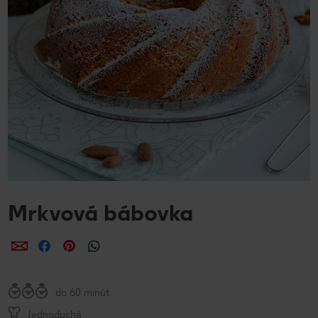
Mrkvová bábovka
Zdieľať
Zdieľať
Zdieľať
do 60 minút
Jednoduché