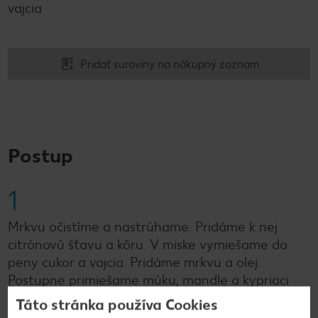
vajcia
Pridať suroviny na nákupný zoznam
Postup
1
Mrkvu očistíme a nastrúhame. Pridáme k nej
citrónovú šťavu a kôru. V miske vymiešame do
peny cukor a vajcia. Pridáme mrkvu a olej.
Postupne primiešame múku, mandle a kypriaci
prášok.
Táto stránka používa Cookies