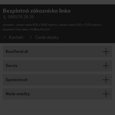
Bezplatná zákaznícka linka
0800/15 28 35
pondelok - piatok medzi 8:00 a 18:00 hodinou, sobota medzi 8:00 a 17:00 hodinou,
bezplatná linka alebo info@kaufland.sk
Kontakt
Časté otázky
Kaufland.sk
Servis
Spoločnosť
Naše značky