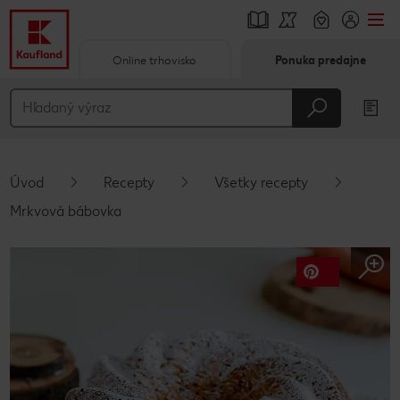
Online trhovisko
Ponuka predajne
Prejsť na
Hlavný obsah
Päta
Úvod
Recepty
Všetky recepty
Vyskakovací bočný panel
Mrkvová bábovka