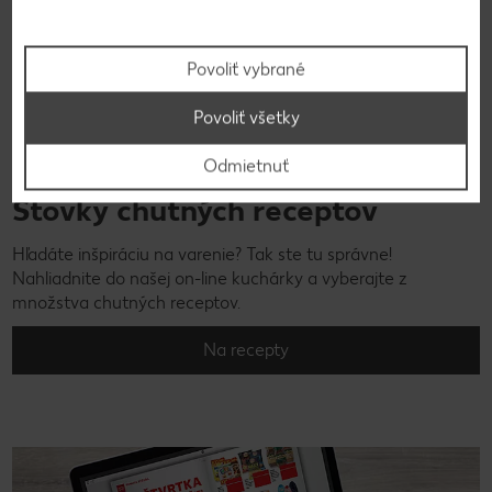
Povoliť vybrané
Povoliť všetky
Odmietnuť
Stovky chutných receptov
Hľadáte inšpiráciu na varenie? Tak ste tu správne!
Nahliadnite do našej on-line kuchárky a vyberajte z
množstva chutných receptov.
Na recepty