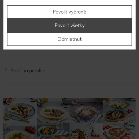
karamelizovaných orechov.
Povoliť vybrané
Povoliť všetky
Video k receptu
Odmietnuť
Späť na prehľad