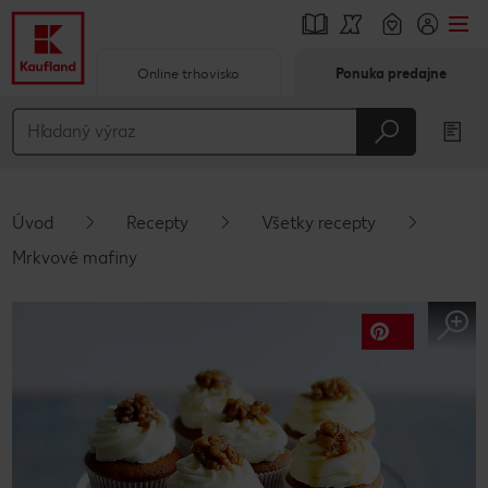
Online trhovisko
Ponuka predajne
Prejsť na
Hlavný obsah
Päta
Úvod
Recepty
Všetky recepty
Vyskakovací bočný panel
Mrkvové mafiny