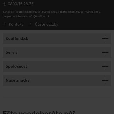
0800/15 28 35
pondelok - piatok medzi 8:00 a 18:00 hodinou, sobota medzi 8:00 a 17:00 hodinou,
bezplatná linka alebo info@kaufland.sk
Kontakt
Časté otázky
Kaufland.sk
Servis
Spoločnosť
Naše značky
Ešte neodoberáte náš