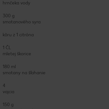
hrnčeka vody
300 g
smotanového syra
kôru z 1 citróna
1 ČL
mletej škorice
180 ml
smotany na šľahanie
4
vajcia
150 g