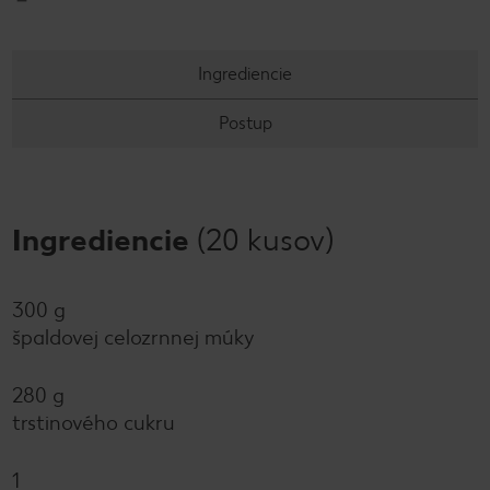
Ingrediencie
Postup
Ingrediencie
(20 kusov)
300 g
špaldovej celozrnnej múky
280 g
trstinového cukru
1