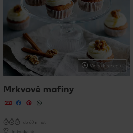
Video k receptu
Mrkvové mafiny
Zdieľať
Zdieľať
Zdieľať
do 60 minút
Jednoduché