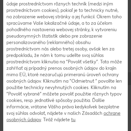
údaje prostredníctvom rôznych techník (medzi iným
Pečieme pri 170°C 30 - 40 minút.
prostredníctvom cookies), pokiaľ je to technicky nutné,
na zobrazenie webovej stránky a jej funkcií. Okrem toho
spracúvame Vaše lokalizačné údaje, a to za účelom
2
pohodlného nastavenia webovej stránky, k vytvoreniu
pseudonymných štatistík alebo pre zobrazenie
V menšom hrnci zmiešame nasekané vlašské
personalizovaného (reklamného) obsahu
orechy, vodu a cukor. Za občasného miešania
prostredníctvom nás alebo tretej osoby, avšak len za
varíme na silnom plameni, kým nezačne cukor
predpokladu, že nám k tomu udelíte svoj súhlas
karamelizovať a hnednúť. Odstavíme a necháme
prostredníctvom kliknutia na “Povoliť všetky”. Toto môže
vychladnúť.
zahŕňať aj prípadný prenos osobných údajov do krajín
mimo EÚ, ktoré nezaručujú primeranú úroveň ochrany
osobných údajov. Kliknutím na “Odmietnuť ” povolíte len
3
použitie technicky nevyhnutých cookies. Kliknutím na
“Povoliť vybrané” môžete povoliť použitie rôznych typov
cookies, resp. jednotlivé spôsoby použitia. Ďalšie
Smotanový syr zmiešame so šľahačkou,
informácie, vrátane Vášho práva kedykoľvek bezplatne
citrónovou kôrou a práškovým cukrom. Krém
svoj súhlas odvolať, nájdete v našich Zásadách
ochrane
dáme do vrecúška na zdobenie a ozdobíme
osobných údajov
. Tiráž nájdete
tu
.
mafiny. Nakoniec na vrch dáme lyžičku