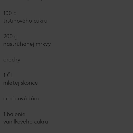
100 g
trstinového cukru
200 g
nastrúhanej mrkvy
orechy
1 ČL
mletej škorice
citrónovú kôru
1 balenie
vanilkového cukru