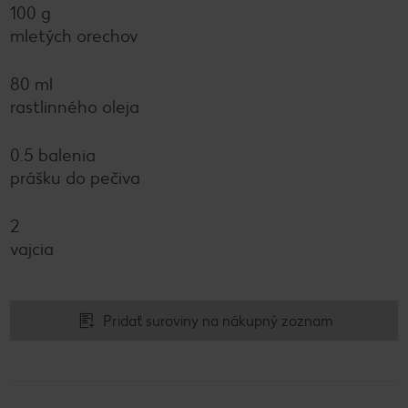
100 g
mletých orechov
80 ml
rastlinného oleja
0.5 balenia
prášku do pečiva
2
vajcia
Pridať suroviny na nákupný zoznam