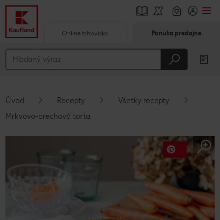
Online trhovisko
Ponuka predajne
Prejsť na
Hlavný obsah
Päta
Úvod
Recepty
Všetky recepty
Vyskakovací bočný panel
Mrkvovo-orechová torta