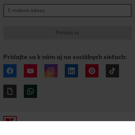
Prihlásiť sa
Pridajte sa k nám aj na sociálnych sieťach:
Facebook
YouTube
Instagram
LinkedIn
Pinterest
Tiktok
Giphy
WhatsApp