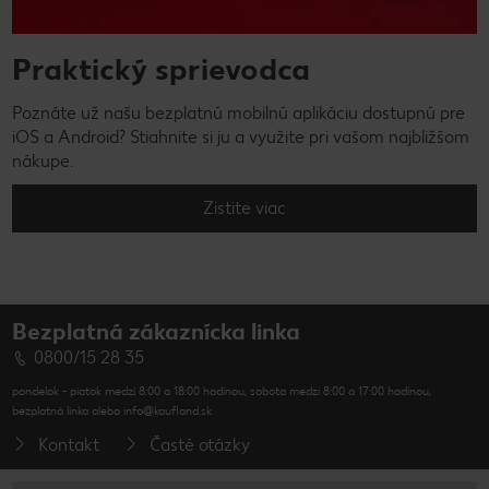
Praktický sprievodca
Poznáte už našu bezplatnú mobilnú aplikáciu dostupnú pre
iOS a Android? Stiahnite si ju a využite pri vašom najbližšom
nákupe.
Zistite viac
Bezplatná zákaznícka linka
0800/15 28 35
pondelok - piatok medzi 8:00 a 18:00 hodinou, sobota medzi 8:00 a 17:00 hodinou,
bezplatná linka alebo info@kaufland.sk
Kontakt
Časté otázky