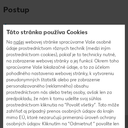
Postup
1
Táto stránka používa Cookies
Vajcia vymiešame s cukrom a vanilkovým cukrom
Na
našej
webovej stránke spracúvame Vaše osobné
do peny. Pridáme olej, orechy, mrkvu a
údaje prostredníctvom rôznych techník (medzi iným
premiešame. Múku zmiešame s práškom do
prostredníctvom cookies), pokiaľ je to technicky nutné,
pečiva a vmiešame do zmesi. Pridáme štipku soli,
na zobrazenie webovej stránky a jej funkcií. Okrem toho
citrónovú kôru, škoricu a dobre premiešame.
spracúvame Vaše lokalizačné údaje, a to za účelom
pohodlného nastavenia webovej stránky, k vytvoreniu
pseudonymných štatistík alebo pre zobrazenie
2
personalizovaného (reklamného) obsahu
prostredníctvom nás alebo tretej osoby, avšak len za
predpokladu, že nám k tomu udelíte svoj súhlas
Zmes vylejeme do okrúhlej formy, ktorú sme
prostredníctvom kliknutia na “Povoliť všetky”. Toto môže
vymastili a vysypali múkou. Tortu pečieme pri 180
zahŕňať aj prípadný prenos osobných údajov do krajín
°C približne 30 až 35 minút. Po upečení potrieme
mimo EÚ, ktoré nezaručujú primeranú úroveň ochrany
džemom podľa chuti a posypeme nasekanými
osobných údajov. Kliknutím na “Odmietnuť ” povolíte len