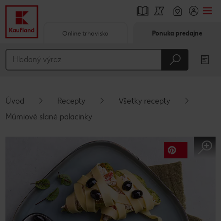
Online trhovisko
Ponuka predajne
Prejsť na
Hlavný obsah
Päta
Úvod
Recepty
Všetky recepty
Vyskakovací bočný panel
Múmiové slané palacinky