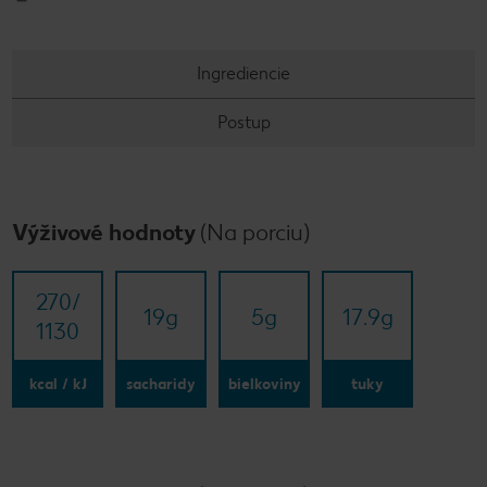
Ingrediencie
Postup
Výživové hodnoty
(Na porciu)
270/​
19
g
5
g
17.9
g
1130
kcal / kJ
sacharidy
bielkoviny
tuky