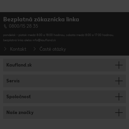
Bezplatná zákaznícka linka
0800/15 28 35
pondelok - piatok medzi 8:00 a 18:00 hodinou, sobota medzi 8:00 a 17:00 hodinou,
bezplatná linka alebo info@kaufland.sk
Kontakt
Časté otázky
Kaufland.sk
Servis
Spoločnosť
Naše značky