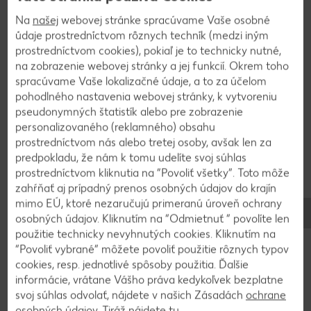
1
Na
našej
webovej stránke spracúvame Vaše osobné
údaje prostredníctvom rôznych techník (medzi iným
Špenát necháme rozmraziť. Vajcia vyšľaháme so
prostredníctvom cookies), pokiaľ je to technicky nutné,
štipkou soli do peny. Zmiešame múku s práškom
na zobrazenie webovej stránky a jej funkcií. Okrem toho
do pečiva a striedavo s mliekom a špenátom
spracúvame Vaše lokalizačné údaje, a to za účelom
vmiešame do vaječnej zmesi.
pohodlného nastavenia webovej stránky, k vytvoreniu
pseudonymných štatistík alebo pre zobrazenie
personalizovaného (reklamného) obsahu
2
prostredníctvom nás alebo tretej osoby, avšak len za
predpokladu, že nám k tomu udelíte svoj súhlas
Cibuľu ošúpeme a nakrájame nadrobno. Umyjeme
prostredníctvom kliknutia na “Povoliť všetky”. Toto môže
a rozštvrtíme cherry paradajky. Oboje orestujeme
zahŕňať aj prípadný prenos osobných údajov do krajín
na 1 polievkovej lyžici zohriateho oleja. Pridáme
mimo EÚ, ktoré nezaručujú primeranú úroveň ochrany
osobných údajov. Kliknutím na “Odmietnuť ” povolíte len
paradajkový pretlak a smotanový syr, premiešame
použitie technicky nevyhnutých cookies. Kliknutím na
a dochutíme soľou a korením.
“Povoliť vybrané” môžete povoliť použitie rôznych typov
cookies, resp. jednotlivé spôsoby použitia. Ďalšie
informácie, vrátane Vášho práva kedykoľvek bezplatne
3
svoj súhlas odvolať, nájdete v našich Zásadách
ochrane
osobných údajov
. Tiráž nájdete
tu
.