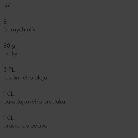
soľ
8
čiernych olív
80 g
múky
3 PL
rastlinného oleja
1 ČL
paradajkového pretlaku
1 ČL
prášku do pečiva