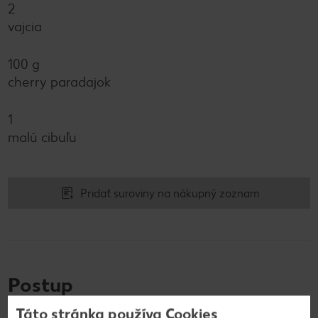
2
vajcia
100 g
cherry paradajok
1
malú cibuľu
Pridať suroviny na nákupný zoznam
Postup
Táto stránka používa Cookies