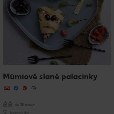
Múmiové slané palacinky
Zdieľať
Zdieľať
Zdieľať
do 30 minút
Jednoduché