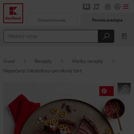
Online trhovisko
Ponuka predajne
Prejsť na
Hlavný obsah
Päta
Úvod
Recepty
Všetky recepty
Vyskakovací bočný panel
Nepečený čokoládovo-perníkový tart