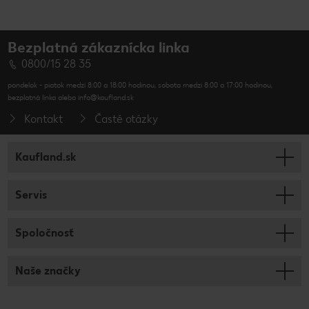
Bezplatná zákaznícka linka
0800/15 28 35
pondelok - piatok medzi 8:00 a 18:00 hodinou, sobota medzi 8:00 a 17:00 hodinou,
bezplatná linka alebo info@kaufland.sk
Kontakt
Časté otázky
Kaufland.sk
Servis
Spoločnosť
Naše značky