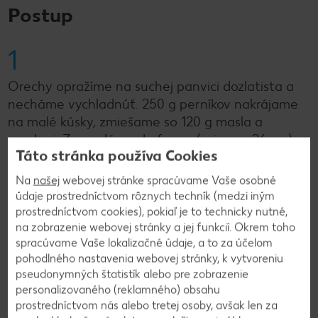
Postup
1
Orechy opražíme na suchej panvici dozlatista a
necháme vychladnúť. 250 g perníkov nakrájame
na malé kúsky, zmiešame so 120 g masla a
orechmi. Zmes dáme do formy (priemer 26 cm)
Táto stránka používa Cookies
vystlanej papierom na pečenie a po obvode z nej
vyformujeme cca 3 cm vysoký okraj. Formu
Na
našej
webovej stránke spracúvame Vaše osobné
vložíme na 30 minút do chladničky.
údaje prostredníctvom rôznych techník (medzi iným
prostredníctvom cookies), pokiaľ je to technicky nutné,
na zobrazenie webovej stránky a jej funkcií. Okrem toho
2
spracúvame Vaše lokalizačné údaje, a to za účelom
pohodlného nastavenia webovej stránky, k vytvoreniu
Vanilkový struk prepolíme a vyberieme dužinu,
pseudonymných štatistík alebo pre zobrazenie
personalizovaného (reklamného) obsahu
čokoládu na polevu nasekáme nadrobno. V hrnci
prostredníctvom nás alebo tretej osoby, avšak len za
necháme zovrieť smotanu na šľahanie s