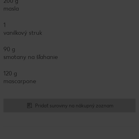
200 g
masla
1
vanilkový struk
90 g
smotany na šľahanie
120 g
mascarpone
Pridať suroviny na nákupný zoznam