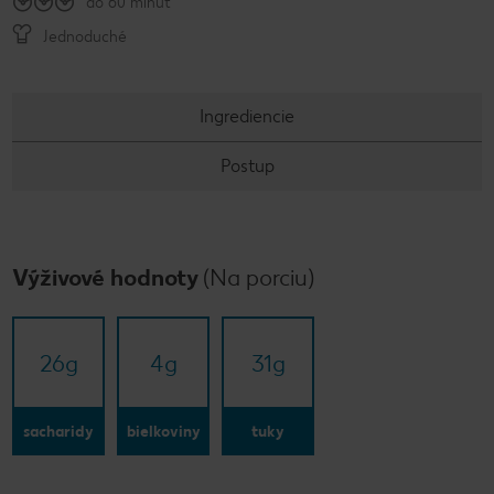
do 60 minút
Jednoduché
Ingrediencie
Postup
Výživové hodnoty
(Na porciu)
26
g
4
g
31
g
sacharidy
bielkoviny
tuky