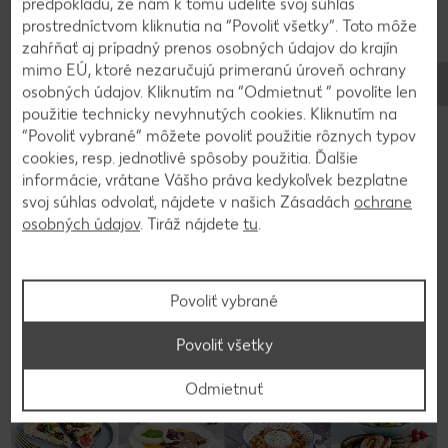
predpokladu, že nám k tomu udelíte svoj súhlas
vanilkovým strukom a zvyšným maslom.
prostredníctvom kliknutia na “Povoliť všetky”. Toto môže
Odstavíme z ohňa, v smotanovom základe
zahŕňať aj prípadný prenos osobných údajov do krajín
roztopíme čokoládu na polevu. Pridáme
mimo EÚ, ktoré nezaručujú primeranú úroveň ochrany
mascarpone, dobre premiešame a necháme
osobných údajov. Kliknutím na “Odmietnuť ” povolíte len
vychladnúť. Hotovým čokoládovým krémom
použitie technicky nevyhnutých cookies. Kliknutím na
“Povoliť vybrané” môžete povoliť použitie rôznych typov
potrieme korpus a na 2 hodiny (ideálne počas
cookies, resp. jednotlivé spôsoby použitia. Ďalšie
celej noci) vložíme stuhnúť do chladničky.
informácie, vrátane Vášho práva kedykoľvek bezplatne
Čokoládovo-perníkový tart ozdobíme zvyšnými
svoj súhlas odvolať, nájdete v našich Zásadách
ochrane
perníkmi a brusnicami.
osobných údajov
. Tiráž nájdete
tu
.
Povoliť vybrané
Späť na prehľad
Povoliť všetky
Odmietnuť