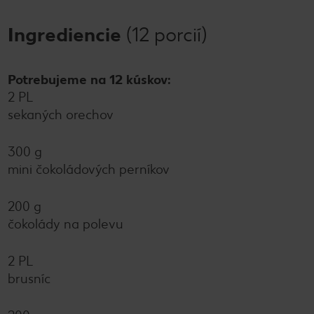
Ingrediencie
(12 porcií)
Potrebujeme na 12 kúskov:
2 PL
sekaných orechov
300 g
mini čokoládových perníkov
200 g
čokolády na polevu
2 PL
brusníc