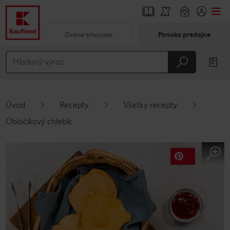
Online trhovisko
Ponuka predajne
Prejsť na
Hlavný obsah
Päta
Úvod
Recepty
Všetky recepty
Vyskakovací bočný panel
Obláčikový chlebík