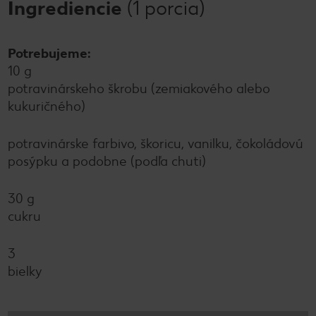
Ingrediencie
(1 porcia)
Potrebujeme:
10 g
potravinárskeho škrobu (zemiakového alebo
kukuričného)
potravinárske farbivo, škoricu, vanilku, čokoládovú
posýpku a podobne (podľa chuti)
30 g
cukru
3
bielky