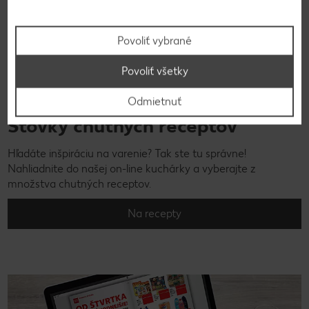
Povoliť vybrané
Povoliť všetky
Odmietnuť
Stovky chutných receptov
Hľadáte inšpiráciu na varenie? Tak ste tu správne!
Nahliadnite do našej on-line kuchárky a vyberajte z
množstva chutných receptov.
Na recepty