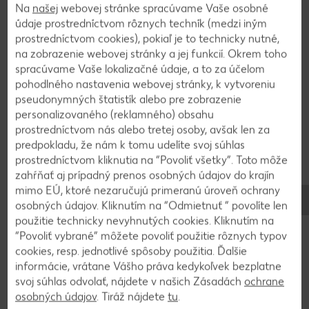
farbivo.
Na
našej
webovej stránke spracúvame Vaše osobné
údaje prostredníctvom rôznych techník (medzi iným
prostredníctvom cookies), pokiaľ je to technicky nutné,
na zobrazenie webovej stránky a jej funkcií. Okrem toho
3
spracúvame Vaše lokalizačné údaje, a to za účelom
pohodlného nastavenia webovej stránky, k vytvoreniu
Cesto položíme na plech a vytvarujeme ho do
pseudonymných štatistík alebo pre zobrazenie
typického tvaru obláčika. Po 25 až 30 minútach je
personalizovaného (reklamného) obsahu
malý obláčik hotový.
prostredníctvom nás alebo tretej osoby, avšak len za
predpokladu, že nám k tomu udelíte svoj súhlas
prostredníctvom kliknutia na “Povoliť všetky”. Toto môže
zahŕňať aj prípadný prenos osobných údajov do krajín
Späť na prehľad
mimo EÚ, ktoré nezaručujú primeranú úroveň ochrany
osobných údajov. Kliknutím na “Odmietnuť ” povolíte len
použitie technicky nevyhnutých cookies. Kliknutím na
“Povoliť vybrané” môžete povoliť použitie rôznych typov
cookies, resp. jednotlivé spôsoby použitia. Ďalšie
informácie, vrátane Vášho práva kedykoľvek bezplatne
svoj súhlas odvolať, nájdete v našich Zásadách
ochrane
osobných údajov
. Tiráž nájdete
tu
.