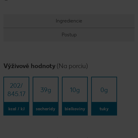
Ingrediencie
Postup
Výživové hodnoty
(Na porciu)
202/​
39
g
10
g
0
g
845.17
kcal / kJ
sacharidy
bielkoviny
tuky