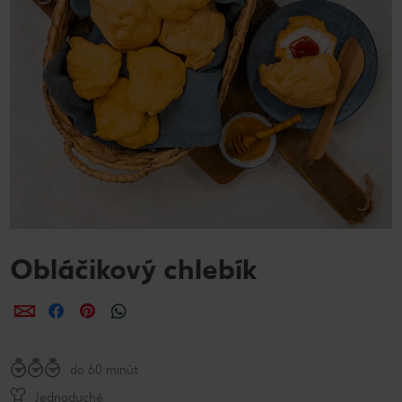
Obláčikový chlebík
Zdieľať
Zdieľať
Zdieľať
do 60 minút
Jednoduché