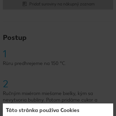
Pridať suroviny na nákupný zoznam
Postup
1
Rúru predhrejeme na 150 °C.
2
Ručným mixérom miešame bielky, kým sa
nevytvoria bubliny. Potom pridáme cukor a
potravinársky škrob a vyšľaháme na tuhú zmes.
Táto stránka používa Cookies
Podľa chuti pridáme škoricu a/alebo potravinárske