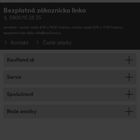
Bezplatná zákaznícka linka
0800/15 28 35
pondelok - piatok medzi 8:00 a 18:00 hodinou, sobota medzi 8:00 a 17:00 hodinou,
bezplatná linka alebo info@kaufland.sk
Kontakt
Časté otázky
Kaufland.sk
Servis
Spoločnosť
Naše značky