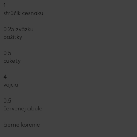
1
strúčik cesnaku
0.25 zväzku
pažítky
0.5
cukety
4
vajcia
0.5
červenej cibule
čierne korenie