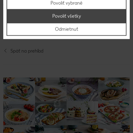
jednu stranu omelety rozložíme zeleninu, pridáme
Povoliť vybrané
Goudu, prikryjeme pokrievkou a necháme
Povoliť všetky
približne 2 minúty piecť. Potom preložíme prázdnu
polovicu omelety na zeleninu a podávame.
Odmietnuť
Späť na prehľad