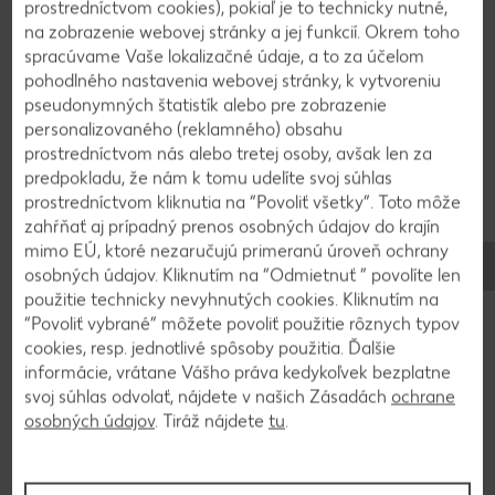
prostredníctvom cookies), pokiaľ je to technicky nutné,
na zobrazenie webovej stránky a jej funkcií. Okrem toho
spracúvame Vaše lokalizačné údaje, a to za účelom
2
pohodlného nastavenia webovej stránky, k vytvoreniu
pseudonymných štatistík alebo pre zobrazenie
Na panvici zohrejeme 2/3 oleja a najprv na ňom
personalizovaného (reklamného) obsahu
prudko opečieme baklažán a cuketu. Pridáme
prostredníctvom nás alebo tretej osoby, avšak len za
predpokladu, že nám k tomu udelíte svoj súhlas
papriku, cibuľu a cesnak a krátko orestujeme.
prostredníctvom kliknutia na “Povoliť všetky”. Toto môže
Osolíme a okoreníme a odložíme bokom.
zahŕňať aj prípadný prenos osobných údajov do krajín
mimo EÚ, ktoré nezaručujú primeranú úroveň ochrany
osobných údajov. Kliknutím na “Odmietnuť ” povolíte len
3
použitie technicky nevyhnutých cookies. Kliknutím na
“Povoliť vybrané” môžete povoliť použitie rôznych typov
Pažítku umyjeme, osušíme a nasekáme nadrobno.
cookies, resp. jednotlivé spôsoby použitia. Ďalšie
V miske rozšľaháme vajcia s mliekom a pažítkou.
informácie, vrátane Vášho práva kedykoľvek bezplatne
Dochutíme soľou. Zvyšný olej rozohrejeme na inej
svoj súhlas odvolať, nájdete v našich Zásadách
ochrane
panvici na miernom ohni. Na panvicu dáme
osobných údajov
. Tiráž nájdete
tu
.
zakaždým 2 rozšľahané vajcia na porciu a
necháme na chvíľku stuhnúť na omeletu. Na