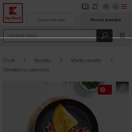
Online trhovisko
Ponuka predajne
Prejsť na
Hlavný obsah
Päta
Úvod
Recepty
Všetky recepty
Vyskakovací bočný panel
Omeleta so zeleninou