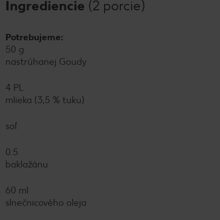
Ingrediencie
(2 porcie)
Potrebujeme:
50 g
nastrúhanej Goudy
4 PL
mlieka (3,5 % tuku)
soľ
0.5
baklažánu
60 ml
slnečnicového oleja