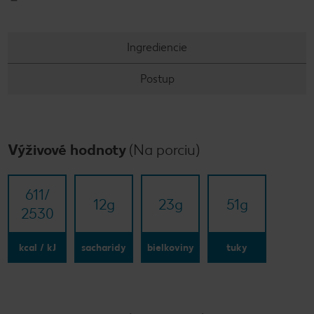
Ingrediencie
Postup
Výživové hodnoty
(Na porciu)
611/​
12
g
23
g
51
g
2530
kcal / kJ
sacharidy
bielkoviny
tuky