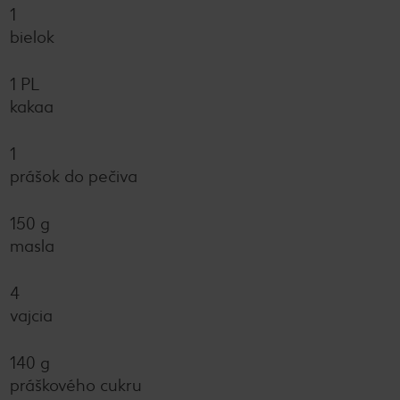
1
bielok
1 PL
kakaa
1
prášok do pečiva
150 g
masla
4
vajcia
140 g
práškového cukru