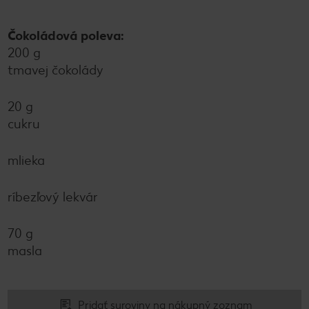
Čokoládová poleva:
200 g
tmavej čokolády
20 g
cukru
mlieka
ríbezľový lekvár
70 g
masla
Pridať suroviny na nákupný zoznam