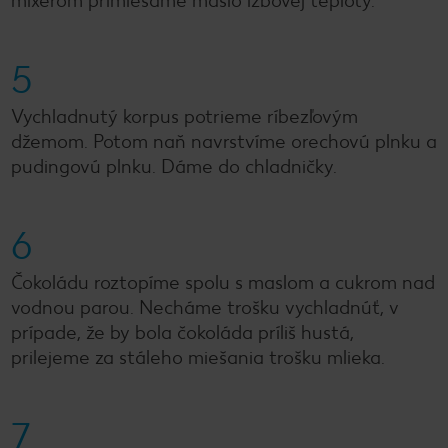
mixérom primiešame maslo izbovej teploty.
5
Vychladnutý korpus potrieme ríbezľovým
džemom. Potom naň navrstvíme orechovú plnku a
pudingovú plnku. Dáme do chladničky.
6
Čokoládu roztopíme spolu s maslom a cukrom nad
vodnou parou. Necháme trošku vychladnúť, v
prípade, že by bola čokoláda príliš hustá,
prilejeme za stáleho miešania trošku mlieka.
7