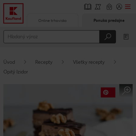
Online trhovisko
Ponuka predajne
Prejsť na
Hlavný obsah
Päta
Úvod
Recepty
Všetky recepty
Vyskakovací bočný panel
Opitý Izidor