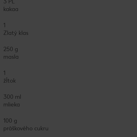
3 PL
kakaa
1
Zlatý klas
250 g
masla
1
žĺtok
300 ml
mlieka
100 g
práškového cukru