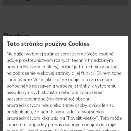
Postup
Táto stránka používa Cookies
1
Na
našej
webovej stránke spracúvame Vaše osobné
údaje prostredníctvom rôznych techník (medzi iným
Žĺtky vyšľaháme s maslom a cukrom do peny.
prostredníctvom cookies), pokiaľ je to technicky nutné,
Pridáme múku, orechy, kakao a prášok do pečiva.
na zobrazenie webovej stránky a jej funkcií. Okrem toho
Bielky vyšľaháme do tuhého snehu a opatrne
spracúvame Vaše lokalizačné údaje, a to za účelom
pohodlného nastavenia webovej stránky, k vytvoreniu
vmiešame do cesta. Na plech dáme papier na
pseudonymných štatistík alebo pre zobrazenie
pečenie a vylejeme cesto. Pečieme pri 175°C
personalizovaného (reklamného) obsahu
približne 30 minút. Korpus necháme vychladnúť.
prostredníctvom nás alebo tretej osoby, avšak len za
predpokladu, že nám k tomu udelíte svoj súhlas
prostredníctvom kliknutia na “Povoliť všetky”. Toto môže
2
zahŕňať aj prípadný prenos osobných údajov do krajín