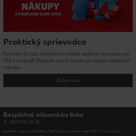
Praktický sprievodca
Poznáte už našu bezplatnú mobilnú aplikáciu dostupnú pre
iOS a Android? Stiahnite si ju a využite pri vašom najbližšom
nákupe.
Zistite viac
Bezplatná zákaznícka linka
0800/15 28 35
pondelok - piatok medzi 8:00 a 18:00 hodinou, sobota medzi 8:00 a 17:00 hodinou,