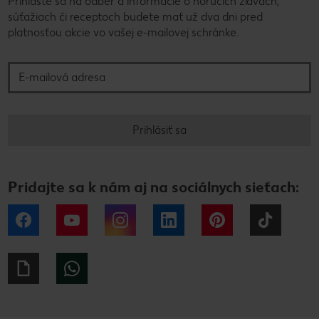
Prihláste sa na odber a informácie o horúcich zľavách,
súťažiach či receptoch budete mať už dva dni pred
platnosťou akcie vo vašej e-mailovej schránke.
E-mailová adresa
Prihlásiť sa
Pridajte sa k nám aj na sociálnych sieťach:
Facebook
YouTube
Instagram
LinkedIn
Pinterest
Tiktok
Giphy
WhatsApp