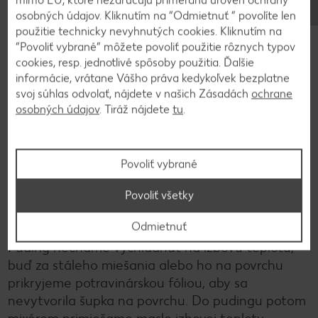
mimo EÚ, ktoré nezaručujú primeranú úroveň ochrany
Orechy zmiešame s cukrom a rumom. Necháme
osobných údajov. Kliknutím na “Odmietnuť ” povolíte len
odstáť, kým chladne korpus.
použitie technicky nevyhnutých cookies. Kliknutím na
“Povoliť vybrané” môžete povoliť použitie rôznych typov
cookies, resp. jednotlivé spôsoby použitia. Ďalšie
3
informácie, vrátane Vášho práva kedykoľvek bezplatne
svoj súhlas odvolať, nájdete v našich Zásadách
ochrane
osobných údajov
. Tiráž nájdete
tu
.
V hrnci zohrejeme mlieko, cukor, Zlatý klas, kakao
a žĺtok. Za stáleho miešania varíme na miernej
teplote, až kým puding nezhustne a pri miešaní
nezačneme vidieť spodok hrnca.
Povoliť vybrané
Povoliť všetky
4
Odmietnuť
Puding necháme vychladnúť na izbovú teplotu,
buď za stáleho miešania alebo ho na povrchu
prikryjeme potravinárskou fóliou, aby sa
nevytvorila šupka na povrchu. Do pudingu potom